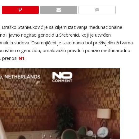
KOMENTARI
Draško Stanivuković je sa ciljem izazivanja međunacionalne
no i javno negirao genocid u Srebrenici, koji je utvrđen
lnih sudova. Osumnjičeni je tako nanio bol preživjelim žrtvama
sku istinu o genocidu, omalovažio pravdu i ponizio međunarodno
, prenosi
N1
.