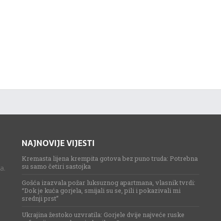
NAJNOVIJE VIJESTI
Kremasta lijena krempita gotova bez puno truda: Potrebna
su samo četiri sastojka
a.
Gošća izazvala požar luksuznog apartmana, vlasnik tvrdi:
“Dok je kuća gorjela, smijali su se, pili i pokazivali mi
srednji prst”
Ukrajina žestoko uzvratila: Gorjele dvije najveće ruske