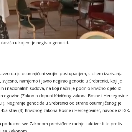
ukovića u kojem je negirao genocid.
naveo da je osumnjičeni svojim postupanjem, s ciljem izazivanja
 svjesno, namjerno i javno negirao genocid u Srebrenici, koji je
nacionalnih sudova, na koji način je počinio krivično djelo iz
Hercegovine (Zakon o dopuni Krivičnog zakona Bosne i Hercegovine
21). Negiranje genocida u Srebrenici od strane osumnjičenog je
5a stav (3) Krivičnog zakona Bosne i Hercegovine”, navode iz IGK.
da poduzme sve Zakonom predviđene radnje i aktivosti te protiv
du sa Zakonom.