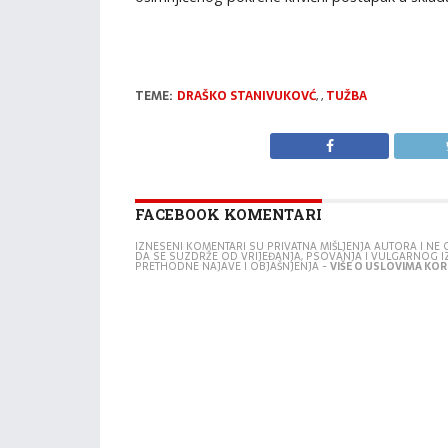
TEME:
DRAŠKO STANIVUKOVĆ
,
,
TUŽBA
FACEBOOK KOMENTARI
IZNESENI KOMENTARI SU PRIVATNA MIŠLJENJA AUTORA I N
DA SE SUZDRŽE OD VRIJEĐANJA, PSOVANJA I VULGARNOG 
PRETHODNE NAJAVE I OBJAŠNJENJA -
VIŠE O USLOVIMA KORI