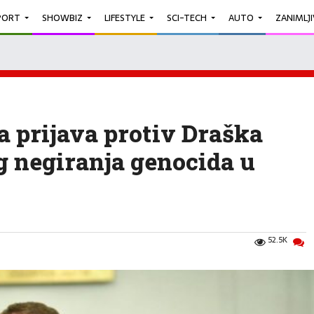
PORT
SHOWBIZ
LIFESTYLE
SCI-TECH
AUTO
ZANIMLJ
 prijava protiv Draška
 negiranja genocida u
52.5K