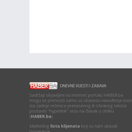
Sadržaji objavljeni na internet portalu HABER.ba
mogu se prenositi samo uz obavezu navođenja izvor
Iza zadnje rečenice prenesenog ili citiranog teksta
postaviti "hyperlink" vezu na članak u obliku
(
HABER.ba
).
Marketing
lista klijenata
koji su nam ukazali
povjerenje.