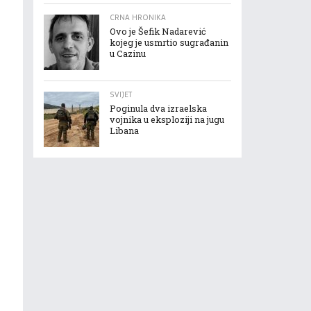
CRNA HRONIKA
Ovo je Šefik Nadarević
kojeg je usmrtio sugrađanin
u Cazinu
SVIJET
Poginula dva izraelska
vojnika u eksploziji na jugu
Libana