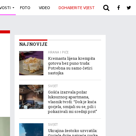
IVOSTI
FOTO
VIDEO
DOHABERITE VIJEST
ARHIVA
NAJNOVIJE
HRANA I PIĆE
Kremasta lijena krempita
gotova bez puno truda:
Potrebna su samo četiri
sastojka
SVIJET
Gošća izazvala požar
luksuznog apartmana,
vlasnik tvrdi: “Dok je kuća
gorjela, smijali su se, pili i
pokazivali mi srednji prst”
SVIJET
Ukrajina žestoko uzvratila:
Gorjele dvije najveće ruske