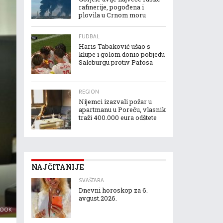
rafinerije, pogođena i
plovila u Crnom moru
FUDBAL
Haris Tabaković ušao s
klupe i golom donio pobjedu
Salcburgu protiv Pafosa
REGION
Nijemci izazvali požar u
apartmanu u Poreču, vlasnik
traži 400.000 eura odštete
NAJČITANIJE
SVAŠTARA
Dnevni horoskop za 6.
avgust.2026.
BOOK