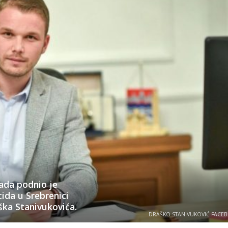
nada podnio je
ida u Srebrenici
ška Stanivukovića.
DRAŠKO STANIVUKOVIĆ FACE