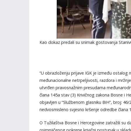
Kao dokaz predali su snimak gostovanja Staniv
“U obrazloženju prijave IGK je između ostalog 
međunacionalne netrpeljivosti, razdora i mržnje,
utvrđen pravosnažnim presudama međunarodnih i 
člana 145a stav (3) Krivičnog zakona Bosne i 
objavljen u “Službenom glasniku BiH”, broj: 46/
nedvosmisleno svjesno kršenje odredbe člana 14
O Tužilaštva Bosne i Hercegovine zatražili su 
osimnjičenog pokrene krivični postupak u skla