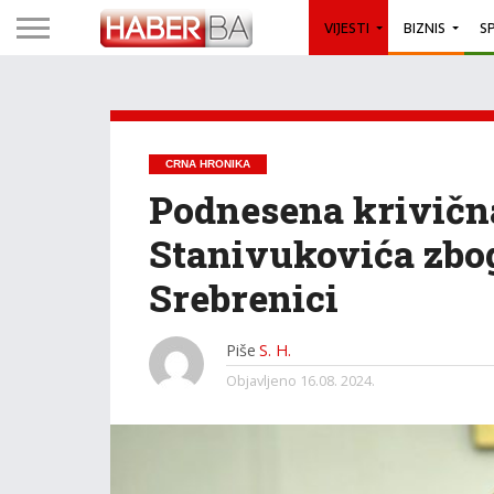
VIJESTI
BIZNIS
S
CRNA HRONIKA
Podnesena krivična
Stanivukovića zbog
Srebrenici
Piše
S. H.
Objavljeno
16.08. 2024.