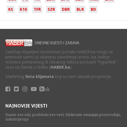
KS
K10
TFR
SZR
DBR
BLR
BD
Sadržaji objavljeni na internet portalu HABER.ba mogu se
prenositi samo uz obavezu navođenja izvora. Iza zadnje
rečenice prenesenog ili citiranog teksta postaviti "hyperlink"
vezu na članak u obliku (
HABER.ba
).
Marketing
lista klijenata
koji su nam ukazali povjerenje.
ok
NAJNOVIJE VIJESTI
Dunav sve niži, problemi sve veći: Elektrane smanjuju proizvodnju,
industrija trpi