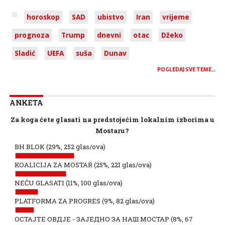
horoskop
SAD
ubistvo
Iran
vrijeme
prognoza
Trump
dnevni
otac
Džeko
Sladić
UEFA
suša
Dunav
POGLEDAJ SVE TEME…
ANKETA
Za koga ćete glasati na predstojećim lokalnim izborima u
Mostaru?
BH BLOK
(29%, 252 glas/ova)
KOALICIJA ZA MOSTAR
(25%, 221 glas/ova)
NEĆU GLASATI
(11%, 100 glas/ova)
PLATFORMA ZA PROGRES
(9%, 82 glas/ova)
ОСТАЈТЕ ОВДЈЕ - ЗАЈЕДНО ЗА НАШ МОСТАР
(8%, 67