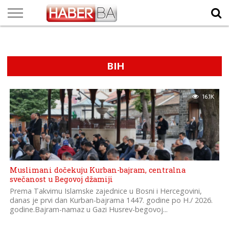
VIJESTI
BIZNIS
SPORT
SHOWBIZ
LIFESTYLE
SCI-
AUTO
ZANIMLJIVOSTI
FOTO
VIDEO
TV
VREMENSKA
STANJE NA
KURSNA
O
MARKETING
IMPRESSUM
KONTAKT
TECH
PROGRAM
PROGNOZA
PUTEVIMA
LISTA
NAMA
BIH
16.1K
Muslimani dočekuju Kurban-bajram, centralna
svečanost u Begovoj džamiji
Prema Takvimu Islamske zajednice u Bosni i Hercegovini,
danas je prvi dan Kurban-bajrama 1447. godine po H./ 2026.
godine.Bajram-namaz u Gazi Husrev-begovoj...