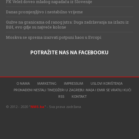
FK Velež doveo mladog napadača iz Slovenije
Danas promjenjljivo i nestabilno vrijeme
Gužve na granicama od ranog jutra: Duga zadržavanja na izlazu iz
BiH, evo gdje su najveće kolone
Moskva se sprema izazvati potpuni haos u Evropi
POTRAŽITE NAS NA FACEBOOKU
O NAMA
MARKETING
IMPRESSUM
USLOVI KORIŠTENJA
PRONAĐENI NESTALI TINEJDŽERI U ZAGREBU: MAJA I EMIR SE VRATILI KUĆI
RSS
KONTAKT
© 2012 - 2020 "
NMS.ba
" - Sva prava zadržana.