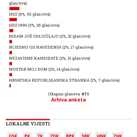
glas/ova)
HDZ
(6%, 50 glas/ova)
HDZ 1990
(3%, 25 glas/ova)
NISAM JOŠ ODLUČILA/O
(2%, 21 glas/ova)
NIJEDNU OD NAVEDENIH
(2%, 17 glas/ova)
NEZAVISNE KANDIDATE
(2%, 15 glas/ova)
MOSTAR MOJ DOM
(2%, 14 glas/ova)
HRVATSKA REPUBLIKANSKA STRANKA
(1%, 7 glas/ova)
Ukupno glasova:
871
Arhiva anketa
LOKALNE VIJESTI
USK
PK
TK
ZDK
BPK
SBK
HNK
ZHK