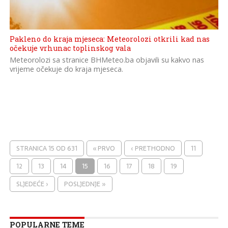
Pakleno do kraja mjeseca: Meteorolozi otkrili kad nas
očekuje vrhunac toplinskog vala
Meteorolozi sa stranice BHMeteo.ba objavili su kakvo nas
vrijeme očekuje do kraja mjeseca.
STRANICA 15 OD 631
« PRVO
‹ PRETHODNO
11
12
13
14
15
16
17
18
19
SLJEDEĆE ›
POSLJEDNJE »
POPULARNE TEME