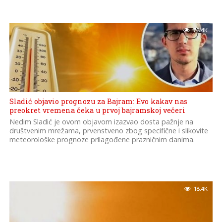
78.4K
Sladić objavio prognozu za Bajram: Evo kakav nas
preokret vremena čeka u prvoj bajramskoj večeri
Nedim Sladić je ovom objavom izazvao dosta pažnje na
društvenim mrežama, prvenstveno zbog specifične i slikovite
meteorološke prognoze prilagođene prazničnim danima.
18.4K