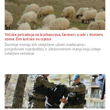
Velika potražnja za kurbanima, farmeri nude i dostavu
mesa: Evo kolike su cijene
Životinje moraju biti obilježene ušnim markicama i
posjedovati svjedodžbu o zdravstvenom stanju koju izdaje
ovlašteni veterinar
31.3K