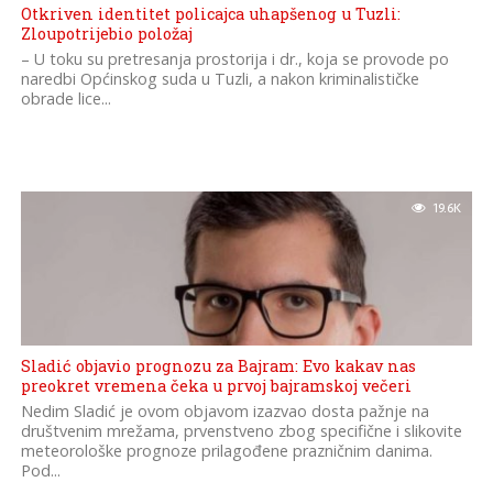
Otkriven identitet policajca uhapšenog u Tuzli:
Zloupotrijebio položaj
– U toku su pretresanja prostorija i dr., koja se provode po
naredbi Općinskog suda u Tuzli, a nakon kriminalističke
obrade lice...
19.6K
Sladić objavio prognozu za Bajram: Evo kakav nas
preokret vremena čeka u prvoj bajramskoj večeri
Nedim Sladić je ovom objavom izazvao dosta pažnje na
društvenim mrežama, prvenstveno zbog specifične i slikovite
meteorološke prognoze prilagođene prazničnim danima.
Pod...