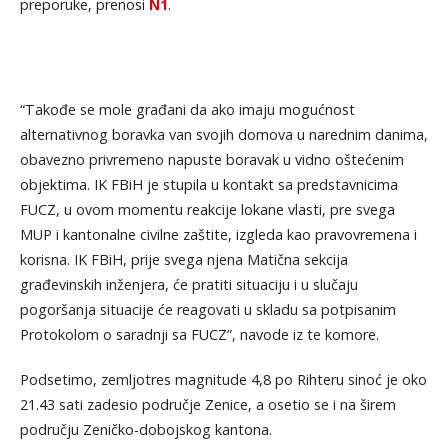
preporuke, prenosi
N1
.
“Takođe se mole građani da ako imaju mogućnost
alternativnog boravka van svojih domova u narednim danima,
obavezno privremeno napuste boravak u vidno oštećenim
objektima. IK FBiH je stupila u kontakt sa predstavnicima
FUCZ, u ovom momentu reakcije lokane vlasti, pre svega
MUP i kantonalne civilne zaštite, izgleda kao pravovremena i
korisna. IK FBiH, prije svega njena Matična sekcija
građevinskih inženjera, će pratiti situaciju i u slučaju
pogoršanja situacije će reagovati u skladu sa potpisanim
Protokolom o saradnji sa FUCZ”, navode iz te komore.
Podsetimo, zemljotres magnitude 4,8 po Rihteru sinoć je oko
21.43 sati zadesio područje Zenice, a osetio se i na širem
području Zeničko-dobojskog kantona.