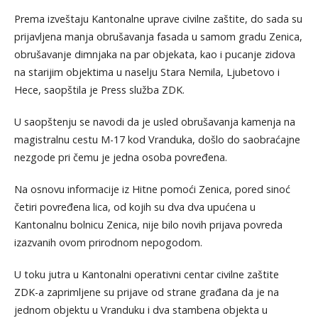
Prema izveštaju Kantonalne uprave civilne zaštite, do sada su
prijavljena manja obrušavanja fasada u samom gradu Zenica,
obrušavanje dimnjaka na par objekata, kao i pucanje zidova
na starijim objektima u naselju Stara Nemila, Ljubetovo i
Hece, saopštila je Press služba ZDK.
U saopštenju se navodi da je usled obrušavanja kamenja na
magistralnu cestu M-17 kod Vranduka, došlo do saobraćajne
nezgode pri čemu je jedna osoba povređena.
Na osnovu informacije iz Hitne pomoći Zenica, pored sinoć
četiri povređena lica, od kojih su dva dva upućena u
Kantonalnu bolnicu Zenica, nije bilo novih prijava povreda
izazvanih ovom prirodnom nepogodom.
U toku jutra u Kantonalni operativni centar civilne zaštite
ZDK-a zaprimljene su prijave od strane građana da je na
jednom objektu u Vranduku i dva stambena objekta u