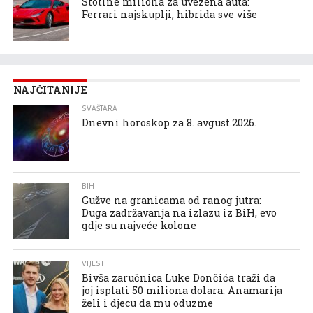
Stotine miliona za uvezena auta:
Ferrari najskuplji, hibrida sve više
NAJČITANIJE
SVAŠTARA
Dnevni horoskop za 8. avgust.2026.
BIH
Gužve na granicama od ranog jutra:
Duga zadržavanja na izlazu iz BiH, evo
gdje su najveće kolone
VIJESTI
Bivša zaručnica Luke Dončića traži da
joj isplati 50 miliona dolara: Anamarija
želi i djecu da mu oduzme