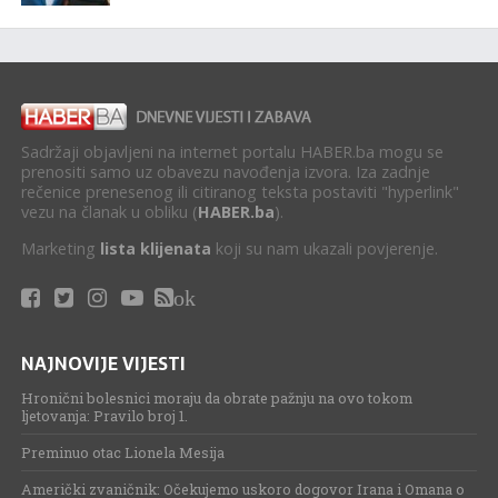
Sadržaji objavljeni na internet portalu HABER.ba mogu se
prenositi samo uz obavezu navođenja izvora. Iza zadnje
rečenice prenesenog ili citiranog teksta postaviti "hyperlink"
vezu na članak u obliku (
HABER.ba
).
Marketing
lista klijenata
koji su nam ukazali povjerenje.
ok
NAJNOVIJE VIJESTI
Hronični bolesnici moraju da obrate pažnju na ovo tokom
ljetovanja: Pravilo broj 1.
Preminuo otac Lionela Mesija
Američki zvaničnik: Očekujemo uskoro dogovor Irana i Omana o