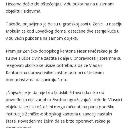
Hecama došlo do oštećenja u vidu pukotina na u samom
objektu i zidovima.
Takođe, prijavljeno je da su u gradskoj zoni u Zenici, u naselju
Mokušnice kod Lovačkog doma, oštećene dve starije kuće u
vidu većih pukotina na samom objektu.
Premijer Zeničko-dobojskog kantona Nezir Pivić rekao je da
su sve službe civilne zaštite i dalje u pripravnosti i spremne su
reagovati ukoliko se ukaže potreba, a da će Vlada i
Kantonalna uprava civilne zaštite pomoći oštećenim
domaćinstvima da saniraju štetu.
„Najvažnije je da nije bilo ljudskih žrtava i da niko od
povređenih nije zadobio životno ugrožavajuće ozlede. Vlasnici
objekata koji su oštećeni mogu računati na punu podršku
institucija Zeničko-dobojskog kantona u sanaciji nastalih
šteta. Povređenima želim da se brzo oporave“, rekao je