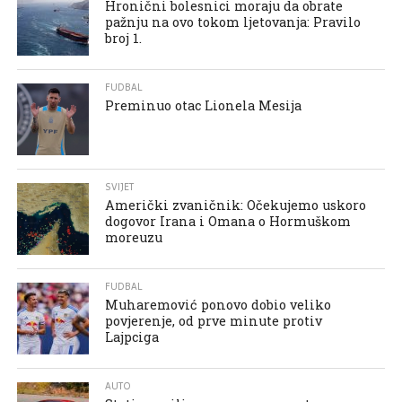
Hronični bolesnici moraju da obrate
pažnju na ovo tokom ljetovanja: Pravilo
broj 1.
FUDBAL
Preminuo otac Lionela Mesija
SVIJET
Američki zvaničnik: Očekujemo uskoro
dogovor Irana i Omana o Hormuškom
moreuzu
FUDBAL
Muharemović ponovo dobio veliko
povjerenje, od prve minute protiv
Lajpciga
AUTO