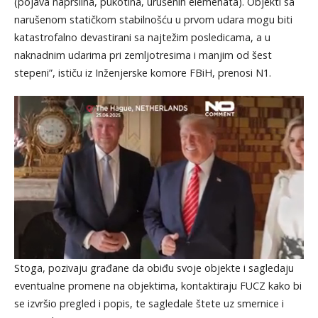
(pojava naprslina, pukotina, urušenih elemenata). Objekti sa
narušenom statičkom stabilnošću u prvom udara mogu biti
katastrofalno devastirani sa najtežim posledicama, a u
naknadnim udarima pri zemljotresima i manjim od šest
stepeni”, ističu iz Inženjerske komore FBiH, prenosi N1.
Stoga, pozivaju građane da obiđu svoje objekte i sagledaju
eventualne promene na objektima, kontaktiraju FUCZ kako bi
se izvršio pregled i popis, te sagledale štete uz smernice i