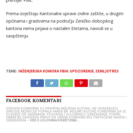
premijer Pivić.
Prema izvještaju Kantonalne uprave civilne zaštite, u drugim
općinama i gradovima na području Zeničko-dobojskog
kantona nema prijava o nastalim štetama, navodi se u
saopštenju.
TEME:
INŽENJERSKA KOMORA FBIH
,
UPOZORENJE
,
ZEMLJOTRES
FACEBOOK KOMENTARI
IZNESENI KOMENTARI SU PRIVATNA MIŠLJENJA AUTORA I NE ODRAŽAVAJU
STAVOVE REDAKCIJE PORTALA HABER.BA. MOLIMO AUTORE KOMENTARA DA SE
SUZDRŽE OD VRIJEĐANJA, PSOVANJA I VULGARNOG IZRAŽAVANJA. PORTAL
HABER.BA ZADRŽAVA PRAVO DA OBRIŠE KOMENTAR BEZ PRETHODNE NAJAVE I
OBJAŠNJENJA -
VIŠE O USLOVIMA KORIŠTENJA...