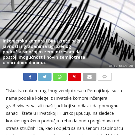
Inženjerska komora FBiH skreće pažnju
javnosti i građanima ugroženog
područja sinoćnjim zemljotresom da
postoji mogućnost i novih zemljotresa
u narednim danima.
POTRES - NEZAVISNE
KOMENTARI
“Iskustva nakon tragičnog zemljotresa u Petrinji koja su sa
nama podelile kolege iz Hrvatske komore inženjera
građevinarstva, ali i naši ljudi koji su odlazili da pomognu
sanaciji štete u Hrvatskoj i Turskoj upućuju na sledeće
korake: ugrožena područja treba da budu pregledana od
strana stručnih lica, kao i objekti sa narušenom stabilnošću