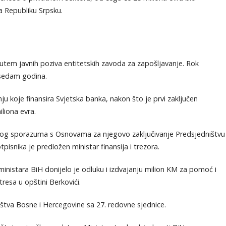
a Republiku Srpsku.
putem javnih poziva entitetskih zavoda za zapošljavanje. Rok
 sedam godina.
u koje finansira Svjetska banka, nakon što je prvi zaključen
liona evra.
jedlog sporazuma s Osnovama za njegovo zaključivanje Predsjedništvu
pisnika je predložen ministar finansija i trezora.
ministara BiH donijelo je odluku i izdvajanju milion KM za pomoć i
resa u opštini Berkovići.
tva Bosne i Hercegovine sa 27. redovne sjednice.