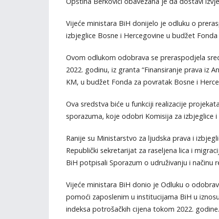
Opština Berkovići obavezana je da dostavi izvj
Vijeće ministara BiH donijelo je odluku o preras
izbjeglice Bosne i Hercegovine u budžet Fonda
Ovom odlukom odobrava se preraspodjela sredsta
2022. godinu, iz granta “Finansiranje prava iz
KM, u budžet Fonda za povratak Bosne i Herce
Ova sredstva biće u funkciji realizacije projek
sporazuma, koje odobri Komisija za izbjeglice i 
Ranije su Ministarstvo za ljudska prava i izbjegl
Republički sekretarijat za raseljena lica i migra
BiH potpisali Sporazum o udruživanju i načinu re
Vijeće ministara BiH donio je Odluku o odobrav
pomoći zaposlenim u institucijama BiH u iznosu
indeksa potrošačkih cijena tokom 2022. godine