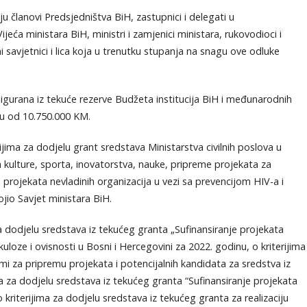
 članovi Predsjedništva BiH, zastupnici i delegati u
jeća ministara BiH, ministri i zamjenici ministara, rukovodioci i
i savjetnici i lica koja u trenutku stupanja na snagu ove odluke
igurana iz tekuće rezerve Budžeta institucija BiH i međunarodnih
u od 10.750.000 KM.
jima za dodjelu grant sredstava Ministarstva civilnih poslova u
 kulture, sporta, inovatorstva, nauke, pripreme projekata za
 projekata nevladinih organizacija u vezi sa prevencijom HIV-a i
jio Savjet ministara BiH.
a dodjelu sredstava iz tekućeg granta „Sufinansiranje projekata
kuloze i ovisnosti u Bosni i Hercegovini za 2022. godinu, o kriterijima
i za pripremu projekata i potencijalnih kandidata za sredstva iz
 za dodjelu sredstava iz tekućeg granta “Sufinansiranje projekata
 kriterijima za dodjelu sredstava iz tekućeg granta za realizaciju