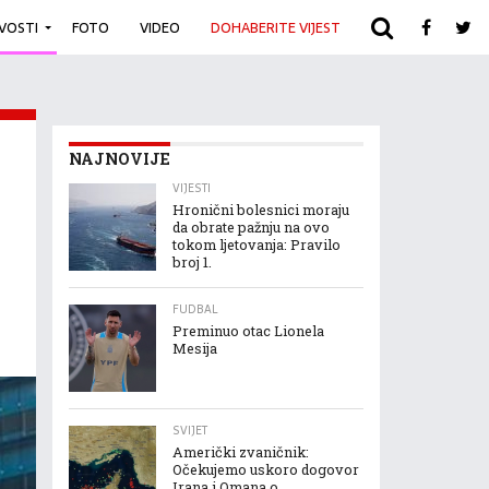
IVOSTI
FOTO
VIDEO
DOHABERITE VIJEST
ARHIVA
NAJNOVIJE
VIJESTI
Hronični bolesnici moraju
da obrate pažnju na ovo
tokom ljetovanja: Pravilo
broj 1.
FUDBAL
Preminuo otac Lionela
Mesija
SVIJET
Američki zvaničnik:
Očekujemo uskoro dogovor
Irana i Omana o