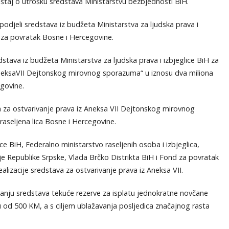
eštaj o utrošku sredstava Ministarstvu bezbjednosti BiH.
podjeli sredstava iz budžeta Ministarstva za ljudska prava i
 za povratak Bosne i Hercegovine.
va iz budžeta Ministarstva za ljudska prava i izbjeglice BiH za
 AneksaVII Dejtonskog mirovnog sporazuma“ u iznosu dva miliona
govine.
ata za ostvarivanje prava iz Aneksa VII Dejtonskog mirovnog
raseljena lica Bosne i Hercegovine.
ice BiH, Federalno ministarstvo raseljenih osoba i izbjeglica,
cije Republike Srpske, Vlada Brčko Distrikta BiH i Fond za povratak
alizacije sredstava za ostvarivanje prava iz Aneksa VII.
anju sredstava tekuće rezerve za isplatu jednokratne novčane
 od 500 KM, a s ciljem ublažavanja posljedica značajnog rasta
.