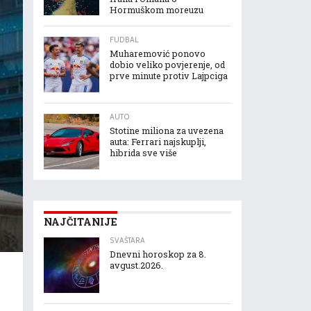
Hormuškom moreuzu
FUDBAL
Muharemović ponovo
dobio veliko povjerenje, od
prve minute protiv Lajpciga
AUTO
Stotine miliona za uvezena
auta: Ferrari najskuplji,
hibrida sve više
NAJČITANIJE
SVAŠTARA
Dnevni horoskop za 8.
avgust.2026.