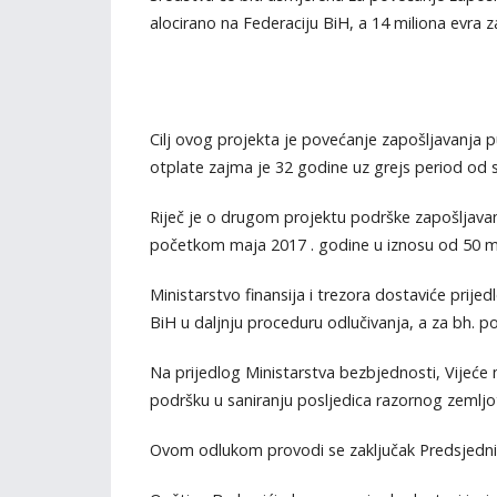
alocirano na Federaciju BiH, a 14 miliona evra z
Cilj ovog projekta je povećanje zapošljavanja 
otplate zajma je 32 godine uz grejs period od
Riječ je o drugom projektu podrške zapošljavanj
početkom maja 2017 . godine u iznosu od 50 mi
Ministarstvo finansija i trezora dostaviće pri
BiH u daljnju proceduru odlučivanja, a za bh. pot
Na prijedlog Ministarstva bezbjednosti, Vijeće 
podršku u saniranju posljedica razornog zemljot
Ovom odlukom provodi se zaključak Predsjedniš