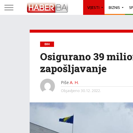
VIJESTI
BIZNIS
S
BIH
Osigurano 39 milio
zapošljavanje
Piše
A. H.
Objavljeno
30.12. 2022.