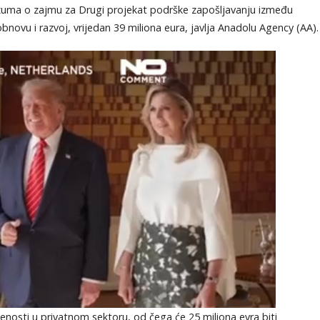
razuma o zajmu za Drugi projekat podrške zapošljavanju između
ovu i razvoj, vrijedan 39 miliona eura, javlja Anadolu Agency (AA).
enosti u privatnom sektoru, od čega će 25 miliona evra biti