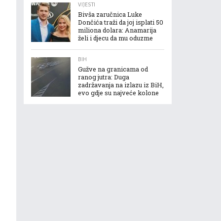
VIJESTI
Bivša zaručnica Luke
Dončića traži da joj isplati 50
miliona dolara: Anamarija
želi i djecu da mu oduzme
BIH
Gužve na granicama od
ranog jutra: Duga
zadržavanja na izlazu iz BiH,
evo gdje su najveće kolone