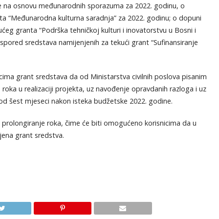
uke na osnovu međunarodnih sporazuma za 2022. godinu, o
anta “Međunarodna kulturna saradnja” za 2022. godinu; o dopuni
ućeg granta “Podrška tehničkoj kulturi i inovatorstvu u Bosni i
aspored sredstava namijenjenih za tekući grant “Sufinansiranje
ma grant sredstava da od Ministarstva civilnih poslova pisanim
oka u realizaciji projekta, uz navođenje opravdanih razloga i uz
 od šest mjeseci nakon isteka budžetske 2022. godine.
a prolongiranje roka, čime će biti omogućeno korisnicima da u
jena grant sredstva.