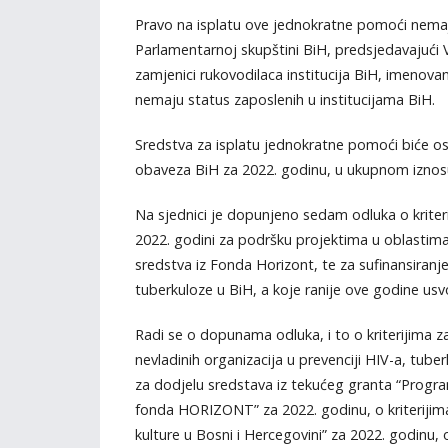
Pravo na isplatu ove jednokratne pomoći nemaju
Parlamentarnoj skupštini BiH, predsjedavajući Vi
zamjenici rukovodilaca institucija BiH, imenovan
nemaju status zaposlenih u institucijama BiH.
Sredstva za isplatu jednokratne pomoći biće os
obaveza BiH za 2022. godinu, u ukupnom iznos
Na sjednici je dopunjeno sedam odluka o kriteri
2022. godini za podršku projektima u oblastima
sredstva iz Fonda Horizont, te za sufinansiranje
tuberkuloze u BiH, a koje ranije ove godine usvo
Radi se o dopunama odluka, i to o kriterijima z
nevladinih organizacija u prevenciji HIV-a, tuber
za dodjelu sredstava iz tekućeg granta “Program
fonda HORIZONT” za 2022. godinu, o kriterijima
kulture u Bosni i Hercegovini” za 2022. godinu, o