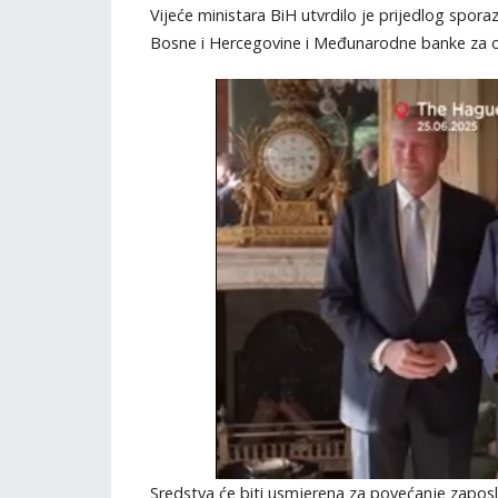
Vijeće ministara BiH utvrdilo je prijedlog spo
Bosne i Hercegovine i Međunarodne banke za obn
Sredstva će biti usmjerena za povećanje zaposl