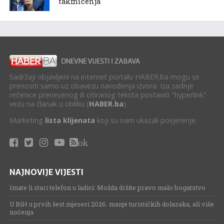
takmičenja
Sadržaji objavljeni na internet portalu HABER.ba mogu se
prenositi samo uz obavezu navođenja izvora. Iza zadnje
rečenice prenesenog ili citiranog teksta postaviti "hyperlink"
vezu na članak u obliku (
HABER.ba
).
Marketing
lista klijenata
koji su nam ukazali povjerenje.
ok
NAJNOVIJE VIJESTI
Imate li stari telefon u ladici: Možda držite pravo malo bogatstvo
U BiH u prvih šest mjeseci 2026. manje turističkih dolazaka, ali više
noćenja