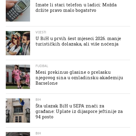
Imate li stari telefon u ladici: Možda
držite pravo malo bogatstvo
VIJESTI
U BiH u prvih šest mjeseci 2026. manje
turističkih dolazaka, ali više noćenja
FUDBAL
Mesi prekinuo glasine o prelasku
njegovog sina u omladinsku akademiju
Barselone
BIH
Šta ulazak BiH u SEPA znači za
građane: Uplate iz dijaspore jeftinije za
94 posto
BIH