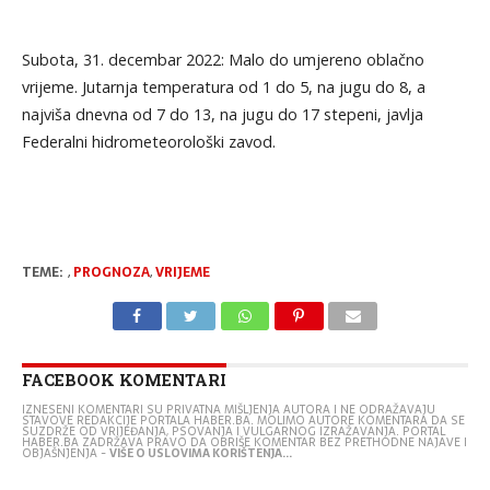
Subota, 31. decembar 2022: Malo do umjereno oblačno
vrijeme. Jutarnja temperatura od 1 do 5, na jugu do 8, a
najviša dnevna od 7 do 13, na jugu do 17 stepeni, javlja
Federalni hidrometeorološki zavod.
TEME:
,
PROGNOZA
,
VRIJEME
FACEBOOK KOMENTARI
IZNESENI KOMENTARI SU PRIVATNA MIŠLJENJA AUTORA I NE ODRAŽAVAJU
STAVOVE REDAKCIJE PORTALA HABER.BA. MOLIMO AUTORE KOMENTARA DA SE
SUZDRŽE OD VRIJEĐANJA, PSOVANJA I VULGARNOG IZRAŽAVANJA. PORTAL
HABER.BA ZADRŽAVA PRAVO DA OBRIŠE KOMENTAR BEZ PRETHODNE NAJAVE I
OBJAŠNJENJA -
VIŠE O USLOVIMA KORIŠTENJA...