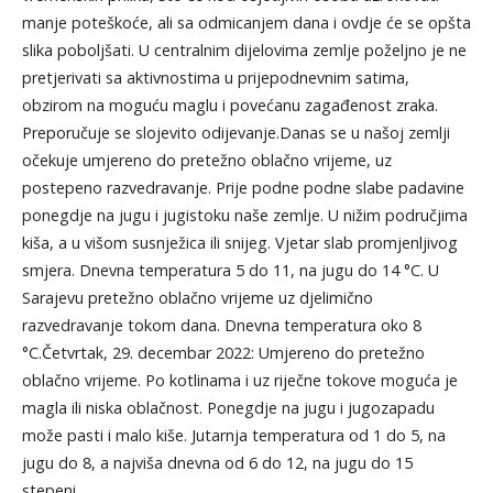
manje poteškoće, ali sa odmicanjem dana i ovdje će se opšta
slika poboljšati. U centralnim dijelovima zemlje poželjno je ne
pretjerivati sa aktivnostima u prijepodnevnim satima,
obzirom na moguću maglu i povećanu zagađenost zraka.
Preporučuje se slojevito odijevanje.Danas se u našoj zemlji
očekuje umjereno do pretežno oblačno vrijeme, uz
postepeno razvedravanje. Prije podne podne slabe padavine
ponegdje na jugu i jugistoku naše zemlje. U nižim područjima
kiša, a u višom susnježica ili snijeg. Vjetar slab promjenljivog
smjera. Dnevna temperatura 5 do 11, na jugu do 14 °C. U
Sarajevu pretežno oblačno vrijeme uz djelimično
razvedravanje tokom dana. Dnevna temperatura oko 8
°C.Četvrtak, 29. decembar 2022: Umjereno do pretežno
oblačno vrijeme. Po kotlinama i uz riječne tokove moguća je
magla ili niska oblačnost. Ponegdje na jugu i jugozapadu
može pasti i malo kiše. Jutarnja temperatura od 1 do 5, na
jugu do 8, a najviša dnevna od 6 do 12, na jugu do 15
stepeni.