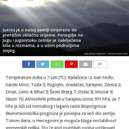
Jutros je u našoj zemlji umjereno do
pretežno oblačno vrijeme. Ponegdje na
jugu i jugoistoku zemlje je zabilježena
kiša u nizinama, a u višim područjima
snijeg.
OBLAČNO VRIJEME - NEZAVISNE.COM
KOMENTARI
Temperature zraka u 7 sati (°C): Bjelašnica -2; Ivan Sedlo,
Sanski Most, Tuzla 0; Bugojno, Gradačac, Sarajevo, Zenica 2;
Drvar, Livno 4; Bihać 5; Široki Brijeg 7; Stolac 8; Mostar 9;
Neum 10; Atmosferki pritisak u Sarajevu iznosi 951 hPa, za 7
hPa je niži od normalnog i lagano raste.Bioprognoza:
Biometeorološka prognoza je povoljna za veći dio zemlje.
Tokom dana, u Hercegovini je moguća blaga nestabilnost
vremenskih prilika, što će kod osjetljivih osoba uzrokovati