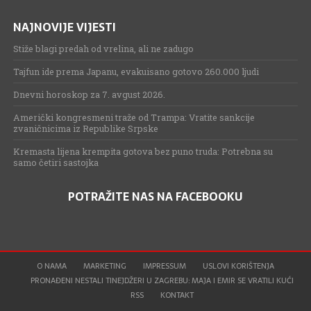
NAJNOVIJE VIJESTI
Stiže blagi predah od vrelina, ali ne zadugo
Tajfun ide prema Japanu, evakuisano gotovo 260.000 ljudi
Dnevni horoskop za 7. avgust 2026.
Američki kongresmeni traže od Trampa: Vratite sankcije
zvaničnicima iz Republike Srpske
Kremasta lijena krempita gotova bez puno truda: Potrebna su
samo četiri sastojka
POTRAŽITE NAS NA FACEBOOKU
O NAMA
MARKETING
IMPRESSUM
USLOVI KORIŠTENJA
PRONAĐENI NESTALI TINEJDŽERI U ZAGREBU: MAJA I EMIR SE VRATILI KUĆI
RSS
KONTAKT