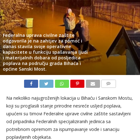
Federalna uprava civilne zaštite
odgovorila je na zahtjev za pomoć i
danas stavila svoje operativne
kapacitete u funkciju spašavanja ljudi
i materijalnih dobara od posljedica
poplava na području grada Bihaća i
općine Sanski Most.
KOMENTARI
Na nekoliko najugroženijh lokacija u Bihaću i Sanskom Mostu,
koji su proglasili stanje prirodne nesreće usljed poplava,
upućeni su timovi Federalne uprave civilne zaštite sastavljeni
od pripadnika Federalnih specijaliziranih jedinica sa
potrebnom opremom za ispumpavanje vode i sanaciju
poplavljenih objekata.