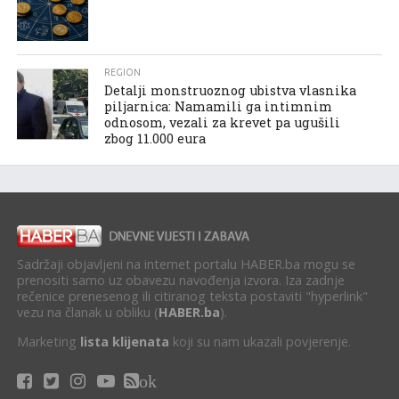
REGION
Detalji monstruoznog ubistva vlasnika
piljarnica: Namamili ga intimnim
odnosom, vezali za krevet pa ugušili
zbog 11.000 eura
Sadržaji objavljeni na internet portalu HABER.ba mogu se
prenositi samo uz obavezu navođenja izvora. Iza zadnje
rečenice prenesenog ili citiranog teksta postaviti "hyperlink"
vezu na članak u obliku (
HABER.ba
).
Marketing
lista klijenata
koji su nam ukazali povjerenje.
ok