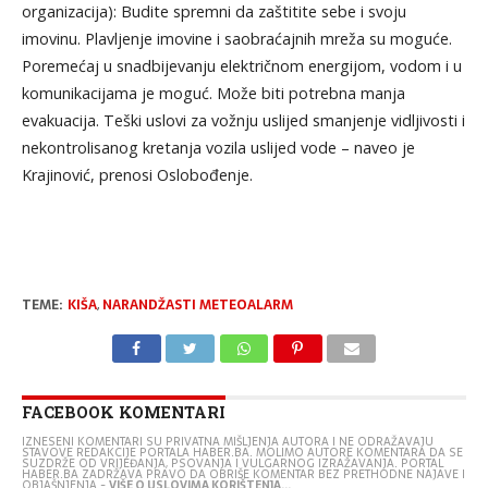
organizacija): Budite spremni da zaštitite sebe i svoju
imovinu. Plavljenje imovine i saobraćajnih mreža su moguće.
Poremećaj u snadbijevanju električnom energijom, vodom i u
komunikacijama je moguć. Može biti potrebna manja
evakuacija. Teški uslovi za vožnju uslijed smanjenje vidljivosti i
nekontrolisanog kretanja vozila uslijed vode – naveo je
Krajinović, prenosi Oslobođenje.
TEME:
KIŠA
,
NARANDŽASTI METEOALARM
FACEBOOK KOMENTARI
IZNESENI KOMENTARI SU PRIVATNA MIŠLJENJA AUTORA I NE ODRAŽAVAJU
STAVOVE REDAKCIJE PORTALA HABER.BA. MOLIMO AUTORE KOMENTARA DA SE
SUZDRŽE OD VRIJEĐANJA, PSOVANJA I VULGARNOG IZRAŽAVANJA. PORTAL
HABER.BA ZADRŽAVA PRAVO DA OBRIŠE KOMENTAR BEZ PRETHODNE NAJAVE I
OBJAŠNJENJA -
VIŠE O USLOVIMA KORIŠTENJA...