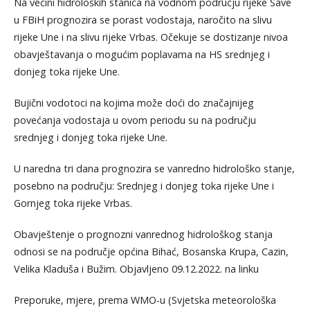
Na većini hidroloških stanica na vodnom području rijeke Save
u FBiH prognozira se porast vodostaja, naročito na slivu
rijeke Une i na slivu rijeke Vrbas. Očekuje se dostizanje nivoa
obavještavanja o mogućim poplavama na HS srednjeg i
donjeg toka rijeke Une.
Bujični vodotoci na kojima može doći do značajnijeg
povećanja vodostaja u ovom periodu su na području
srednjeg i donjeg toka rijeke Une.
U naredna tri dana prognozira se vanredno hidrološko stanje,
posebno na području: Srednjeg i donjeg toka rijeke Une i
Gornjeg toka rijeke Vrbas.
Obavještenje o prognozni vanrednog hidrološkog stanja
odnosi se na područje općina Bihać, Bosanska Krupa, Cazin,
Velika Kladuša i Bužim. Objavljeno 09.12.2022. na linku
Preporuke, mjere, prema WMO-u (Svjetska meteorološka