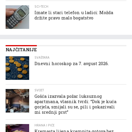
SCI-TECH
Imate li stari telefon u ladici: Možda
držite pravo malo bogatstvo
NAJČITANIJE
SVAŠTARA
Dnevni horoskop za 7. avgust 2026.
SVIJET
Gošća izazvala požar luksuznog
apartmana, vlasnik tvrdi: “Dok je kuća
gorjela, smijali su se, pili i pokazivali
mi srednji prst”
HRANA I PIĆE
Kremasta lijena krempita gotova bez