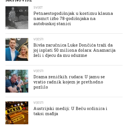
SVIJET
Petnaestogodišnjak u kostimu klauna
nasmrt izbo 78-godišnjaka na
autobuskoj stanici
VIJESTI
Bivša zaručnica Luke Dončića traži da
joj isplati 50 miliona dolara: Anamarija
želi i djecu da mu oduzme
VIJESTI
Drama zeničkih rudara: U jamu se
vratio radnik kojem je prethodno
pozlilo
VIJESTI
Austrijski mediji: U Beču ordinira i
taksi mafija