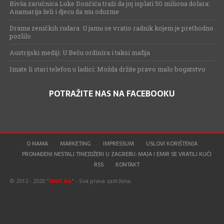
Bivša zaručnica Luke Dončića traži da joj isplati 50 miliona dolara:
Anamarija želi i djecu da mu oduzme
Drama zeničkih rudara: U jamu se vratio radnik kojem je prethodno
pozlilo
Austrijski mediji: U Beču ordinira i taksi mafija
Imate li stari telefon u ladici: Možda držite pravo malo bogatstvo
POTRAŽITE NAS NA FACEBOOKU
O NAMA
MARKETING
IMPRESSUM
USLOVI KORIŠTENJA
PRONAĐENI NESTALI TINEJDŽERI U ZAGREBU: MAJA I EMIR SE VRATILI KUĆI
RSS
KONTAKT
© 2012 - 2020 "
NMS.ba
" - Sva prava zadržana.