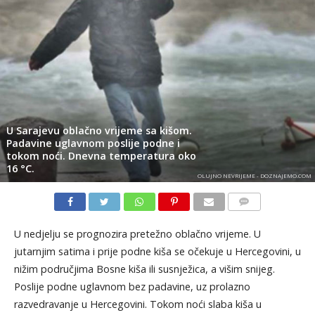
U Sarajevu oblačno vrijeme sa kišom.
Padavine uglavnom poslije podne i
tokom noći. Dnevna temperatura oko
16 °C.
OLUJNO NEVRIJEME - DOZNAJEMO.COM
KOMENTARI
U nedjelju se prognozira pretežno oblačno vrijeme. U
jutarnjim satima i prije podne kiša se očekuje u Hercegovini, u
nižim područjima Bosne kiša ili susnježica, a višim snijeg.
Poslije podne uglavnom bez padavine, uz prolazno
razvedravanje u Hercegovini. Tokom noći slaba kiša u