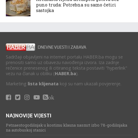
puno truda: Potrebna su samo četiri
sastojka
Sadržaji objavljeni na internet portalu HABER.ba mogu se
prenositi samo uz obavezu navođenja izvora. Iza zadnje
rečenice prenesenog ili citiranog teksta postaviti "hyperlink"
vezu na članak u obliku (
HABER.ba
).
Marketing
lista klijenata
koji su nam ukazali povjerenje.
ok
NAJNOVIJE VIJESTI
Petnaestogodišnjak u kostimu klauna nasmrt izbo 78-godišnjaka
na autobuskoj stanici