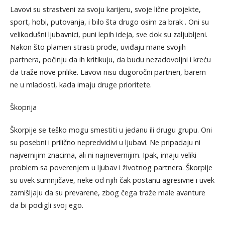
Lavovi su strastveni za svoju karijeru, svoje lične projekte,
sport, hobi, putovanja, i bilo šta drugo osim za brak . Oni su
velikodušni ljubavnici, puni lepih ideja, sve dok su zaljubljeni.
Nakon što plamen strasti prođe, uviđaju mane svojih
partnera, počinju da ih kritikuju, da budu nezadovoljni i kreću
da traže nove prilike. Lavovi nisu dugoročni partneri, barem
ne u mladosti, kada imaju druge prioritete.
Škoprija
Škorpije se teško mogu smestiti u jedanu ili drugu grupu. Oni
su posebni i prilično nepredvidivi u ljubavi. Ne pripadaju ni
najvernijim znacima, ali ni najnevernijim. Ipak, imaju veliki
problem sa poverenjem u ljubav i životnog partnera. Škorpije
su uvek sumnjičave, neke od njih čak postanu agresivne i uvek
zamišljaju da su prevarene, zbog čega traže male avanture
da bi podigli svoj ego.