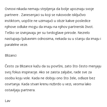
Ovnovi nikada nemaju strpljenja da bolje upoznaju svoje
partnere . Zanesenjaci su koji se rukovode isključivo
instiktom, uopšte ne uzimajući u obzir kakve posledice
njihove odluke mogu da imaju na njihov partnerski život.
Teško se izvinjavaju jer su tvrdoglave prirode. Nezrelo
nastupaju ljubavnim odnosima, nekada su u stanju da imaju i
paralelne veze.
Blizanci
Često za Blizance kažu da su površni, zato što često menjaju
svoj fokus inspiracije. Ako se zaista zaljube, rade sve za
osobu koju vole. Kada ne dobiju ono što žele, odlaze bez
osvrtanja. Kada stvari krenu nizbrdo u vezi, veoma lako
ostavljaju partnera.
Lav