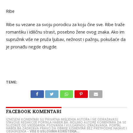
Ribe
Ribe su vezane za svoju porodicu za koju čine sve. Ribe traže
romantiku i idiličnu strast, posebno žene ovog znaka. Ako im
supružnik više ne pruža ljubav, nežnost i pažnju, pokušaće da
je pronađu negde drugde.
TEME:
FACEBOOK KOMENTARI
IZNESENI KOMENTARI SU PRIVATNA MIŠLJENJA AUTORA I NE ODRAŽAVAJU
STAVOVE REDAKCIJE PORTALA HABER.BA. MOLIMO AUTORE KOMENTARA DA SE
SUZDRŽE OD VRIJEĐANJA, PSOVANJA I VULGARNOG IZRAŽAVANJA. PORTAL
HABER.BA ZADRŽAVA PRAVO DA OBRIŠE KOMENTAR BEZ PRETHODNE NAJAVE I
OBJAŠNJENJA -
VIŠE O USLOVIMA KORIŠTENJA...