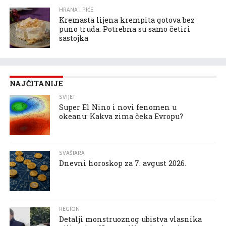
HRANA I PIĆE
Kremasta lijena krempita gotova bez
puno truda: Potrebna su samo četiri
sastojka
NAJČITANIJE
SVIJET
Super El Nino i novi fenomen u
okeanu: Kakva zima čeka Evropu?
SVAŠTARA
Dnevni horoskop za 7. avgust 2026.
REGION
Detalji monstruoznog ubistva vlasnika