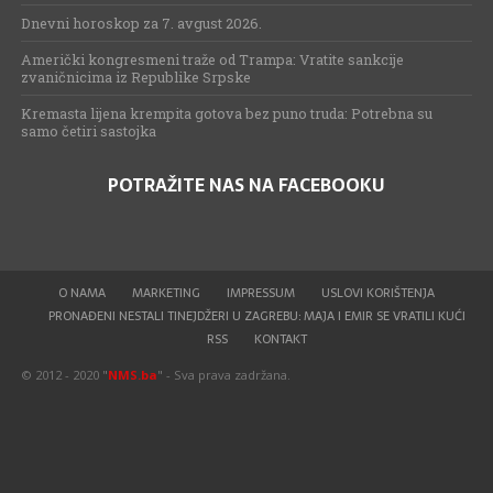
Dnevni horoskop za 7. avgust 2026.
Američki kongresmeni traže od Trampa: Vratite sankcije
zvaničnicima iz Republike Srpske
Kremasta lijena krempita gotova bez puno truda: Potrebna su
samo četiri sastojka
POTRAŽITE NAS NA FACEBOOKU
O NAMA
MARKETING
IMPRESSUM
USLOVI KORIŠTENJA
PRONAĐENI NESTALI TINEJDŽERI U ZAGREBU: MAJA I EMIR SE VRATILI KUĆI
RSS
KONTAKT
© 2012 - 2020 "
NMS.ba
" - Sva prava zadržana.