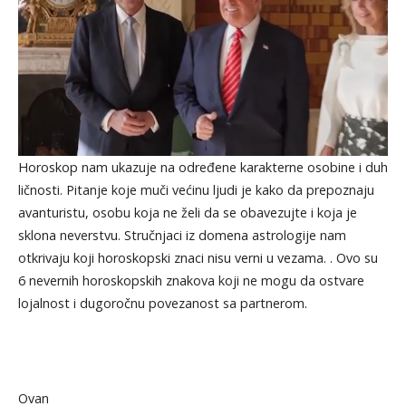
Horoskop nam ukazuje na određene karakterne osobine i duh
ličnosti. Pitanje koje muči većinu ljudi je kako da prepoznaju
avanturistu, osobu koja ne želi da se obavezujte i koja je
sklona neverstvu. Stručnjaci iz domena astrologije nam
otkrivaju koji horoskopski znaci nisu verni u vezama. . Ovo su
6 nevernih horoskopskih znakova koji ne mogu da ostvare
lojalnost i dugoročnu povezanost sa partnerom.
Ovan