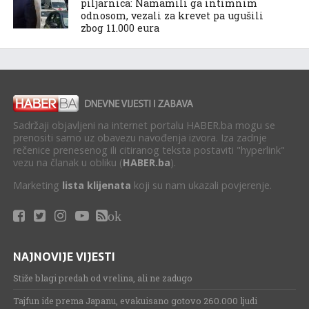
piljarnica: Namamili ga intimnim
odnosom, vezali za krevet pa ugušili
zbog 11.000 eura
Sadržaji objavljeni na internet portalu HABER.ba mogu se
prenositi samo uz obavezu navođenja izvora. Iza zadnje
rečenice prenesenog ili citiranog teksta postaviti "hyperlink"
vezu na članak u obliku (
HABER.ba
).
Marketing
lista klijenata
koji su nam ukazali povjerenje.
ok
NAJNOVIJE VIJESTI
Stiže blagi predah od vrelina, ali ne zadugo
Tajfun ide prema Japanu, evakuisano gotovo 260.000 ljudi