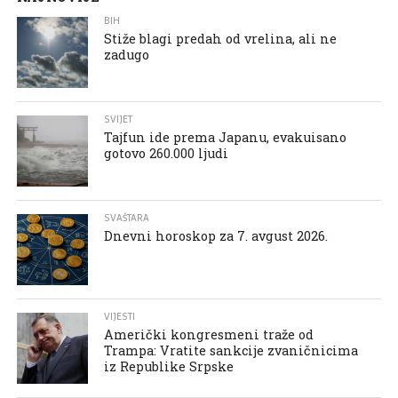
BIH
Stiže blagi predah od vrelina, ali ne
zadugo
SVIJET
Tajfun ide prema Japanu, evakuisano
gotovo 260.000 ljudi
SVAŠTARA
Dnevni horoskop za 7. avgust 2026.
VIJESTI
Američki kongresmeni traže od
Trampa: Vratite sankcije zvaničnicima
iz Republike Srpske