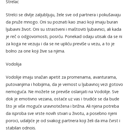
Strelac
Strelci se divlje zaljubljuju, žele sve od partnera i pokušavaju
da pruže mnogo. Oni su poznati kao znaci koji imaju buran
ljubavni život. Oni su strastveni i maštoviti ljubavnici, ali kada
je reč o odgovornosti, posrću. Ponekad odaju utisak da se ni
za koga ne vezuju i da se ne upliću previše u vezu, a to je
bolno za one koji žive sa njima.
Vodolija
Vodolije imaju snažan apetit za promenama, avanturama,
putovanjima i hobijima, da je vernost u ljubavnoj vezi gotovo
nemoguća. Ne možete se previše oslanjati na Vodolije. Sve
dok je emotivno vezana, ostaće uz vas i trudiće se da bude
što je više moguće uravnotežena i brižna. Ali njena potreba
da isproba sve vrste novih stvari u životu, a posebno njeni
poroci, udaljiće je od svakog partnera koji želi da ima čvrst i
stabilan odnois.