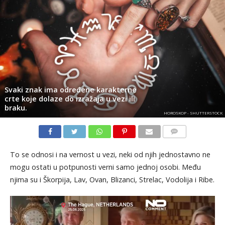
Svaki znak ima određene karakterne
crte koje dolaze do izražaja u vezi ili
braku.
HOROSKOP - SHUTTERSTOCK
KOMENTARI
To se odnosi i na vernost u vezi, neki od njih jednostavno ne
mogu ostati u potpunosti verni samo jednoj osobi. Među
njima su i Škorpija, Lav, Ovan, Blizanci, Strelac, Vodolija i Ribe.