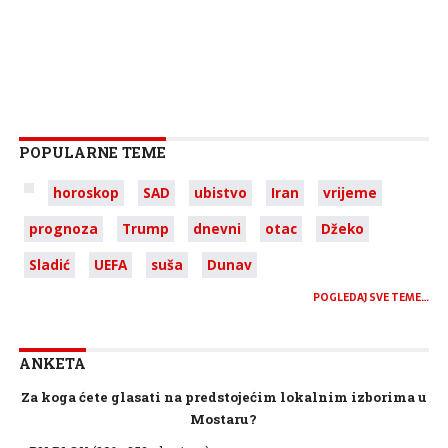
POPULARNE TEME
horoskop
SAD
ubistvo
Iran
vrijeme
prognoza
Trump
dnevni
otac
Džeko
Sladić
UEFA
suša
Dunav
POGLEDAJ SVE TEME…
ANKETA
Za koga ćete glasati na predstojećim lokalnim izborima u
Mostaru?