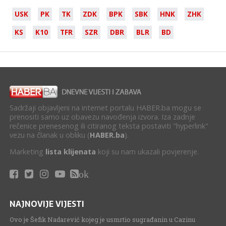
USK
PK
TK
ZDK
BPK
SBK
HNK
ZHK
KS
K10
TFR
SZR
DBR
BLR
BD
Sadržaji objavljeni na internet portalu HABER.ba mogu se
prenositi samo uz obavezu navođenja izvora. Iza zadnje
rečenice prenesenog ili citiranog teksta postaviti "hyperlink"
vezu na članak u obliku (
HABER.ba
).
Marketing
lista klijenata
koji su nam ukazali povjerenje.
ok
NAJNOVIJE VIJESTI
Ovo je Šefik Nadarević kojeg je usmrtio sugrađanin u Cazinu