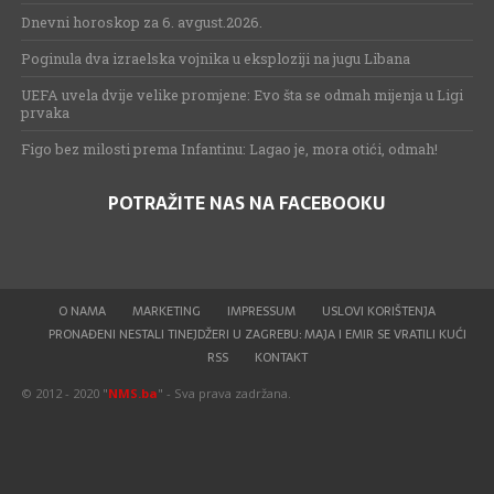
Dnevni horoskop za 6. avgust.2026.
Poginula dva izraelska vojnika u eksploziji na jugu Libana
UEFA uvela dvije velike promjene: Evo šta se odmah mijenja u Ligi
prvaka
Figo bez milosti prema Infantinu: Lagao je, mora otići, odmah!
POTRAŽITE NAS NA FACEBOOKU
O NAMA
MARKETING
IMPRESSUM
USLOVI KORIŠTENJA
PRONAĐENI NESTALI TINEJDŽERI U ZAGREBU: MAJA I EMIR SE VRATILI KUĆI
RSS
KONTAKT
© 2012 - 2020 "
NMS.ba
" - Sva prava zadržana.