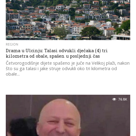
73.1K
REGION
Drama u Ulcinju: Talasi odvukli dječaka (4) tri
kilometra od obale, spašen u posljednji čas
Četvorogodišnje dijete spašeno je juče na Velikoj plaži, nakon
što su ga talasi i jake struje odvukli oko tri kilometra od
obale...
76.8K