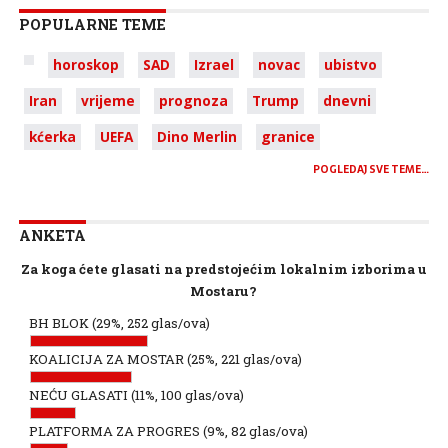
POPULARNE TEME
horoskop
SAD
Izrael
novac
ubistvo
Iran
vrijeme
prognoza
Trump
dnevni
kćerka
UEFA
Dino Merlin
granice
POGLEDAJ SVE TEME…
ANKETA
Za koga ćete glasati na predstojećim lokalnim izborima u
Mostaru?
BH BLOK
(29%, 252 glas/ova)
KOALICIJA ZA MOSTAR
(25%, 221 glas/ova)
NEĆU GLASATI
(11%, 100 glas/ova)
PLATFORMA ZA PROGRES
(9%, 82 glas/ova)