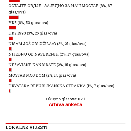
ОСТАЈТЕ ОВДЈЕ - ЗАЈЕДНО ЗА НАШ МОСТАР
(8%, 67
glas/ova)
HDZ
(6%, 50 glas/ova)
HDZ 1990
(3%, 25 glas/ova)
NISAM JOŠ ODLUČILA/O
(2%, 21 glas/ova)
NIJEDNU OD NAVEDENIH
(2%, 17 glas/ova)
NEZAVISNE KANDIDATE
(2%, 15 glas/ova)
MOSTAR MOJ DOM
(2%, 14 glas/ova)
HRVATSKA REPUBLIKANSKA STRANKA
(1%, 7 glas/ova)
Ukupno glasova:
871
Arhiva anketa
LOKALNE VIJESTI