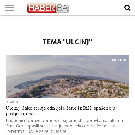
VIJESTI
BIZNIS
SPORT
SHOWBIZ
LIFESTYLE
SCI-
AUTO
ZANIMLJIVOSTI
FOTO
VIDEO
TV
VREMENSKA
STANJE NA
KURSNA
O
MARKETING
IMPRESSUM
KONTAKT
TECH
PROGRAM
PROGNOZA
PUTEVIMA
LISTA
NAMA
TEMA "ULCINJ"
50.1K
REGION
Ulcinj: Jake struje odnijele žene iz BiH, spašene u
posljednji čas
Pripadnici Uprave pomorske sigurnosti i upravljanja lukama
Crne Gore spasili su u Ulcinju, nedaleko od plaže hotela
"Albatros", dvije žene iz Bosne...