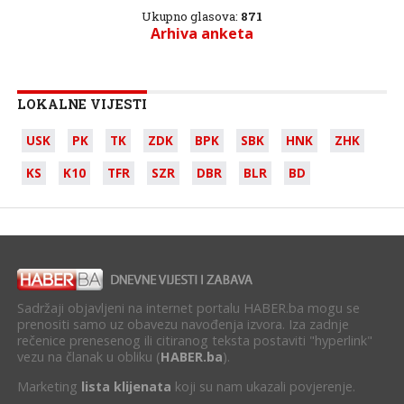
Ukupno glasova:
871
Arhiva anketa
LOKALNE VIJESTI
USK
PK
TK
ZDK
BPK
SBK
HNK
ZHK
KS
K10
TFR
SZR
DBR
BLR
BD
Sadržaji objavljeni na internet portalu HABER.ba mogu se
prenositi samo uz obavezu navođenja izvora. Iza zadnje
rečenice prenesenog ili citiranog teksta postaviti "hyperlink"
vezu na članak u obliku (
HABER.ba
).
Marketing
lista klijenata
koji su nam ukazali povjerenje.