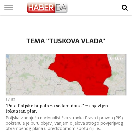
VIJESTI
BIZNIS
SPORT
SHOWBIZ
LIFESTYLE
SCI-
AUTO
ZANIMLJIVOSTI
FOTO
VIDEO
TV
VREMENSKA
STANJE NA
KURSNA
O
MARKETING
IMPRESSUM
KONTAKT
TECH
PROGRAM
PROGNOZA
PUTEVIMA
LISTA
NAMA
TEMA "TUSKOVA VLADA"
88.6K
SVIJET
“Pola Poljske bi palo za sedam dana!” – objavljen
šokantan plan
Poljska vladajuća nacionalistička stranka Pravo i pravda (PiS)
pokrenula je buru objavljivanjem dijelova strogo povjerljivog
obrambenog plana u predizbornom spotu čiji je...