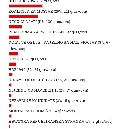
BH BLOK
(29%, 252 glas/ova)
KOALICIJA ZA MOSTAR
(25%, 221 glas/ova)
NEĆU GLASATI
(11%, 100 glas/ova)
PLATFORMA ZA PROGRES
(9%, 82 glas/ova)
ОСТАЈТЕ ОВДЈЕ - ЗАЈЕДНО ЗА НАШ МОСТАР
(8%, 67
glas/ova)
HDZ
(6%, 50 glas/ova)
HDZ 1990
(3%, 25 glas/ova)
NISAM JOŠ ODLUČILA/O
(2%, 21 glas/ova)
NIJEDNU OD NAVEDENIH
(2%, 17 glas/ova)
NEZAVISNE KANDIDATE
(2%, 15 glas/ova)
MOSTAR MOJ DOM
(2%, 14 glas/ova)
HRVATSKA REPUBLIKANSKA STRANKA
(1%, 7 glas/ova)