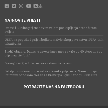
ok
NAJNOVIJE VIJESTI
Ratovi i El Nino prijete novim valom poskupljenja hrane širom
svijeta
UEFA ne popušta i prijeti bojkotom Svjetskog prvenstva i FIFA-inih
takmičenja
Sladić objavio: Danas je deveti dan u nizu sa više od 40 stepeni, evo
gdje najviše “prži”
Djevojčicu (7) u Srbiji usisao vakum na bazenu
Detalji monstruoznog ubistva vlasnika piljarnica: Namamili ga
intimnim odnosom, vezali za krevet pa ugušili zbog 11.000 eura
POTRAŽITE NAS NA FACEBOOKU