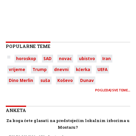
POPULARNE TEME
horoskop
SAD
novac
ubistvo
Iran
vrijeme
Trump
dnevni
kćerka
UEFA
Dino Merlin
suša
Koševo
Dunav
POGLEDAJ SVE TEME…
ANKETA
Za koga ćete glasati na predstojećim lokalnim izborima u
Mostaru?