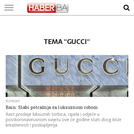
VIJESTI
BIZNIS
SPORT
SHOWBIZ
LIFESTYLE
SCI-
AUTO
ZANIMLJIVOSTI
FOTO
VIDEO
TV
VREMENSKA
STANJE NA
KURSNA
O
MARKETING
IMPRESSUM
KONTAKT
TECH
PROGRAM
PROGNOZA
PUTEVIMA
LISTA
NAMA
TEMA "GUCCI"
26.5K
BIZNEWS
Bain: Slabi potražnja za luksuznom robom
Rast prodaje luksuznih torbica, cipela i odjeće u
postkoronavirusnom svijetu ove će godine stati zbog krize
kreativnosti i poskupljenja.