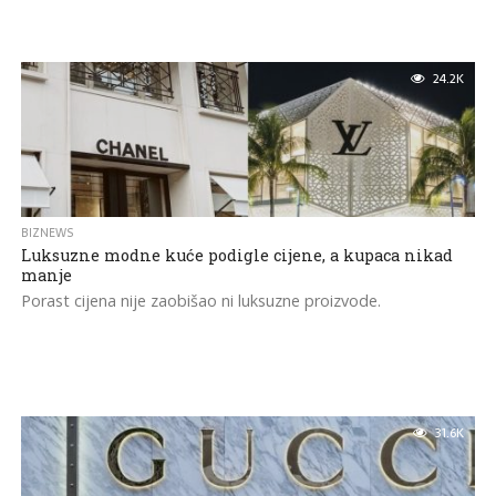
24.2K
BIZNEWS
Luksuzne modne kuće podigle cijene, a kupaca nikad
manje
​Porast cijena nije zaobišao ni luksuzne proizvode.
31.6K