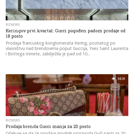
BIZNEWS
Keringov prvi kvartal: Gucci pogođen padom prodaje od
18 posto
Prodaja francuskog konglomerata Kering, poznatog po
vlasništvu nad brendovima poput Guccija, Yves Saint Laurenta
i Bottega Venete, zabilježila je pad od 10...
38.1K
BIZNEWS
Prodaja brenda Gucci manja za 20 posto
Očekuje se da će prodaja modnih proizvoda Guči pasti za 20