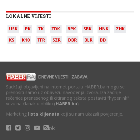
LOKALNE VIJESTI
USK
PK
TK
ZDK
BPK
SBK
HNK
ZHK
KS
K10
TFR
SZR
DBR
BLR
BD
Sadržaji objavljeni na internet portalu HABER.ba mogu se
prenositi samo uz obavezu navođenja izvora. Iza zadnje
rečenice prenesenog ili citiranog teksta postaviti "hyperlink"
vezu na članak u obliku (
HABER.ba
).
Marketing
lista klijenata
koji su nam ukazali povjerenje.
ok