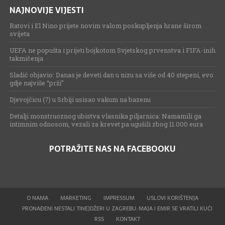
NAJNOVIJE VIJESTI
Ratovi i El Nino prijete novim valom poskupljenja hrane širom
svijeta
UEFA ne popušta i prijeti bojkotom Svjetskog prvenstva i FIFA-inih
takmičenja
Sladić objavio: Danas je deveti dan u nizu sa više od 40 stepeni, evo
gdje najviše “prži”
Djevojčicu (7) u Srbiji usisao vakum na bazenu
Detalji monstruoznog ubistva vlasnika piljarnica: Namamili ga
intimnim odnosom, vezali za krevet pa ugušili zbog 11.000 eura
POTRAŽITE NAS NA FACEBOOKU
O NAMA
MARKETING
IMPRESSUM
USLOVI KORIŠTENJA
PRONAĐENI NESTALI TINEJDŽERI U ZAGREBU: MAJA I EMIR SE VRATILI KUĆI
RSS
KONTAKT