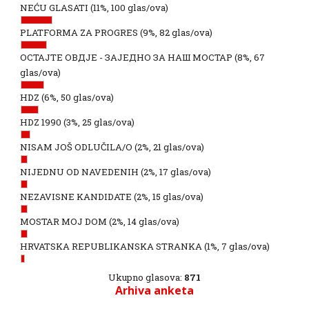
NEĆU GLASATI
(11%, 100 glas/ova)
PLATFORMA ZA PROGRES
(9%, 82 glas/ova)
ОСТАЈТЕ ОВДЈЕ - ЗАЈЕДНО ЗА НАШ МОСТАР
(8%, 67
glas/ova)
HDZ
(6%, 50 glas/ova)
HDZ 1990
(3%, 25 glas/ova)
NISAM JOŠ ODLUČILA/O
(2%, 21 glas/ova)
NIJEDNU OD NAVEDENIH
(2%, 17 glas/ova)
NEZAVISNE KANDIDATE
(2%, 15 glas/ova)
MOSTAR MOJ DOM
(2%, 14 glas/ova)
HRVATSKA REPUBLIKANSKA STRANKA
(1%, 7 glas/ova)
Ukupno glasova:
871
Arhiva anketa