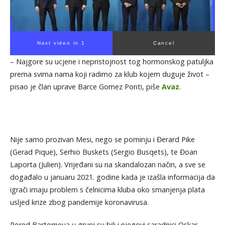
Next video in 1
Cancel
– Najgore su ucjene i nepristojnost tog hormonskog patuljka
prema svima nama koji radimo za klub kojem duguje život –
pisao je član uprave Barce Gomez Ponti, piše
Avaz
.
Nije samo prozivan Mesi, nego se pominju i Đerard Pike
(Gerad Pique), Serhio Buskets (Sergio Busqets), te Đoan
Laporta (Julien). Vrijeđani su na skandalozan način, a sve se
događalo u januaru 2021. godine kada je izašla informacija da
igrači imaju problem s čelnicima kluba oko smanjenja plata
usljed krize zbog pandemije koronavirusa.
Pored Bartomeua u grupi su bili i njegovi saradnici Oskar