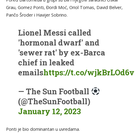
Grau, Gomez Ponti, Đordi Moć, Oriol Tomas, David Belver,
Pančo Šroder i Havijer Sobrino.
Lionel Messi called
'hormonal dwarf' and
'sewer rat' by ex-Barca
chief in leaked
emails
https://t.co/wjkBrLOd6v
— The Sun Football
(@TheSunFootball)
January 12, 2023
Ponti je bio dominantan u uvredama.