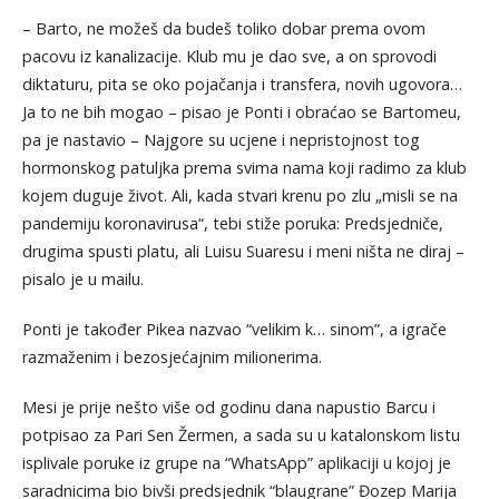
– Barto, ne možeš da budeš toliko dobar prema ovom
pacovu iz kanalizacije. Klub mu je dao sve, a on sprovodi
diktaturu, pita se oko pojačanja i transfera, novih ugovora…
Ja to ne bih mogao – pisao je Ponti i obraćao se Bartomeu,
pa je nastavio – Najgore su ucjene i nepristojnost tog
hormonskog patuljka prema svima nama koji radimo za klub
kojem duguje život. Ali, kada stvari krenu po zlu „misli se na
pandemiju koronavirusa“, tebi stiže poruka: Predsjedniče,
drugima spusti platu, ali Luisu Suaresu i meni ništa ne diraj –
pisalo je u mailu.
Ponti je također Pikea nazvao “velikim k… sinom”, a igrače
razmaženim i bezosjećajnim milionerima.
Mesi je prije nešto više od godinu dana napustio Barcu i
potpisao za Pari Sen Žermen, a sada su u katalonskom listu
isplivale poruke iz grupe na “WhatsApp” aplikaciji u kojoj je
saradnicima bio bivši predsjednik “blaugrane” Đozep Marija