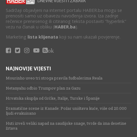
Sadržaji objavljeni na internet portalu HABER.ba mogu se
prenositi samo uz obavezu navođenja izvora. Iza zadnje
rečenice prenesenog ili citiranog teksta postaviti "hyperlink"
vezu na članak u obliku (
HABER.ba
).
Marketing
lista klijenata
koji su nam ukazali povjerenje.
ok
NAJNOVIJE VIJESTI
Mourinho uveo tri stroga pravila fudbalerima Reala
Netanyahu odbio Trumpov plan za Gazu
Hrvatska skuplja od Grčke, Italije, Turske i Španije
Dramatične scene iz Kanade: Požar uništava kuće, više od 20.000
ljudi evakuisano
Huti izveli veliki napad na saudijske snage, tvrde da ima desetine
žrtava