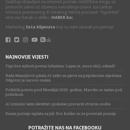
Sadržaji objavljeni na internet portalu HABER.ba mogu se
prenositi samo uz obavezu navođenja izvora. Iza zadnje
rečenice prenesenog ili citiranog teksta postaviti "hyperlink"
vezu na članak u obliku (
HABER.ba
).
Marketing
lista klijenata
koji su nam ukazali povjerenje.
ok
NAJNOVIJE VIJESTI
Figo bez milosti prema Infantinu: Lagao je, mora otići, odmah!
Rada Manojlović pitala AI zašto ne pjeva na popularnim mjestima:
Odgovor je surovo realan
Politički potres pred Mundijal 2030. godine, Maroko se našao pod
pritiskom
AI izmislio lažni identitet i pokušao prevariti stvarnu osobu
Danas počinje isplata za juli: Evo koliko su se povećale penzije
POTRAŽITE NAS NA FACEBOOKU