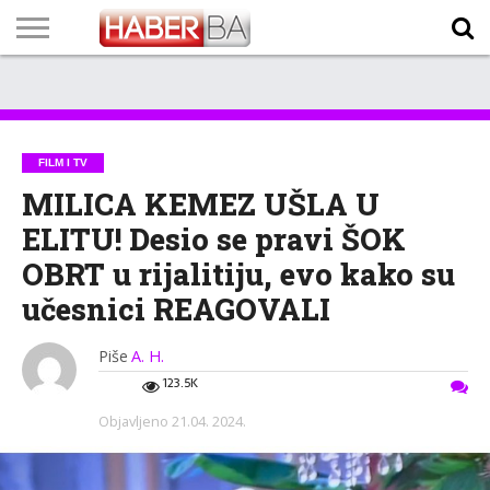
VIJESTI
BIZNIS
SPORT
SHOWBIZ
LIFESTYLE
SCI-
AUTO
ZANIMLJIVOSTI
FOTO
VIDEO
TV
VREMENSKA
STANJE NA
KURSNA
O
MARKETING
IMPRESSUM
KONTAKT
TECH
PROGRAM
PROGNOZA
PUTEVIMA
LISTA
NAMA
FILM I TV
MILICA KEMEZ UŠLA U
ELITU! Desio se pravi ŠOK
OBRT u rijalitiju, evo kako su
učesnici REAGOVALI
Piše
A. H.
123.5K
Objavljeno
21.04. 2024.