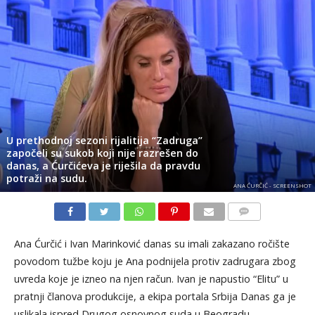
U prethodnoj sezoni rijalitija “Zadruga”
započeli su sukob koji nije razrešen do
danas, a Ćurčićeva je riješila da pravdu
potraži na sudu.
ANA ĆURČIĆ - SCREENSHOT
KOMENTARI
Ana Ćurčić i Ivan Marinković danas su imali zakazano ročište
povodom tužbe koju je Ana podnijela protiv zadrugara zbog
uvreda koje je izneo na njen račun. Ivan je napustio “Elitu” u
pratnji članova produkcije, a ekipa portala Srbija Danas ga je
uslikala ispred Drugog osnovnog suda u Beogradu.