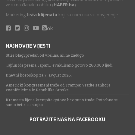
vezu na članak u obliku (
HABER.ba
).
Marketing
lista klijenata
koji su nam ukazali povjerenje.
ok
NAJNOVIJE VIJESTI
Stiže blagi predah od vrelina, ali ne zadugo
Tajfun ide prema Japanu, evakuisano gotovo 260.000 ljudi
Dnevni horoskop za 7. avgust 2026.
Američki kongresmeni traže od Trampa: Vratite sankcije
zvaničnicima iz Republike Srpske
Kremasta lijena krempita gotova bez puno truda: Potrebna su
samo četiri sastojka
POTRAŽITE NAS NA FACEBOOKU