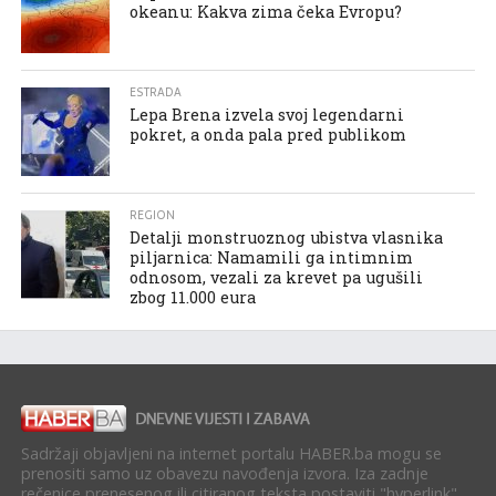
okeanu: Kakva zima čeka Evropu?
ESTRADA
Lepa Brena izvela svoj legendarni
pokret, a onda pala pred publikom
REGION
Detalji monstruoznog ubistva vlasnika
piljarnica: Namamili ga intimnim
odnosom, vezali za krevet pa ugušili
zbog 11.000 eura
Sadržaji objavljeni na internet portalu HABER.ba mogu se
prenositi samo uz obavezu navođenja izvora. Iza zadnje
rečenice prenesenog ili citiranog teksta postaviti "hyperlink"