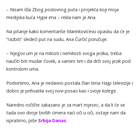
– Nisam išla Zbog poslovnog puta i projekta koji moja
medijska kuća Hype ima – rekla nam je Ana.
Na pitanje kako komentariše Marinkovićevu opasku da će je
“razbiti” sledeći put na sudu, Ana Ćurčić poručuje:
– Njegov um je na milosti i nemilosti svoga jezika, treba
naučiti biti mudar čovek, a samim tim i da drži svoj jezik pod
kontrolom uma.
Podsetimo, Ana je nedavno postala član tima Hajp televizije i
dobro je prihvatila svoj novi posao kao i svoje kolege.
Naredno ročište zakazano je za mart mjesec, a da li će se
tada ovo dvoje bivših cimera naći oči u oči, ostaje nam da
ispratimo, piše
Srbija Danas
.