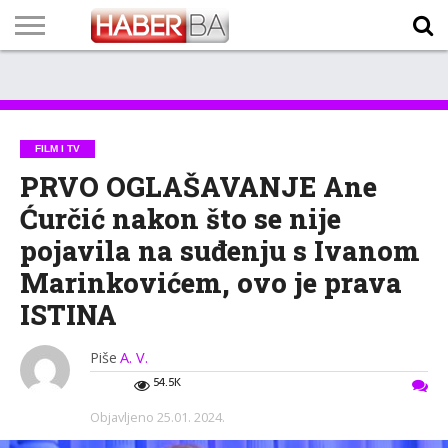
VIJESTI
BIZNIS
SPORT
SHOWBIZ
LIFESTYLE
SCI-
AUTO
ZANIMLJIVOSTI
FOTO
VIDEO
TV
VREMENSKA
STANJE NA
KURSNA
O
MARKETING
IMPRESSUM
KONTAKT
TECH
PROGRAM
PROGNOZA
PUTEVIMA
LISTA
NAMA
FILM I TV
PRVO OGLAŠAVANJE Ane
Ćurčić nakon što se nije
pojavila na suđenju s Ivanom
Marinkovićem, ovo je prava
ISTINA
Piše
A. V.
54.5K
Objavljeno
25.01. 2024.