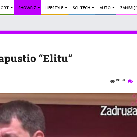
PORT
SHOWBIZ
LIFESTYLE
SCI-TECH
AUTO
ZANIMLJ
pustio “Elitu”
80.9K