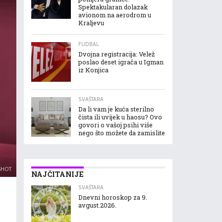
Spektakularan dolazak
avionom na aerodrom u
Kraljevu
FUDBAL
Dvojna registracija: Velež
poslao deset igrača u Igman
iz Konjica
SVAŠTARA
Da li vam je kuća sterilno
čista ili uvijek u haosu? Ovo
govori o vašoj psihi više
nego što možete da zamislite
SHOT
NAJČITANIJE
SVAŠTARA
Dnevni horoskop za 9.
avgust.2026.