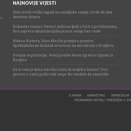
NAJNOVIJE VIJESTI
Huti izveli veliki napad na saudijske snage, tvrde da ima
desetine žrtava
a.
Šokantni snimci: Deseci miliona ljudi u SAD u problemima,
dva najveća akumulacijska jezera ostaju bez vode
Nakon Koševa, Dino Merlin pomjera granice:
Spektakularan dolazak avionom na aerodrom u Kraljevu
Dvojna registracija: Velež poslao deset igrača u Igman iz
Konjica
Da li vam je kuća sterilno čista ili uvijek u haosu? Ovo
govori o vašoj psihi više nego što možete da zamislite
O NAMA
MARKETING
IMPRESSUM
PRONAĐENI NESTALI TINEJDŽERI U ZAG