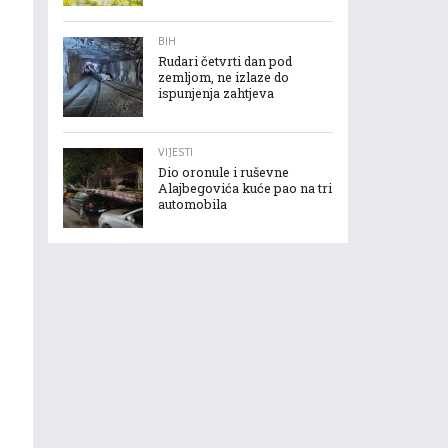
BIH
Rudari četvrti dan pod
zemljom, ne izlaze do
ispunjenja zahtjeva
VIJESTI
Dio oronule i ruševne
Alajbegovića kuće pao na tri
automobila