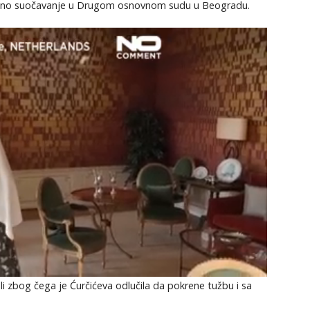
azano suočavanje u Drugom osnovnom sudu u Beogradu.
li zbog čega je Ćurčićeva odlučila da pokrene tužbu i sa