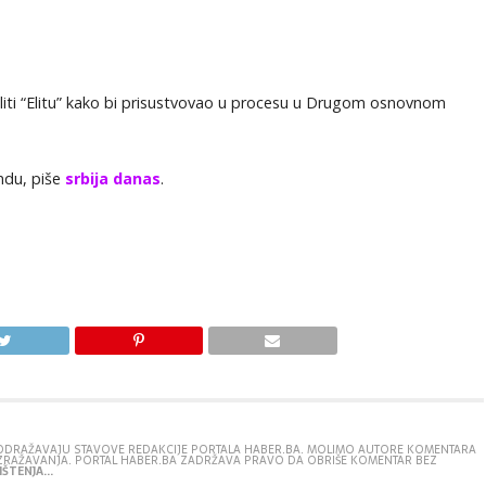
aliti “Elitu” kako bi prisustvovao u procesu u Drugom osnovnom
endu, piše
srbija danas
.
E ODRAŽAVAJU STAVOVE REDAKCIJE PORTALA HABER.BA. MOLIMO AUTORE KOMENTARA
IZRAŽAVANJA. PORTAL HABER.BA ZADRŽAVA PRAVO DA OBRIŠE KOMENTAR BEZ
ŠTENJA...