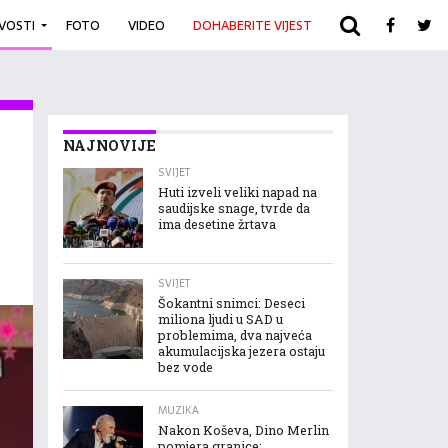
IVOSTI
FOTO
VIDEO
DOHABERITE VIJEST
ARHIVA
NAJNOVIJE
SVIJET
Huti izveli veliki napad na
saudijske snage, tvrde da
ima desetine žrtava
SVIJET
Šokantni snimci: Deseci
miliona ljudi u SAD u
problemima, dva najveća
akumulacijska jezera ostaju
bez vode
MUZIKA
Nakon Koševa, Dino Merlin
pomjera granice: