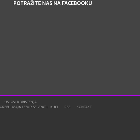
POTRAŽITE NAS NA FACEBOOKU
USLOVI KORIŠTENJA
REBU: MAJA I EMIR SE VRATILI KUĆI
RSS
KONTAKT