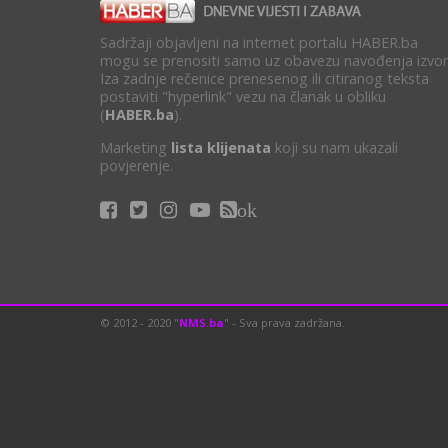
Sadržaji objavljeni na internet portalu HABER.ba
mogu se prenositi samo uz obavezu navođenja izvor
Iza zadnje rečenice prenesenog ili citiranog teksta
postaviti "hyperlink" vezu na članak u obliku
(
HABER.ba
).
Marketing
lista klijenata
koji su nam ukazali
povjerenje.
ok
© 2012 - 2020 "
NMS.ba
" - Sva prava zadržana.