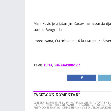
Marinković je u jutarnjim časovima napustio rij
sudu u Beogradu.
Pored Ivana, Ćurčićeva je tužila i Milenu Kačav
TEME:
ELITA
,
IVAN MARINKOVIĆ
FACEBOOK KOMENTARI
IZNESENI KOMENTARI SU PRIVATNA MIŠLJENJA AUTORA I N
DA SE SUZDRŽE OD VRIJEĐANJA, PSOVANJA I VULGARNOG 
PRETHODNE NAJAVE I OBJAŠNJENJA -
VIŠE O USLOVIMA KORI