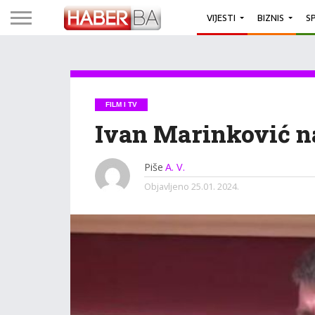
VIJESTI
BIZNIS
S
FILM I TV
Ivan Marinković na
Piše
A. V.
Objavljeno
25.01. 2024.