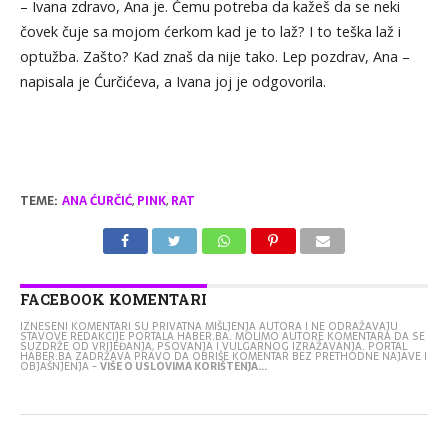
– Ivana zdravo, Ana je. Čemu potreba da kažeš da se neki
čovek čuje sa mojom ćerkom kad je to laž? I to teška laž i
optužba. Zašto? Kad znaš da nije tako. Lep pozdrav, Ana –
napisala je Ćurčićeva, a Ivana joj je odgovorila.
TEME:
ANA ĆURČIĆ
,
PINK
,
RAT
FACEBOOK KOMENTARI
IZNESENI KOMENTARI SU PRIVATNA MIŠLJENJA AUTORA I NE ODRAŽAVAJU
STAVOVE REDAKCIJE PORTALA HABER.BA. MOLIMO AUTORE KOMENTARA DA SE
SUZDRŽE OD VRIJEĐANJA, PSOVANJA I VULGARNOG IZRAŽAVANJA. PORTAL
HABER.BA ZADRŽAVA PRAVO DA OBRIŠE KOMENTAR BEZ PRETHODNE NAJAVE I
OBJAŠNJENJA -
VIŠE O USLOVIMA KORIŠTENJA...