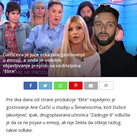
Ćurčićeva je juče otkazala gostovanje
u emisiji, a onda je usledilo
objavljivanje prepiski sa voditeljima
“Elite”
KOMENTARI
Pre dva dana od strane produkcije “Elite” najavljeno je
gostovanje Ane Ćurčić u studiju u Šimanovcima, kod Dušice
Jakovljević. Ipak, drugoplasirana učesnica “Zadruge 6” odlučila
je da se ne pojavi u emisiji, ali nije želela da otkrije razlog
takve odluke.