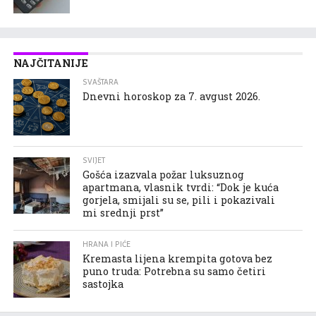
NAJČITANIJE
SVAŠTARA
Dnevni horoskop za 7. avgust 2026.
SVIJET
Gošća izazvala požar luksuznog
apartmana, vlasnik tvrdi: “Dok je kuća
gorjela, smijali su se, pili i pokazivali
mi srednji prst”
HRANA I PIĆE
Kremasta lijena krempita gotova bez
puno truda: Potrebna su samo četiri
sastojka