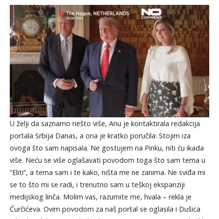
U želji da saznamo nešto više, Anu je kontaktirala redakcija
portala Srbija Danas, a ona je kratko poručila: Stojim iza
ovoga što sam napisala. Ne gostujem na Pinku, niti ću ikada
više. Neću se više oglašavati povodom toga što sam tema u
“Eliti”, a tema sam i te kako, ništa me ne zanima. Ne sviđa mi
se to što mi se radi, i trenutno sam u teškoj ekspanziji
medijskog linča. Molim vas, razumite me, hvala – rekla je
Ćurčićeva. Ovim povodom za naš portal se oglasila i Dušica