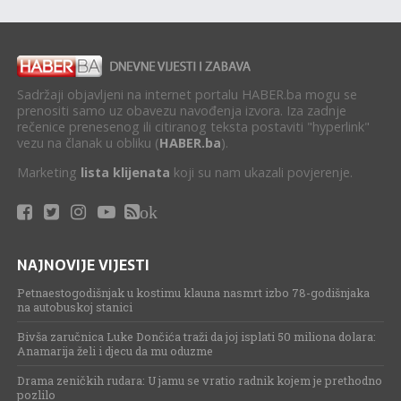
Sadržaji objavljeni na internet portalu HABER.ba mogu se
prenositi samo uz obavezu navođenja izvora. Iza zadnje
rečenice prenesenog ili citiranog teksta postaviti "hyperlink"
vezu na članak u obliku (
HABER.ba
).
Marketing
lista klijenata
koji su nam ukazali povjerenje.
ok
NAJNOVIJE VIJESTI
Petnaestogodišnjak u kostimu klauna nasmrt izbo 78-godišnjaka
na autobuskoj stanici
Bivša zaručnica Luke Dončića traži da joj isplati 50 miliona dolara:
Anamarija želi i djecu da mu oduzme
Drama zeničkih rudara: U jamu se vratio radnik kojem je prethodno
pozlilo