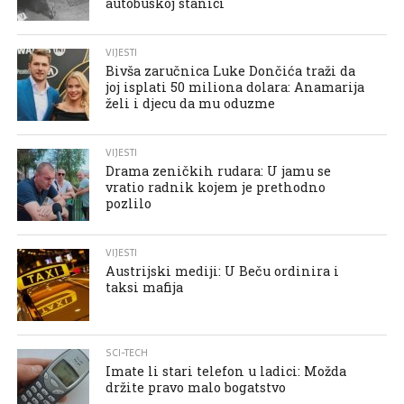
autobuskoj stanici
VIJESTI
Bivša zaručnica Luke Dončića traži da
joj isplati 50 miliona dolara: Anamarija
želi i djecu da mu oduzme
VIJESTI
Drama zeničkih rudara: U jamu se
vratio radnik kojem je prethodno
pozlilo
VIJESTI
Austrijski mediji: U Beču ordinira i
taksi mafija
SCI-TECH
Imate li stari telefon u ladici: Možda
držite pravo malo bogatstvo