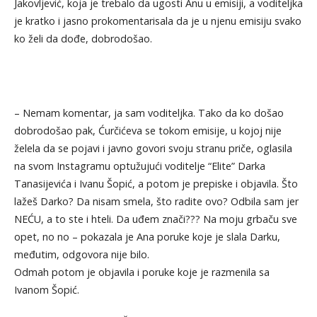
Jakovljević, koja je trebalo da ugosti Anu u emisiji, a voditeljka
je kratko i jasno prokomentarisala da je u njenu emisiju svako
ko želi da dođe, dobrodošao.
– Nemam komentar, ja sam voditeljka. Tako da ko došao
dobrodošao pak, Ćurčićeva se tokom emisije, u kojoj nije
želela da se pojavi i javno govori svoju stranu priče, oglasila
na svom Instagramu optužujući voditelje “Elite” Darka
Tanasijevića i Ivanu Šopić, a potom je prepiske i objavila. Što
lažeš Darko? Da nisam smela, što radite ovo? Odbila sam jer
NEĆU, a to ste i hteli. Da uđem znači??? Na moju grbaču sve
opet, no no – pokazala je Ana poruke koje je slala Darku,
međutim, odgovora nije bilo.
Odmah potom je objavila i poruke koje je razmenila sa
Ivanom Šopić.