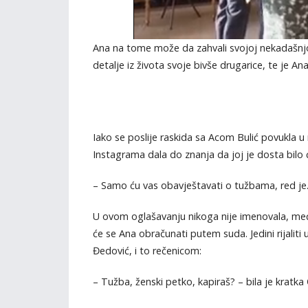
Ana na tome može da zahvali svojoj nekadašnjo
detalje iz života svoje bivše drugarice, te je A
Iako se poslije raskida sa Acom Bulić povukla u 
Instagrama dala do znanja da joj je dosta bilo
– Samo ću vas obavještavati o tužbama, red je…
U ovom oglašavanju nikoga nije imenovala, među
će se Ana obračunati putem suda. Jedini rijaliti
Đedović, i to rečenicom:
– Tužba, ženski petko, kapiraš? – bila je kratka