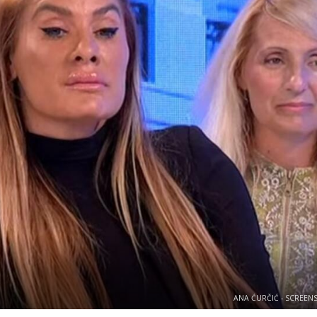
ANA ĆURČIĆ - SCREEN