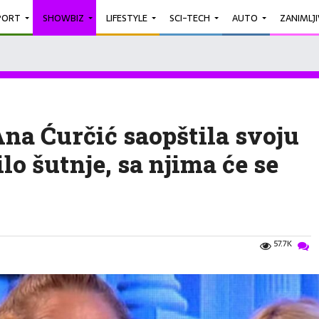
PORT
SHOWBIZ
LIFESTYLE
SCI-TECH
AUTO
ZANIMLJ
a Ćurčić saopštila svoju
lo šutnje, sa njima će se
57.7K