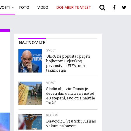
IVOSTI
FOTO
VIDEO
DOHABERITE VIJEST
ARHIVA
NAJNOVIJE
SVIJET
UEFA ne popušta i prijeti
bojkotom Svjetskog
prvenstva i FIFA-inih
takmičenja
VIJESTI
Sladić objavio: Danas je
deveti dan u nizu sa više od
40 stepeni, evo gdje najviše
“prži”
REGION
Djevojčicu (7) u Srbiji usisao
vakum na bazenu