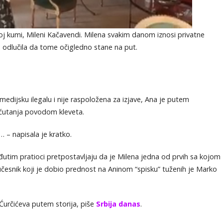
j kumi, Mileni Kačavendi. Milena svakim danom iznosi privatne
na odlučila da tome očigledno stane na put.
medijsku ilegalu i nije raspoložena za izjave, Ana je putem
 ćutanja povodom kleveta.
 – napisala je kratko.
tim pratioci pretpostavljaju da je Milena jedna od prvih sa kojom
 učesnik koji je dobio prednost na Aninom “spisku” tuženih je Marko
 Ćurčićeva putem storija, piše
Srbija danas
.