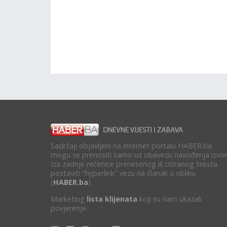
Sadržaji objavljeni na internet portalu HABER.ba
mogu se prenositi samo uz obavezu navođenja izvor
Iza zadnje rečenice prenesenog ili citiranog teksta
postaviti "hyperlink" vezu na članak u obliku
(
HABER.ba
).
Marketing
lista klijenata
koji su nam ukazali
povjerenje.