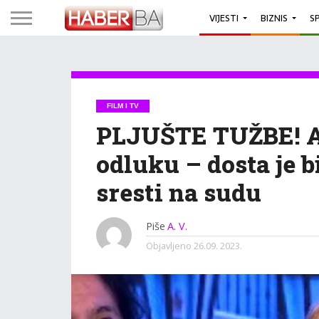
VIJESTI
BIZNIS
S
FILM I TV
PLJUŠTE TUŽBE! An
odluku – dosta je bi
sresti na sudu
Piše
A. V.
Objavljeno
26.09. 2023.