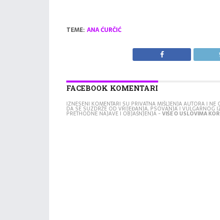
TEME:
ANA ĆURČIĆ
FACEBOOK KOMENTARI
IZNESENI KOMENTARI SU PRIVATNA MIŠLJENJA AUTORA I N
DA SE SUZDRŽE OD VRIJEĐANJA, PSOVANJA I VULGARNOG 
PRETHODNE NAJAVE I OBJAŠNJENJA -
VIŠE O USLOVIMA KORI