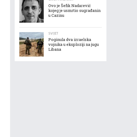
Ovo je Šefik Nadarević
kojeg je usmrtio sugrađanin
u Cazinu
SVIJET
Poginula dva izraelska
vojnika u eksploziji na jugu
Libana