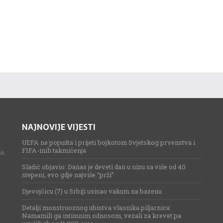
NAJNOVIJE VIJESTI
UEFA ne popušta i prijeti bojkotom Svjetskog prvenstva i
FIFA-inih takmičenja
a.
Sladić objavio: Danas je deveti dan u nizu sa više od 40
stepeni, evo gdje najviše “prži”
Djevojčicu (7) u Srbiji usisao vakum na bazenu
Detalji monstruoznog ubistva vlasnika piljarnica:
Namamili ga intimnim odnosom, vezali za krevet pa