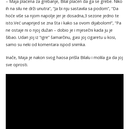
– Maja plaćena za grebanje, Bilal plaćen da ga se grebe. Niko
ih na silu ne drži unutra”, “Ja bi nju sastavila sa podom”, “Da
hoće više sa njom napolje jer je dosadna,3 sezone jedno te
isto.Već unaprijed se zna šta i kako sa ovom dijabolom!”, “Pa
ne ostaje ni o njoj dužan – dobio je i mjesečni kada ju je
šibao. Udari joj iz “igre” šamarčinu, gasi joj cigaretu u kosi,
samo su neki od komentara ispod snimka.
Inače, Maja je nakon svog haosa prišla Bilalu i molila ga da joj
sve oprosti.