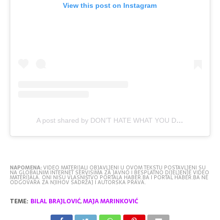
View this post on Instagram
A post shared by DON’T HATE WHAT YOU DON'T UNDERSTAND
NAPOMENA:
VIDEO MATERIJALI OBJAVLJENI U OVOM TEKSTU POSTAVLJENI SU
NA GLOBALNIM INTERNET SERVISIMA ZA JAVNO I BESPLATNO DIJELJENJE VIDEO
MATERIJALA. ONI NISU VLASNIŠTVO PORTALA HABER.BA I PORTAL HABER.BA NE
ODGOVARA ZA NJIHOV SADRŽAJ I AUTORSKA PRAVA.
TEME:
BILAL BRAJLOVIĆ
,
MAJA MARINKOVIĆ