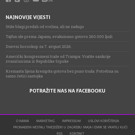
NAJNOVIJE VIJESTI
Stiže blagi predah od vrelina, ali ne zadugo
Tajfun ide prema Japanu, evakuisano gotovo 260.000 ljudi
Dnevni horoskop za 7. avgust 2026.
Američki kongresmeni traže od Trampa: Vratite sankcije
zvaničnicima iz Republike Srpske
Kremasta lijena krempita gotova bez puno truda: Potrebna su
samo četiri sastojka
POTRAŽITE NAS NA FACEBOOKU
O NAMA
MARKETING
IMPRESSUM
USLOVI KORIŠTENJA
PRONAĐENI NESTALI TINEJDŽERI U ZAGREBU: MAJA I EMIR SE VRATILI KUĆI
RSS
KONTAKT