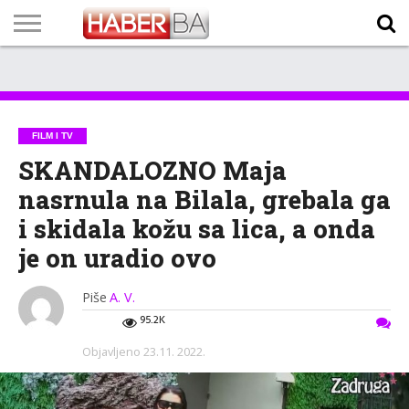
VIJESTI
BIZNIS
SPORT
SHOWBIZ
LIFESTYLE
SCI-
AUTO
ZANIMLJIVOSTI
FOTO
VIDEO
TV
VREMENSKA
STANJE NA
KURSNA
O
MARKETING
IMPRESSUM
KONTAKT
TECH
PROGRAM
PROGNOZA
PUTEVIMA
LISTA
NAMA
FILM I TV
SKANDALOZNO Maja
nasrnula na Bilala, grebala ga
i skidala kožu sa lica, a onda
je on uradio ovo
Piše
A. V.
95.2K
Objavljeno
23.11. 2022.