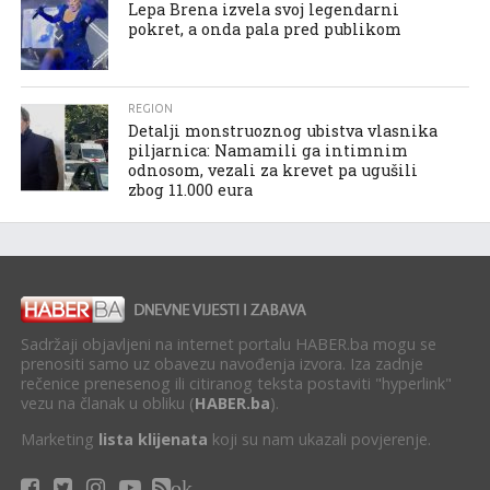
Lepa Brena izvela svoj legendarni
pokret, a onda pala pred publikom
REGION
Detalji monstruoznog ubistva vlasnika
piljarnica: Namamili ga intimnim
odnosom, vezali za krevet pa ugušili
zbog 11.000 eura
Sadržaji objavljeni na internet portalu HABER.ba mogu se
prenositi samo uz obavezu navođenja izvora. Iza zadnje
rečenice prenesenog ili citiranog teksta postaviti "hyperlink"
vezu na članak u obliku (
HABER.ba
).
Marketing
lista klijenata
koji su nam ukazali povjerenje.
ok