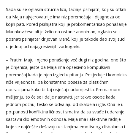
Sada su se oglasila stručna lica, tačnije psihijatri, koji su otkrili
da Maja najvjerovatnije ima niz poremećaja i dijagnoza od
kojih pati. Pored psihijatra koji je prokomentarisao ponašanje
Marinkovićeve ali je želio da ostane anoniman, oglasio se i
poznati psihijatar dr Jovan Marić, koji je takođe dao svoj sud
o jednoj od najagresivnijih zadrugarki.
– Pratim Maju i njeno ponašanje već dugi niz godina, ono što
je činjenica, jeste da Maja ima opsesivno kompulsivni
poremećaj kada je njen izgled u pitanju. Posjeduje i kompleks
niže vrijednosti, pa konstantno poseže za plastičnim
operacijama kako bi taj osjećaj nadomjestila. Prema mom
mišljenju, to će se i dalje nastaviti, jer takve osobe kada
jednom počnu, teško se odvajaju od skalpela i igle. Ona je u
potpunosti konfliktna ličnost i smatra da su svađe i udaranje
sastavni dio emotivnih odnosa. Maja ima i afektivne radnje
koje se najčešće dešavaju u stanjima emotivnog disbalansa i