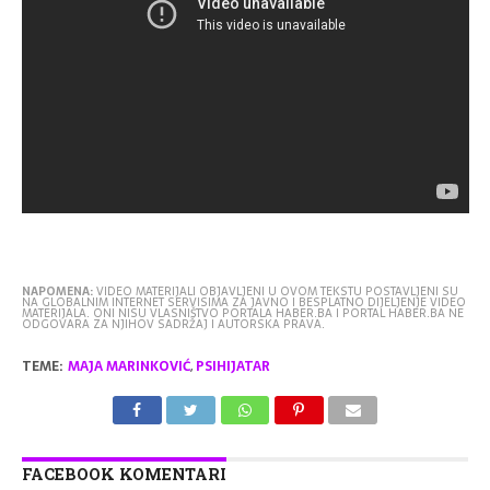
NAPOMENA:
VIDEO MATERIJALI OBJAVLJENI U OVOM TEKSTU POSTAVLJENI SU
NA GLOBALNIM INTERNET SERVISIMA ZA JAVNO I BESPLATNO DIJELJENJE VIDEO
MATERIJALA. ONI NISU VLASNIŠTVO PORTALA HABER.BA I PORTAL HABER.BA NE
ODGOVARA ZA NJIHOV SADRŽAJ I AUTORSKA PRAVA.
TEME:
MAJA MARINKOVIĆ
,
PSIHIJATAR
FACEBOOK KOMENTARI