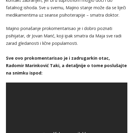
kontakt zabranjen, jer bi u suprotnom moglo doći i do
fatalnog ishoda. Sve u svemu, Majino stanje može da se liječi
medikamentima uz seanse psihoterapije – smatra doktor.
Majino ponašanje prokomentarisao je i dobro poznati
psihijatar, dr Jovan Marić, koji ipak smatra da Maja sve radi
zarad gledanosti i lične popularnosti.
Sve ovo prokomentarisao je i zadrugarkin otac,
Radomir Marinković Taki, a detaljnije o tome poslušajte
na snimku ispod: