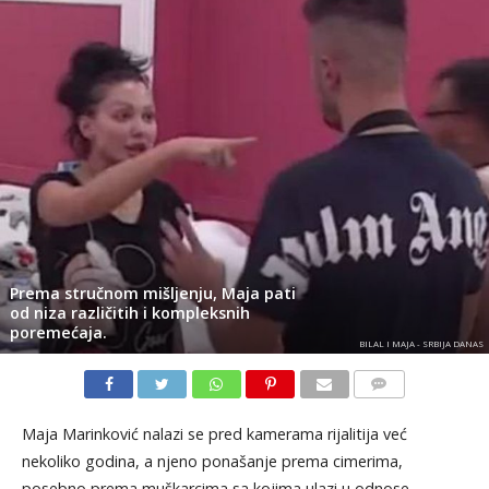
Prema stručnom mišljenju, Maja pati
od niza različitih i kompleksnih
poremećaja.
BILAL I MAJA - SRBIJA DANAS
KOMENTARI
Maja Marinković nalazi se pred kamerama rijalitija već
nekoliko godina, a njeno ponašanje prema cimerima,
posebno prema muškarcima sa kojima ulazi u odnose,