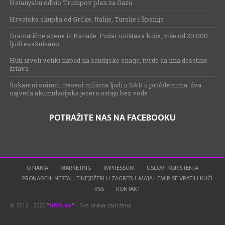
Netanyahu odbio Trumpov plan za Gazu
Hrvatska skuplja od Grčke, Italije, Turske i Španije
Dramatične scene iz Kanade: Požar uništava kuće, više od 20.000
ljudi evakuisano
Huti izveli veliki napad na saudijske snage, tvrde da ima desetine
žrtava
Šokantni snimci: Deseci miliona ljudi u SAD u problemima, dva
najveća akumulacijska jezera ostaju bez vode
POTRAŽITE NAS NA FACEBOOKU
O NAMA
MARKETING
IMPRESSUM
USLOVI KORIŠTENJA
PRONAĐENI NESTALI TINEJDŽERI U ZAGREBU: MAJA I EMIR SE VRATILI KUĆI
RSS
KONTAKT
© 2012 - 2020 "
NMS.ba
" - Sva prava zadržana.