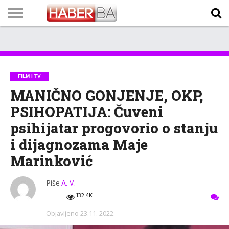
VIJESTI
BIZNIS
SPORT
SHOWBIZ
LIFESTYLE
SCI-
AUTO
ZANIMLJIVOSTI
FOTO
VIDEO
TV
VREMENSKA
STANJE NA
KURSNA
O
MARKETING
IMPRESSUM
KONTAKT
TECH
PROGRAM
PROGNOZA
PUTEVIMA
LISTA
NAMA
FILM I TV
MANIČNO GONJENJE, OKP,
PSIHOPATIJA: Čuveni
psihijatar progovorio o stanju
i dijagnozama Maje
Marinković
Piše
A. V.
132.4K
Objavljeno
23.11. 2022.