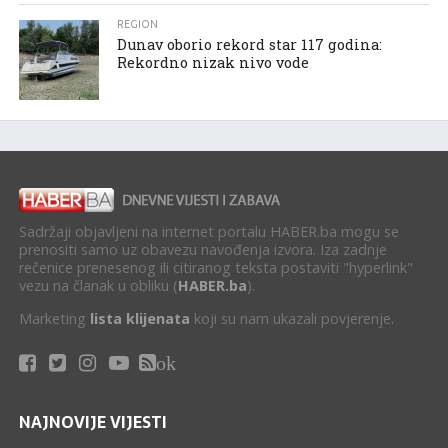
REGION
Dunav oborio rekord star 117 godina:
Rekordno nizak nivo vode
Sadržaji objavljeni na internet portalu HABER.ba mogu se
prenositi samo uz obavezu navođenja izvora. Iza zadnje
rečenice prenesenog ili citiranog teksta postaviti "hyperlink"
vezu na članak u obliku (
HABER.ba
).
Marketing
lista klijenata
koji su nam ukazali povjerenje.
ok
NAJNOVIJE VIJESTI