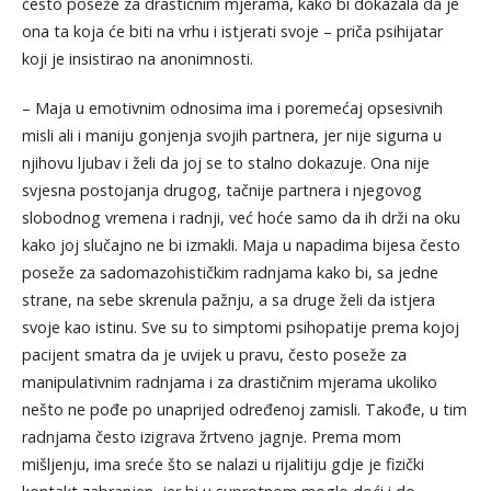
često poseže za drastičnim mjerama, kako bi dokazala da je
ona ta koja će biti na vrhu i istjerati svoje – priča psihijatar
koji je insistirao na anonimnosti.
– Maja u emotivnim odnosima ima i poremećaj opsesivnih
misli ali i maniju gonjenja svojih partnera, jer nije sigurna u
njihovu ljubav i želi da joj se to stalno dokazuje. Ona nije
svjesna postojanja drugog, tačnije partnera i njegovog
slobodnog vremena i radnji, već hoće samo da ih drži na oku
kako joj slučajno ne bi izmakli. Maja u napadima bijesa često
poseže za sadomazohističkim radnjama kako bi, sa jedne
strane, na sebe skrenula pažnju, a sa druge želi da istjera
svoje kao istinu. Sve su to simptomi psihopatije prema kojoj
pacijent smatra da je uvijek u pravu, često poseže za
manipulativnim radnjama i za drastičnim mjerama ukoliko
nešto ne pođe po unaprijed određenoj zamisli. Takođe, u tim
radnjama često izigrava žrtveno jagnje. Prema mom
mišljenju, ima sreće što se nalazi u rijalitiju gdje je fizički