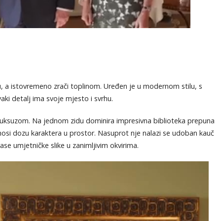
, a istovremeno zrači toplinom. Uređen je u modernom stilu, s
ki detalj ima svoje mjesto i svrhu.
luksuzom. Na jednom zidu dominira impresivna biblioteka prepuna
 unosi dozu karaktera u prostor. Nasuprot nje nalazi se udoban kauč
ase umjetničke slike u zanimljivim okvirima.