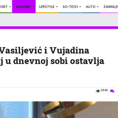
PORT
SHOWBIZ
LIFESTYLE
SCI-TECH
AUTO
ZANIMLJ
Vasiljević i Vujadina
j u dnevnoj sobi ostavlja
69.4K