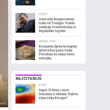
VIJESTI
Američki kongresmeni
traže od Trampa: Vratite
sankcije zvaničnicima iz
Republike Srpske
HRANA I PIĆE
Kremasta lijena krempita
gotova bez puno truda:
Potrebna su samo četiri
sastojka
NAJČITANIJE
SVIJET
Super El Nino i novi
fenomen u okeanu: Kakva
zima čeka Evropu?
 NOVI