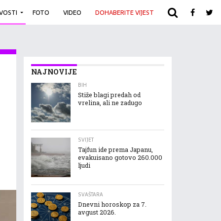
IVOSTI
FOTO
VIDEO
DOHABERITE VIJEST
ARHIVA
NAJNOVIJE
BIH
Stiže blagi predah od
vrelina, ali ne zadugo
SVIJET
Tajfun ide prema Japanu,
evakuisano gotovo 260.000
ljudi
SVAŠTARA
Dnevni horoskop za 7.
avgust 2026.