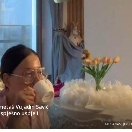
ometaš Vujadin Savić
uspješno uspjeli
MIRLA VASILJEVI -