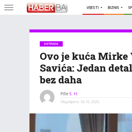
VIJESTI
BIZNIS
S
ESTRADA
Ovo je kuća Mirke 
Savića: Jedan detal
bez daha
Piše
S. H.
Objavljeno
16.10. 2025.