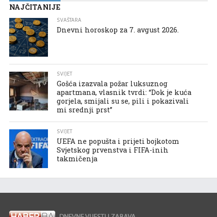
NAJČITANIJE
SVAŠTARA
Dnevni horoskop za 7. avgust 2026.
SVIJET
Gošća izazvala požar luksuznog
apartmana, vlasnik tvrdi: “Dok je kuća
gorjela, smijali su se, pili i pokazivali
mi srednji prst”
SVIJET
UEFA ne popušta i prijeti bojkotom
Svjetskog prvenstva i FIFA-inih
takmičenja