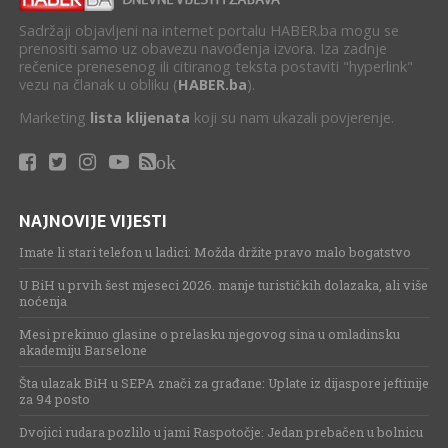
Sadržaji objavljeni na internet portalu HABER.ba mogu se
prenositi samo uz obavezu navođenja izvora. Iza zadnje
rečenice prenesenog ili citiranog teksta postaviti "hyperlink"
vezu na članak u obliku (
HABER.ba
).
Marketing
lista klijenata
koji su nam ukazali povjerenje.
ok
NAJNOVIJE VIJESTI
Imate li stari telefon u ladici: Možda držite pravo malo bogatstvo
U BiH u prvih šest mjeseci 2026. manje turističkih dolazaka, ali više
noćenja
Mesi prekinuo glasine o prelasku njegovog sina u omladinsku
akademiju Barselone
Šta ulazak BiH u SEPA znači za građane: Uplate iz dijaspore jeftinije
za 94 posto
Dvojici rudara pozlilo u jami Raspotočje: Jedan prebačen u bolnicu