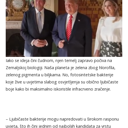
Iako se ideja čini čudnom, njen temelj zapravo počiva na
Zemaljskoj biologiji. Naša planeta je zelena zbog hlorofila,
zelenog pigmenta u biljkama. No, fotosintetske bakterije
koje žive u uvjetima slabog osvjetljenja su obično ljubičaste
boje kako bi maksimalno iskoristile infracrveno zračenje.
– Ljubičaste bakterije mogu napredovati u širokom rasponu
uvjeta, što ih čini jednim od najboljih kandidata za vrstu