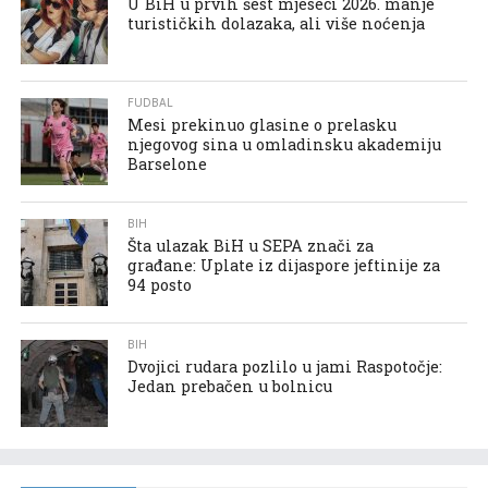
U BiH u prvih šest mjeseci 2026. manje
turističkih dolazaka, ali više noćenja
FUDBAL
Mesi prekinuo glasine o prelasku
njegovog sina u omladinsku akademiju
Barselone
BIH
Šta ulazak BiH u SEPA znači za
građane: Uplate iz dijaspore jeftinije za
94 posto
BIH
Dvojici rudara pozlilo u jami Raspotočje:
Jedan prebačen u bolnicu