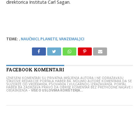
direktorica Instituta Carl Sagan.
TEME:
,
NAUČNICI
,
PLANETE
,
VANZEMALJCI
FACEBOOK KOMENTARI
IZNESENI KOMENTARI SU PRIVATNA MIŠLJENJA AUTORA I NE ODRAŽAVAJU
STAVOVE REDAKCIJE PORTALA HABER.BA. MOLIMO AUTORE KOMENTARA DA SE
SUZDRŽE OD VRIJEĐANJA, PSOVANJA I VULGARNOG IZRAŽAVANJA. PORTAL
HABER.BA ZADRŽAVA PRAVO DA OBRIŠE KOMENTAR BEZ PRETHODNE NAJAVE I
OBJAŠNJENJA -
VIŠE O USLOVIMA KORIŠTENJA...