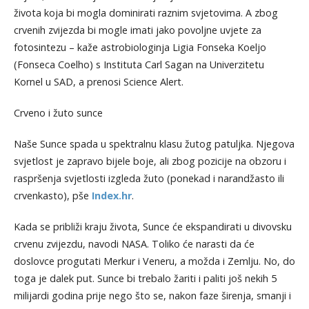
života koja bi mogla dominirati raznim svjetovima. A zbog
crvenih zvijezda bi mogle imati jako povoljne uvjete za
fotosintezu – kaže astrobiologinja Ligia Fonseka Koeljo
(Fonseca Coelho) s Instituta Carl Sagan na Univerzitetu
Kornel u SAD, a prenosi Science Alert.
Crveno i žuto sunce
Naše Sunce spada u spektralnu klasu žutog patuljka. Njegova
svjetlost je zapravo bijele boje, ali zbog pozicije na obzoru i
raspršenja svjetlosti izgleda žuto (ponekad i narandžasto ili
crvenkasto), pše
Index.hr
.
Kada se približi kraju života, Sunce će ekspandirati u divovsku
crvenu zvijezdu, navodi NASA. Toliko će narasti da će
doslovce progutati Merkur i Veneru, a možda i Zemlju. No, do
toga je dalek put. Sunce bi trebalo žariti i paliti još nekih 5
milijardi godina prije nego što se, nakon faze širenja, smanji i