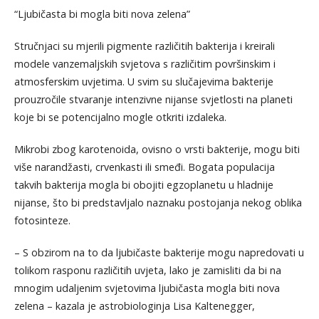
“Ljubičasta bi mogla biti nova zelena”
Stručnjaci su mjerili pigmente različitih bakterija i kreirali
modele vanzemaljskih svjetova s različitim površinskim i
atmosferskim uvjetima. U svim su slučajevima bakterije
prouzročile stvaranje intenzivne nijanse svjetlosti na planeti
koje bi se potencijalno mogle otkriti izdaleka.
Mikrobi zbog karotenoida, ovisno o vrsti bakterije, mogu biti
više narandžasti, crvenkasti ili smeđi. Bogata populacija
takvih bakterija mogla bi obojiti egzoplanetu u hladnije
nijanse, što bi predstavljalo naznaku postojanja nekog oblika
fotosinteze.
– S obzirom na to da ljubičaste bakterije mogu napredovati u
tolikom rasponu različitih uvjeta, lako je zamisliti da bi na
mnogim udaljenim svjetovima ljubičasta mogla biti nova
zelena – kazala je astrobiologinja Lisa Kaltenegger,