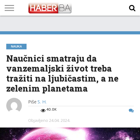
VIJESTI
BIZNIS
SPORT
SHOWBIZ
LIFESTYLE
SCI-
AUTO
ZANIMLJIVOSTI
FOTO
VIDEO
TV
VREMENSKA
STANJE NA
KURSNA
O
MARKETING
IMPRESSUM
KONTAKT
TECH
PROGRAM
PROGNOZA
PUTEVIMA
LISTA
NAMA
NAUKA
Naučnici smatraju da
vanzemaljski život treba
tražiti na ljubičastim, a ne
zelenim planetama
Piše
S. H.
40.0K
Objavljeno
24.04. 2024.