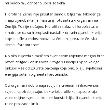
mi percipirali, odnosno uočili izdaleka.
Hlorofil na Zemlji nije prisutan samo u biljkama, također ga
imaju cijanobakterije (najstariji fotosintetski organizmi na
Zemlji). To nije slučajno. Hlorofil se nalazi u hloroplastu, a
smatra se da su hloroplasti nastali iz drevnih cijanobakterija
koje su ušle u endosimbiozu sa ćelijom i preuzele ćelijsku
ishranu fotosintezom.
No oko zvijezda s različitim svjetlosnim uvjetima mogao bi se
razviti drugačiji oblik života. Stoga su Koeljo i njene kolege
prikupili više od 20 vrsta bakterija koje prikupljaju svjetlosnu
energiju putem pigmenta karotenoida.
Ovi organizmi dobro napreduju na crvenom i infracrvenom
svjetlu, upotrebljavajući bakterioklorofile koji apsorbiraju
valne duljine svjetlosti koje ne koriste biljke ili cijanobakterije
te ne proizvode kisik.