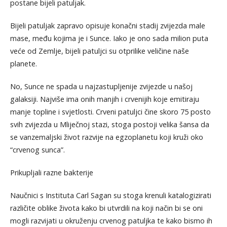
postane bijeli patuljak.
Bijeli patuljak zapravo opisuje konačni stadij zvijezda male
mase, među kojima je i Sunce. Iako je ono sada milion puta
veće od Zemlje, bijeli patuljci su otprilike veličine naše
planete.
No, Sunce ne spada u najzastupljenije zvijezde u našoj
galaksiji. Najviše ima onih manjih i crvenijih koje emitiraju
manje topline i svjetlosti. Crveni patuljci čine skoro 75 posto
svih zvijezda u Mliječnoj stazi, stoga postoji velika šansa da
se vanzemaljski život razvije na egzoplanetu koji kruži oko
“crvenog sunca”.
Prikupljali razne bakterije
Naučnici s Instituta Carl Sagan su stoga krenuli katalogizirati
različite oblike života kako bi utvrdili na koji način bi se oni
mogli razvijati u okruženju crvenog patuljka te kako bismo ih