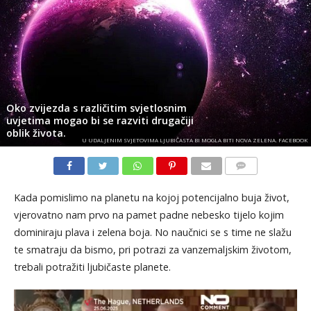
Oko zvijezda s različitim svjetlosnim
uvjetima mogao bi se razviti drugačiji
oblik života.
U UDALJENIM SVJETOVIMA LJUBIČASTA BI MOGLA BITI NOVA ZELENA. FACEBOOK
KOMENTARI
Kada pomislimo na planetu na kojoj potencijalno buja život,
vjerovatno nam prvo na pamet padne nebesko tijelo kojim
dominiraju plava i zelena boja. No naučnici se s time ne slažu
te smatraju da bismo, pri potrazi za vanzemaljskim životom,
trebali potražiti ljubičaste planete.