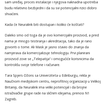
sam uređaj, proces instalacije i njegova naknadna upotreba
budu relativno bezbjedni i da su svi potencijalni rizici dobro
shvaćeni.
Kada će Neuralink biti dostupan i koliko će koštati?
Daleko smo od toga da je ovo komercijalni proizvod, a pred
nama je mnogo testiranja i akreditacija, tako da je rano
govoriti o tome. Ali Mask je jasno stavio do znanja da
namjerava da komercijalizuje tehnologiju. Prvi planirani
proizvod zove se „Telepatija“ i omogućiće korisnicima da
kontrolišu svoje telefone i računare.
Tara Spjers-Džons sa Univerziteta u Edinburgu, rekla je
Naučnom medijskom centru, neprofitnoj organizaciji u Velikoj
Britaniji, da Neuralink ima veliki potencijal i da brojne
istraživačke grupe rade na sličnim idejama, prenosi N1
Zagreb.