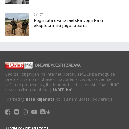
SVIJET
Poginula dva izraelska vojnika u
eksploziji na jugu Libana
Sadržaji objavljeni na internet portalu HABER.ba mogu se
prenositi samo uz obavezu navođenja izvora. Iza zadnje
rečenice prenesenog ili citiranog teksta postaviti "hyperlink"
vezu na članak u obliku (
HABER.ba
).
Marketing
lista klijenata
koji su nam ukazali povjerenje.
ok
NAJNOVIJE VIJESTI