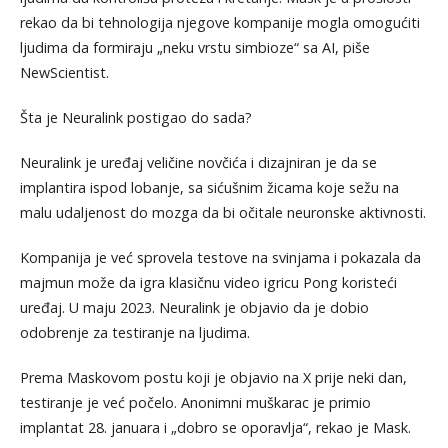
rekao da bi tehnologija njegove kompanije mogla omogućiti
ljudima da formiraju „neku vrstu simbioze“ sa AI, piše
NewScientist.
Šta je Neuralink postigao do sada?
Neuralink je uređaj veličine novčića i dizajniran je da se
implantira ispod lobanje, sa sićušnim žicama koje sežu na
malu udaljenost do mozga da bi očitale neuronske aktivnosti.
Kompanija je već sprovela testove na svinjama i pokazala da
majmun može da igra klasičnu video igricu Pong koristeći
uređaj. U maju 2023. Neuralink je objavio da je dobio
odobrenje za testiranje na ljudima.
Prema Maskovom postu koji je objavio na X prije neki dan,
testiranje je već počelo. Anonimni muškarac je primio
implantat 28. januara i „dobro se oporavlja“, rekao je Mask.