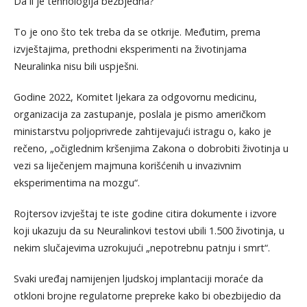
Da li je tehnologija bezbjedna?
To je ono što tek treba da se otkrije. Međutim, prema
izvještajima, prethodni eksperimenti na životinjama
Neuralinka nisu bili uspješni.
Godine 2022, Komitet ljekara za odgovornu medicinu,
organizacija za zastupanje, poslala je pismo američkom
ministarstvu poljoprivrede zahtijevajući istragu o, kako je
rečeno, „očiglednim kršenjima Zakona o dobrobiti životinja u
vezi sa liječenjem majmuna korišćenih u invazivnim
eksperimentima na mozgu“.
Rojtersov izvještaj te iste godine citira dokumente i izvore
koji ukazuju da su Neuralinkovi testovi ubili 1.500 životinja, u
nekim slučajevima uzrokujući „nepotrebnu patnju i smrt“.
Svaki uređaj namijenjen ljudskoj implantaciji moraće da
otkloni brojne regulatorne prepreke kako bi obezbijedio da