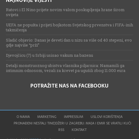
Ratovi i El Nino prijete novim valom poskupljenja hrane širom
svijeta
UEFA ne popušta i prijeti bojkotom Svjetskog prvenstva i FIFA-inih
takmičenja
Sladić objavio: Danas je deveti dan u nizu sa više od 40 stepeni, evo
gdje najviše “prži”
Djevojčicu (7) u Srbiji usisao vakum na bazenu
Detalji monstruoznog ubistva vlasnika piljarnica: Namamili ga
intimnim odnosom, vezali za krevet pa ugušili zbog 11.000 eura
POTRAŽITE NAS NA FACEBOOKU
O NAMA
MARKETING
IMPRESSUM
USLOVI KORIŠTENJA
PRONAĐENI NESTALI TINEJDŽERI U ZAGREBU: MAJA I EMIR SE VRATILI KUĆI
RSS
KONTAKT