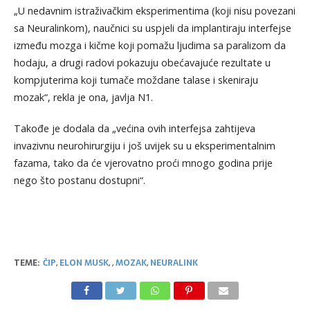
„U nedavnim istraživačkim eksperimentima (koji nisu povezani
sa Neuralinkom), naučnici su uspjeli da implantiraju interfejse
između mozga i kičme koji pomažu ljudima sa paralizom da
hodaju, a drugi radovi pokazuju obećavajuće rezultate u
kompjuterima koji tumače moždane talase i skeniraju
mozak“, rekla je ona, javlja N1.
Takođe je dodala da „većina ovih interfejsa zahtijeva
invazivnu neurohirurgiju i još uvijek su u eksperimentalnim
fazama, tako da će vjerovatno proći mnogo godina prije
nego što postanu dostupni“.
TEME:
ČIP
,
ELON MUSK
,
,
MOZAK
,
NEURALINK