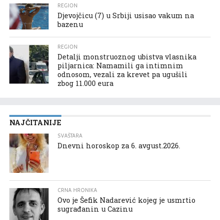
REGION
Djevojčicu (7) u Srbiji usisao vakum na
bazenu
REGION
Detalji monstruoznog ubistva vlasnika
piljarnica: Namamili ga intimnim
odnosom, vezali za krevet pa ugušili
zbog 11.000 eura
NAJČITANIJE
SVAŠTARA
Dnevni horoskop za 6. avgust.2026.
CRNA HRONIKA
Ovo je Šefik Nadarević kojeg je usmrtio
sugrađanin u Cazinu