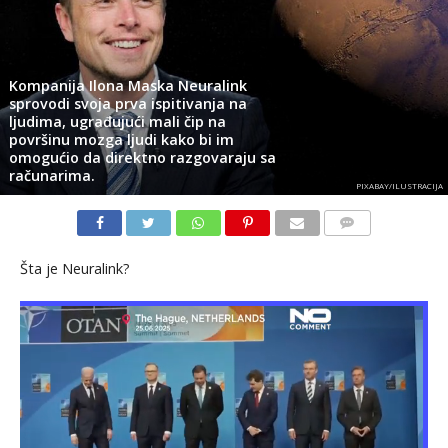
Kompanija Ilona Maska Neuralink
sprovodi svoja prva ispitivanja na
ljudima, ugrađujući mali čip na
površinu mozga ljudi kako bi im
omogućio da direktno razgovaraju sa
računarima.
PIXABAY/ILUSTRACIJA
KOMENTARI
Šta je Neuralink?