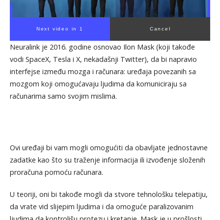
Next video in 1
Cancel
Neuralink je 2016. godine osnovao Ilon Mask (koji takođe
vodi SpaceX, Tesla i X, nekadašnji Twitter), da bi napravio
interfejse između mozga i računara: uređaja povezanih sa
mozgom koji omogućavaju ljudima da komuniciraju sa
računarima samo svojim mislima.
Ovi uređaji bi vam mogli omogućiti da obavljate jednostavne
zadatke kao što su traženje informacija ili izvođenje složenih
proračuna pomoću računara.
U teoriji, oni bi takođe mogli da stvore tehnološku telepatiju,
da vrate vid slijepim ljudima i da omoguće paralizovanim
ljudima da kontrolišu protezu i kretanje. Mask je u prošlosti