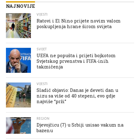
NAJNOVIJE
VIJESTI
Ratovi i El Nino prijete novim valom
poskupljenja hrane širom svijeta
SVIJET
UEFA ne popušta i prijeti bojkotom
Svjetskog prvenstva i FIFA-inih
takmičenja
VIJESTI
Sladić objavio: Danas je deveti dan u
nizu sa više od 40 stepeni, evo gdje
najviše “prži”
REGION
Djevojčicu (7) u Srbiji usisao vakum na
bazenu