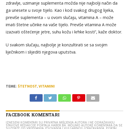
zdravlje, uzimanje suplementa možda nije najbolji način da
ga unesete u svoje tijelo. Kao i kod svakog drugog lijeka,
previše suplementa – u ovom slučaju, vitamina A – može
imati štetne učinke na vaše tijelo. Previše vitamina A može
izazvati oštećenje jetre, suhu kožu i krhke kosti”, kaže doktor.
U svakom slučaju, najbolje je konzultirati se sa svojim
liječnikom i slijediti njegova uputstva.
TEME:
ŠTETNOST
,
VITAMINI
FACEBOOK KOMENTARI
IZNESENI KOMENTARI SU PRIVATNA MIŠLJENJA AUTORA I NE ODRAŽAVAJU
STAVOVE REDAKCIJE PORTALA HABER.BA. MOLIMO AUTORE KOMENTARA DA SE
SUZDRŽE OD VRIJEĐANJA, PSOVANJA I VULGARNOG IZRAŽAVANJA. PORTAL