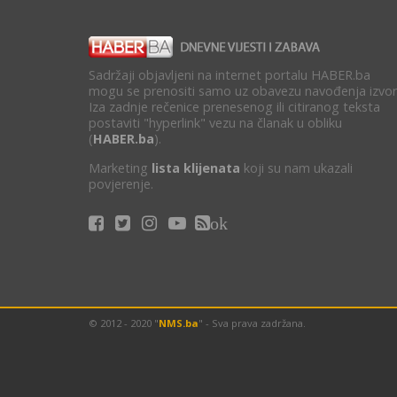
Sadržaji objavljeni na internet portalu HABER.ba
mogu se prenositi samo uz obavezu navođenja izvor
Iza zadnje rečenice prenesenog ili citiranog teksta
postaviti "hyperlink" vezu na članak u obliku
(
HABER.ba
).
Marketing
lista klijenata
koji su nam ukazali
povjerenje.
ok
© 2012 - 2020 "
NMS.ba
" - Sva prava zadržana.