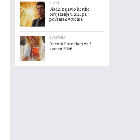
VIJESTI
Sladić najavio kratko
osvježenje u BiH pa
povratak vrućina
SVAŠTARA
Dnevni horoskop za 5.
avgust 2026