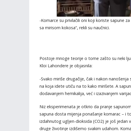
-Komarce su privlačili oni koji koriste sapune za
sa mirisom kokosa“, rekli su naučnici.
Postoje mnoge teorije o tome zašto su neki lju
Kloi Lahondere je objasnila:
-Svako miriše drugačije, čak i nakon nanošenja sa
na koja idete utiču na to kako mirišete. A sapu
dodavanjem hemikalija, već i izazivanjem varijac
Niz eksperimenata je otkrio da pranje sapunom u
sapuna dosta mijenja ponašanje komarac – i to 
izdahnutog ugljen-dioksida (CO2) je još jedan 
druge životinje izdišemo svakim udahom. Komarc