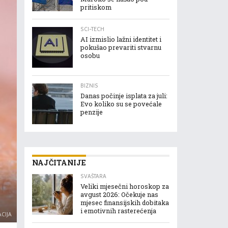
pritiskom
SCI-TECH
AI izmislio lažni identitet i
pokušao prevariti stvarnu
osobu
BIZNIS
Danas počinje isplata za juli:
Evo koliko su se povećale
penzije
NAJČITANIJE
SVAŠTARA
Veliki mjesečni horoskop za
avgust 2026: Očekuje nas
mjesec finansijskih dobitaka
i emotivnih rasterećenja
CIJA