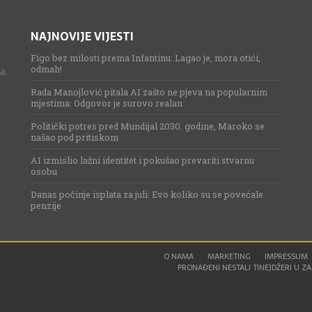
NAJNOVIJE VIJESTI
Figo bez milosti prema Infantinu: Lagao je, mora otići,
odmah!
a.
Rada Manojlović pitala AI zašto ne pjeva na popularnim
mjestima: Odgovor je surovo realan
Politički potres pred Mundijal 2030. godine, Maroko se
našao pod pritiskom
AI izmislio lažni identitet i pokušao prevariti stvarnu
osobu
Danas počinje isplata za juli: Evo koliko su se povećale
penzije
O NAMA
MARKETING
IMPRESSUM
PRONAĐENI NESTALI TINEJDŽERI U ZAG