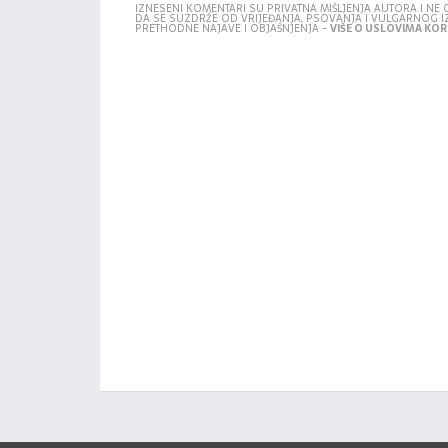
IZNESENI KOMENTARI SU PRIVATNA MIŠLJENJA AUTORA I N
DA SE SUZDRŽE OD VRIJEĐANJA, PSOVANJA I VULGARNOG 
PRETHODNE NAJAVE I OBJAŠNJENJA -
VIŠE O USLOVIMA KORI