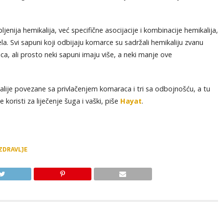
enija hemikalija, već specifične asocijacije i kombinacije hemikalija,
jela. Svi sapuni koji odbijaju komarce su sadržali hemikaliju zvanu
a, ali prosto neki sapuni imaju više, a neki manje ove
mikalije povezane sa privlačenjem komaraca i tri sa odbojnošću, a tu
 koristi za liječenje šuga i vaški, piše
Hayat
.
ZDRAVLJE