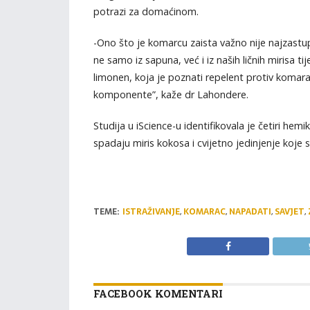
potrazi za domaćinom.
-Ono što je komarcu zaista važno nije najzastuplj
ne samo iz sapuna, već i iz naših ličnih mirisa ti
limonen, koja je poznati repelent protiv komarac
komponente”, kaže dr Lahondere.
Studija u iScience-u identifikovala je četiri he
spadaju miris kokosa i cvijetno jedinjenje koje se
TEME:
ISTRAŽIVANJE
,
KOMARAC
,
NAPADATI
,
SAVJET
,
FACEBOOK KOMENTARI