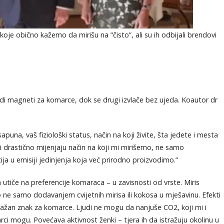
 koje obično kažemo da mirišu na “čisto”, ali su ih odbijali brendovi
di magneti za komarce, dok se drugi izvlače bez ujeda. Koautor dr
puna, vaš fiziološki status, način na koji živite, šta jedete i mesta
ni drastično mijenjaju način na koji mi mirišemo, ne samo
ija u emisiji jedinjenja koja već prirodno proizvodimo.“
tiče na preferencije komaraca – u zavisnosti od vrste. Miris
ne samo dodavanjem cvijetnih mirisa ili kokosa u mješavinu. Efekti
važan znak za komarce. Ljudi ne mogu da nanjuše CO2, koji mi i
i mogu. Povećava aktivnost ženki – tjera ih da istražuju okolinu u