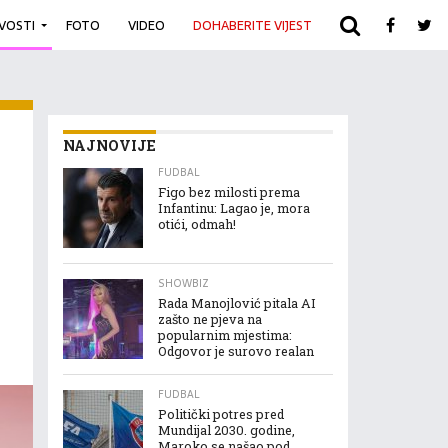
IVOSTI
FOTO
VIDEO
DOHABERITE VIJEST
ARHIVA
NAJNOVIJE
FUDBAL
Figo bez milosti prema
Infantinu: Lagao je, mora
otići, odmah!
SHOWBIZ
Rada Manojlović pitala AI
zašto ne pjeva na
popularnim mjestima:
Odgovor je surovo realan
FUDBAL
Politički potres pred
Mundijal 2030. godine,
Maroko se našao pod