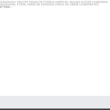
E ODRAŽAVAJU STAVOVE REDAKCIJE PORTALA HABER.BA. MOLIMO AUTORE KOMENTARA
IZRAŽAVANJA. PORTAL HABER.BA ZADRŽAVA PRAVO DA OBRIŠE KOMENTAR BEZ
ŠTENJA...