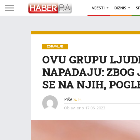
VIJESTI
BIZNIS
S
ZDRAVLJE
OVU GRUPU LJUD
NAPADAJU: ZBOG
SE NA NJIH, POGL
Piše
S. H.
Objavljeno
17.06. 2023.