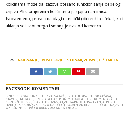
količinama može da izazove otežano funkcionisanje debelog
crijeva. Ali u umjerenim količinama je sjajna namirnica.
Istovremeno, proso ima blagi diuretički (diuretički) efekat, koji
uklanja soli iz bubrega i smanjuje rizik od kamenca.
TEME:
NADIMANJE
,
PROSO
,
SAVJET
,
STOMAK
,
ZDRAVLJE
,
ŽITARICA
FACEBOOK KOMENTARI
IZNESENI KOMENTARI SU PRIVATNA MIŠLJENJA AUTORA I NE ODRAŽAVAJU
STAVOVE REDAKCIJE PORTALA HABER.BA. MOLIMO AUTORE KOMENTARA DA SE
SUZDRŽE OD VRIJEĐANJA, PSOVANJA I VULGARNOG IZRAŽAVANJA. PORTAL
HABER.BA ZADRŽAVA PRAVO DA OBRIŠE KOMENTAR BEZ PRETHODNE NAJAVE I
OBJAŠNJENJA -
VIŠE O USLOVIMA KORIŠTENJA...