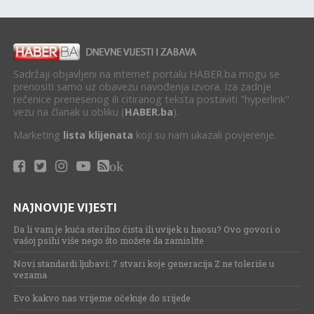
Sadržaji objavljeni na internet portalu HABER.ba mogu se
prenositi samo uz obavezu navođenja izvora. Iza zadnje
rečenice prenesenog ili citiranog teksta postaviti "hyperlink"
vezu na članak u obliku (
HABER.ba
).
Marketing
lista klijenata
koji su nam ukazali povjerenje.
ok
NAJNOVIJE VIJESTI
Da li vam je kuća sterilno čista ili uvijek u haosu? Ovo govori o
vašoj psihi više nego što možete da zamislite
Novi standardi ljubavi: 7 stvari koje generacija Z ne toleriše u
vezama
Evo kakvo nas vrijeme očekuje do srijede