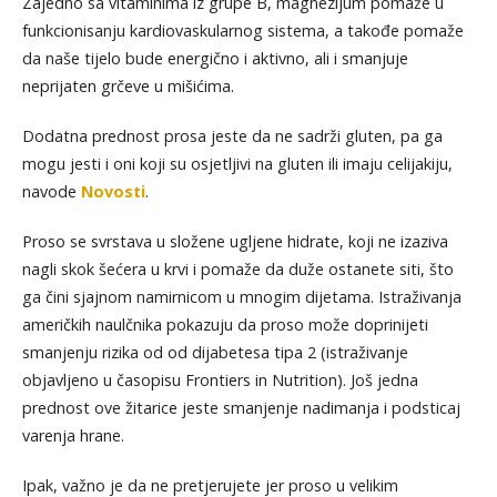
Zajedno sa vitaminima iz grupe B, magnezijum pomaže u
funkcionisanju kardiovaskularnog sistema, a takođe pomaže
da naše tijelo bude energično i aktivno, ali i smanjuje
neprijaten grčeve u mišićima.
Dodatna prednost prosa jeste da ne sadrži gluten, pa ga
mogu jesti i oni koji su osjetljivi na gluten ili imaju celijakiju,
navode
Novosti
.
Proso se svrstava u složene ugljene hidrate, koji ne izaziva
nagli skok šećera u krvi i pomaže da duže ostanete siti, što
ga čini sjajnom namirnicom u mnogim dijetama. Istraživanja
američkih naulčnika pokazuju da proso može doprinijeti
smanjenju rizika od od dijabetesa tipa 2 (istraživanje
objavljeno u časopisu Frontiers in Nutrition). Još jedna
prednost ove žitarice jeste smanjenje nadimanja i podsticaj
varenja hrane.
Ipak, važno je da ne pretjerujete jer proso u velikim