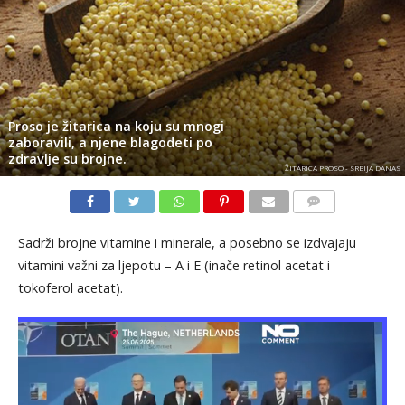
Proso je žitarica na koju su mnogi
zaboravili, a njene blagodeti po
zdravlje su brojne.
ŽITARICA PROSO - SRBIJA DANAS
KOMENTARI
Sadrži brojne vitamine i minerale, a posebno se izdvajaju
vitamini važni za ljepotu – A i E (inače retinol acetat i
tokoferol acetat).