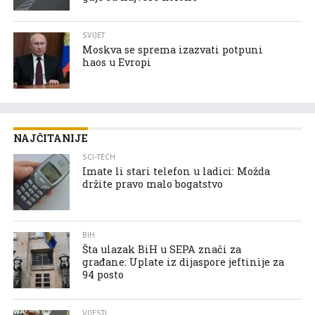
SVIJET
Moskva se sprema izazvati potpuni
haos u Evropi
NAJČITANIJE
SCI-TECH
Imate li stari telefon u ladici: Možda
držite pravo malo bogatstvo
BIH
Šta ulazak BiH u SEPA znači za
građane: Uplate iz dijaspore jeftinije za
94 posto
VIJESTI