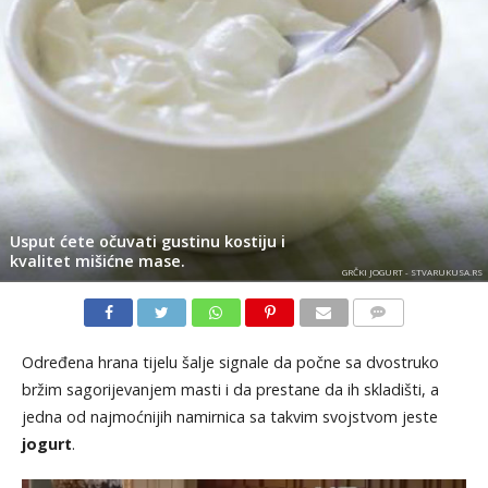
Usput ćete očuvati gustinu kostiju i
kvalitet mišićne mase.
GRČKI JOGURT - STVARUKUSA.RS
KOMENTARI
Određena hrana tijelu šalje signale da počne sa dvostruko
bržim sagorijevanjem masti i da prestane da ih skladišti, a
jedna od najmoćnijih namirnica sa takvim svojstvom jeste
jogurt
.