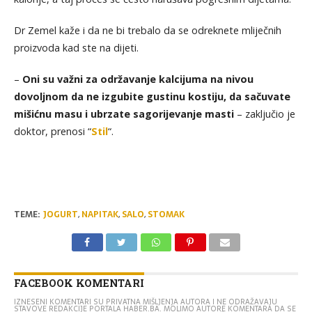
Dr Zemel kaže i da ne bi trebalo da se odreknete mliječnih
proizvoda kad ste na dijeti.
–
Oni su važni za održavanje kalcijuma na nivou
dovoljnom da ne izgubite gustinu kostiju, da sačuvate
mišićnu masu i ubrzate sagorijevanje masti
– zaključio je
doktor, prenosi “
Stil
“.
TEME:
JOGURT
,
NAPITAK
,
SALO
,
STOMAK
FACEBOOK KOMENTARI
IZNESENI KOMENTARI SU PRIVATNA MIŠLJENJA AUTORA I NE ODRAŽAVAJU
STAVOVE REDAKCIJE PORTALA HABER.BA. MOLIMO AUTORE KOMENTARA DA SE