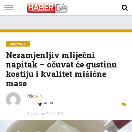
VIJESTI
BIZNIS
SPORT
SHOWBIZ
LIFESTYLE
SCI-
AUTO
ZANIMLJIVOSTI
FOTO
VIDEO
TV
VREMENSKA
STANJE NA
KURSNA
O
MARKETING
IMPRESSUM
KONTAKT
TECH
PROGRAM
PROGNOZA
PUTEVIMA
LISTA
NAMA
ZDRAVLJE
Nezamjenljiv mliječni
napitak – očuvat će gustinu
kostiju i kvalitet mišićne
mase
Piše
A. V.
140.2K
Objavljeno
24.09. 2024.