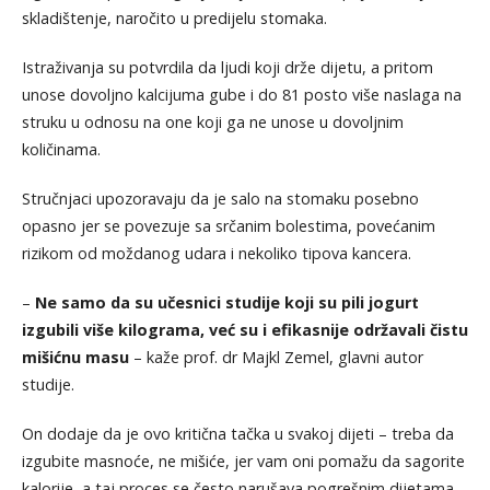
skladištenje, naročito u predijelu stomaka.
Istraživanja su potvrdila da ljudi koji drže dijetu, a pritom
unose dovoljno kalcijuma gube i do 81 posto više naslaga na
struku u odnosu na one koji ga ne unose u dovoljnim
količinama.
Stručnjaci upozoravaju da je salo na stomaku posebno
opasno jer se povezuje sa srčanim bolestima, povećanim
rizikom od moždanog udara i nekoliko tipova kancera.
–
Ne samo da su učesnici studije koji su pili jogurt
izgubili više kilograma, već su i efikasnije održavali čistu
mišićnu masu
– kaže prof. dr Majkl Zemel, glavni autor
studije.
On dodaje da je ovo kritična tačka u svakoj dijeti – treba da
izgubite masnoće, ne mišiće, jer vam oni pomažu da sagorite
kalorije, a taj proces se često narušava pogrešnim dijetama.