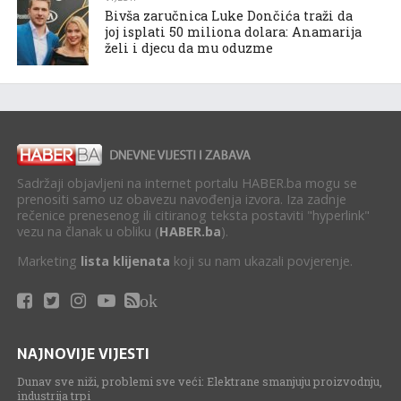
Bivša zaručnica Luke Dončića traži da
joj isplati 50 miliona dolara: Anamarija
želi i djecu da mu oduzme
Sadržaji objavljeni na internet portalu HABER.ba mogu se
prenositi samo uz obavezu navođenja izvora. Iza zadnje
rečenice prenesenog ili citiranog teksta postaviti "hyperlink"
vezu na članak u obliku (
HABER.ba
).
Marketing
lista klijenata
koji su nam ukazali povjerenje.
ok
NAJNOVIJE VIJESTI
Dunav sve niži, problemi sve veći: Elektrane smanjuju proizvodnju,
industrija trpi