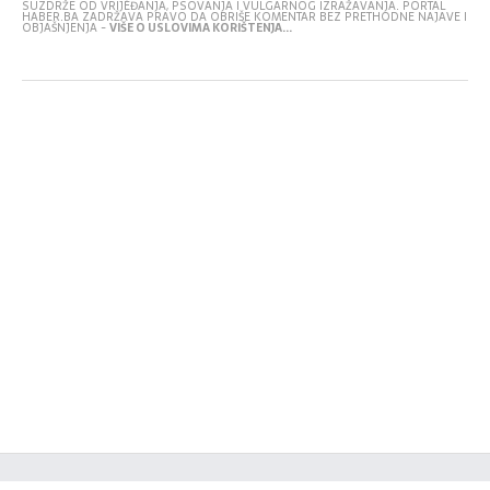
SUZDRŽE OD VRIJEĐANJA, PSOVANJA I VULGARNOG IZRAŽAVANJA. PORTAL
HABER.BA ZADRŽAVA PRAVO DA OBRIŠE KOMENTAR BEZ PRETHODNE NAJAVE I
OBJAŠNJENJA -
VIŠE O USLOVIMA KORIŠTENJA...