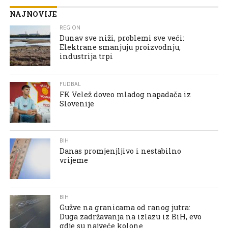
NAJNOVIJE
REGION
Dunav sve niži, problemi sve veći:
Elektrane smanjuju proizvodnju,
industrija trpi
FUDBAL
FK Velež doveo mladog napadača iz
Slovenije
BIH
Danas promjenjljivo i nestabilno
vrijeme
BIH
Gužve na granicama od ranog jutra:
Duga zadržavanja na izlazu iz BiH, evo
gdje su najveće kolone