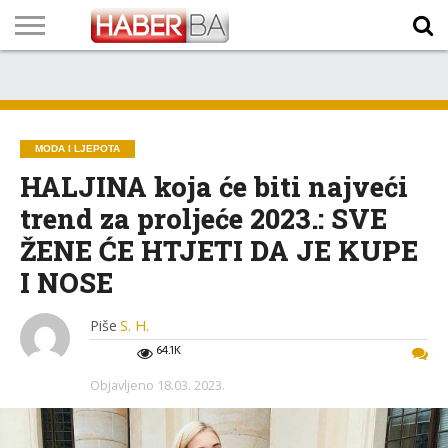
VIJESTI
BIZNIS
SPORT
SHOWBIZ
LIFESTYLE
SCI-
AUTO
ZANIMLJIVOSTI
FOTO
VIDEO
TV
VREMENSKA
STANJE NA
KURSNA
O
MARKETING
IMPRESSUM
KONTAKT
TECH
PROGRAM
PROGNOZA
PUTEVIMA
LISTA
NAMA
MODA I LJEPOTA
HALJINA koja će biti najveći
trend za proljeće 2023.: SVE
ŽENE ĆE HTJETI DA JE KUPE
I NOSE
Piše
S. H.
64.1K
Objavljeno
18.03. 2023.