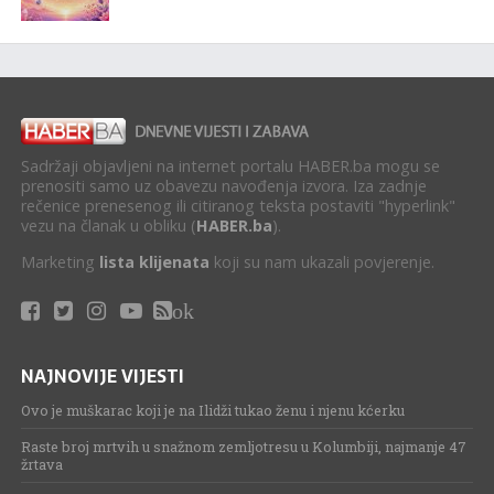
Sadržaji objavljeni na internet portalu HABER.ba mogu se
prenositi samo uz obavezu navođenja izvora. Iza zadnje
rečenice prenesenog ili citiranog teksta postaviti "hyperlink"
vezu na članak u obliku (
HABER.ba
).
Marketing
lista klijenata
koji su nam ukazali povjerenje.
ok
NAJNOVIJE VIJESTI
Ovo je muškarac koji je na Ilidži tukao ženu i njenu kćerku
Raste broj mrtvih u snažnom zemljotresu u Kolumbiji, najmanje 47
žrtava