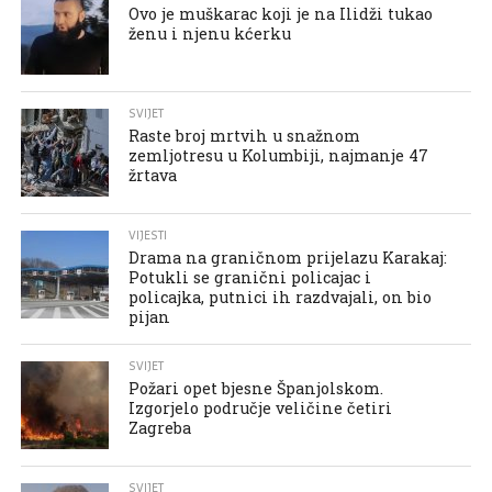
Ovo je muškarac koji je na Ilidži tukao
ženu i njenu kćerku
SVIJET
Raste broj mrtvih u snažnom
zemljotresu u Kolumbiji, najmanje 47
žrtava
VIJESTI
Drama na graničnom prijelazu Karakaj:
Potukli se granični policajac i
policajka, putnici ih razdvajali, on bio
pijan
SVIJET
Požari opet bjesne Španjolskom.
Izgorjelo područje veličine četiri
Zagreba
SVIJET