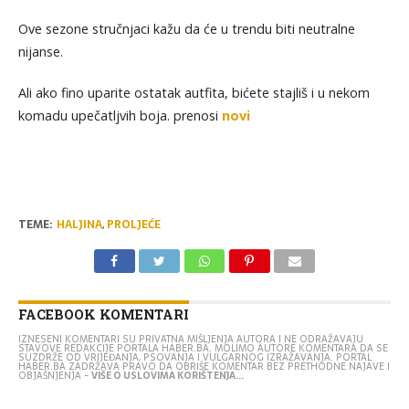
Ove sezone stručnjaci kažu da će u trendu biti neutralne
nijanse.
Ali ako fino uparite ostatak autfita, bićete stajliš i u nekom
komadu upečatljvih boja. prenosi
novi
TEME:
HALJINA
,
PROLJEĆE
FACEBOOK KOMENTARI
IZNESENI KOMENTARI SU PRIVATNA MIŠLJENJA AUTORA I NE ODRAŽAVAJU
STAVOVE REDAKCIJE PORTALA HABER.BA. MOLIMO AUTORE KOMENTARA DA SE
SUZDRŽE OD VRIJEĐANJA, PSOVANJA I VULGARNOG IZRAŽAVANJA. PORTAL
HABER.BA ZADRŽAVA PRAVO DA OBRIŠE KOMENTAR BEZ PRETHODNE NAJAVE I
OBJAŠNJENJA -
VIŠE O USLOVIMA KORIŠTENJA...