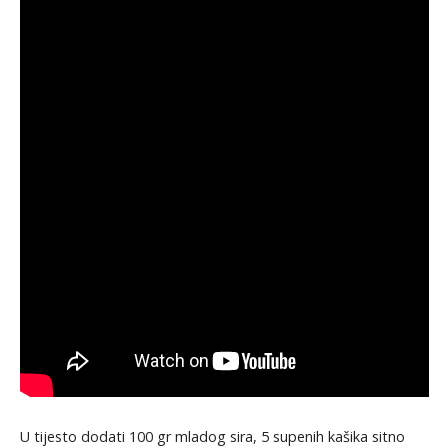
U tijesto dodati 100 gr mladog sira, 5 supenih kašika sitno