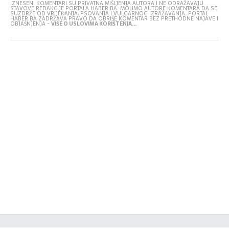
IZNESENI KOMENTARI SU PRIVATNA MIŠLJENJA AUTORA I NE ODRAŽAVAJU
STAVOVE REDAKCIJE PORTALA HABER.BA. MOLIMO AUTORE KOMENTARA DA SE
SUZDRŽE OD VRIJEĐANJA, PSOVANJA I VULGARNOG IZRAŽAVANJA. PORTAL
HABER.BA ZADRŽAVA PRAVO DA OBRIŠE KOMENTAR BEZ PRETHODNE NAJAVE I
OBJAŠNJENJA -
VIŠE O USLOVIMA KORIŠTENJA...