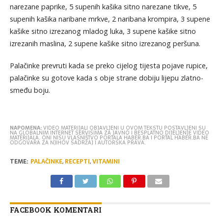
narezane paprike, 5 supenih kašika sitno narezane tikve, 5
supenih kašika naribane mrkve, 2 naribana krompira, 3 supene
kašike sitno izrezanog mladog luka, 3 supene kašike sitno
izrezanih maslina, 2 supene kašike sitno izrezanog peršuna.
Palačinke prevruti kada se preko cijelog tijesta pojave rupice,
palačinke su gotove kada s obje strane dobiju lijepu zlatno-
smeđu boju.
NAPOMENA:
VIDEO MATERIJALI OBJAVLJENI U OVOM TEKSTU POSTAVLJENI SU
NA GLOBALNIM INTERNET SERVISIMA ZA JAVNO I BESPLATNO DIJELJENJE VIDEO
MATERIJALA. ONI NISU VLASNIŠTVO PORTALA HABER.BA I PORTAL HABER.BA NE
ODGOVARA ZA NJIHOV SADRŽAJ I AUTORSKA PRAVA.
TEME:
PALAČINKE
,
RECEPTI
,
VITAMINI
FACEBOOK KOMENTARI