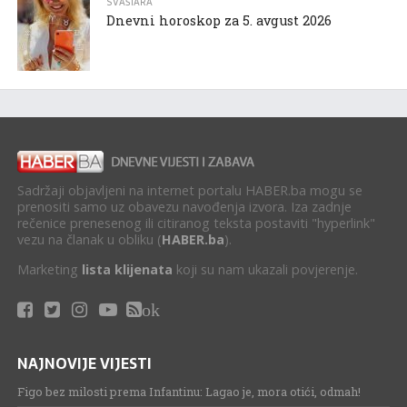
SVAŠTARA
Dnevni horoskop za 5. avgust 2026
Sadržaji objavljeni na internet portalu HABER.ba mogu se
prenositi samo uz obavezu navođenja izvora. Iza zadnje
rečenice prenesenog ili citiranog teksta postaviti "hyperlink"
vezu na članak u obliku (
HABER.ba
).
Marketing
lista klijenata
koji su nam ukazali povjerenje.
ok
NAJNOVIJE VIJESTI
Figo bez milosti prema Infantinu: Lagao je, mora otići, odmah!