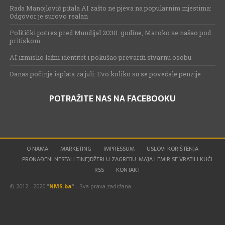
Rada Manojlović pitala AI zašto ne pjeva na popularnim mjestima:
Odgovor je surovo realan
Politički potres pred Mundijal 2030. godine, Maroko se našao pod
pritiskom
AI izmislio lažni identitet i pokušao prevariti stvarnu osobu
Danas počinje isplata za juli: Evo koliko su se povećale penzije
POTRAŽITE NAS NA FACEBOOKU
O NAMA
MARKETING
IMPRESSUM
USLOVI KORIŠTENJA
PRONAĐENI NESTALI TINEJDŽERI U ZAGREBU: MAJA I EMIR SE VRATILI KUĆI
RSS
KONTAKT
© 2012 - 2020 "
NMS.ba
" - Sva prava zadržana.