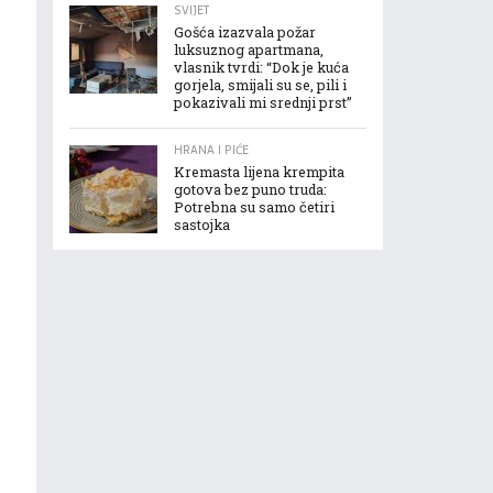
SVIJET
Gošća izazvala požar
luksuznog apartmana,
vlasnik tvrdi: “Dok je kuća
gorjela, smijali su se, pili i
pokazivali mi srednji prst”
HRANA I PIĆE
Kremasta lijena krempita
gotova bez puno truda:
Potrebna su samo četiri
sastojka