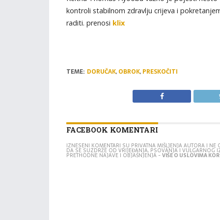
kontroli stabilnom zdravlju crijeva i pokreta
raditi. prenosi
klix
TEME:
DORUČAK
,
OBROK
,
PRESKOČITI
FACEBOOK KOMENTARI
IZNESENI KOMENTARI SU PRIVATNA MIŠLJENJA AUTORA I N
DA SE SUZDRŽE OD VRIJEĐANJA, PSOVANJA I VULGARNOG 
PRETHODNE NAJAVE I OBJAŠNJENJA -
VIŠE O USLOVIMA KORI