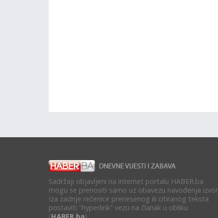
Sadržaji objavljeni na internet portalu HABER.ba
mogu se prenositi samo uz obavezu navođenja izvor
Iza zadnje rečenice prenesenog ili citiranog teksta
postaviti "hyperlink" vezu na članak u obliku
(
HABER.ba
).