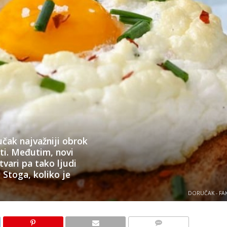
učak najvažniji obrok
ati. Međutim, novi
vari pa tako ljudi
Stoga, koliko je
DORUČAK - FA