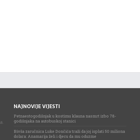
NAJNOVIJE VIJESTI
Petnaestogodišnjak u kostimu klauna nasmrt izbo 78-
godišnjaka na autobuskoj stanici
a.
Bivša zaručnica Luke Dončića traži da joj isplati 50 miliona
dolara: Anamarija želi i djecu da mu oduzme