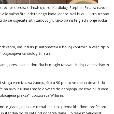
odreći se obroka odmah ujutro. Kardiolog Stephen Sinatra navodi
 više važno šta jedete nego kada jedete. Vaš bi cilj ujutro trebao
 da se osjećate siti i zadovoljni, tako da niste gladni prije ručka.
deksom, vaš inzulin je automatski u boljoj kontrolir, a vaše tijelo
, objašnjava kardiolog Sinatra.
lliams, preskakanje doručka bi moglo izazvati žudnju za nezdravim
 i stoga vam izaziva žudnju, što u 90 posto vremena dovodi do
 na nivo inzulina i može dovesti do debljanja, postavljajući vam
običajena praksa”, upozorava Williams.
iste gladni, ne biste trebali jesti, ali prema kliničkom profesoru
 unutar dva do tri sata od početka dana. To daje mogućnost