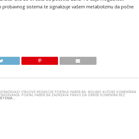
njem probavnog sistema te signalizuje vašem metabolizmu da počne
E ODRAŽAVAJU STAVOVE REDAKCIJE PORTALA HABER.BA. MOLIMO AUTORE KOMENTARA
IZRAŽAVANJA. PORTAL HABER.BA ZADRŽAVA PRAVO DA OBRIŠE KOMENTAR BEZ
ŠTENJA...