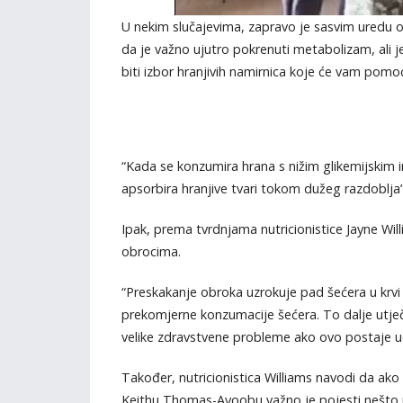
U nekim slučajevima, zapravo je sasvim uredu 
da je važno ujutro pokrenuti metabolizam, ali je
biti izbor hranjivih namirnica koje će vam pomoći
“Kada se konzumira hrana s nižim glikemijskim in
apsorbira hranjive tvari tokom dužeg razdoblja”
Ipak, prema tvrdnjama nutricionistice Jayne Wi
obrocima.
“Preskakanje obroka uzrokuje pad šećera u krvi
prekomjerne konzumacije šećera. To dalje utječe
velike zdravstvene probleme ako ovo postaje u
Također, nutricionistica Williams navodi da ako n
Keithu Thomas-Ayoobu važno je pojesti nešto​