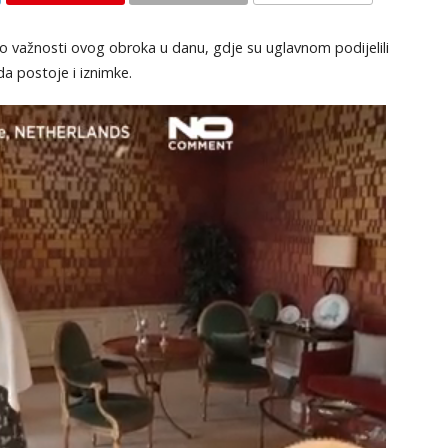
KOMENTARI
e o važnosti ovog obroka u danu, gdje su uglavnom podijelili
 da postoje i iznimke.