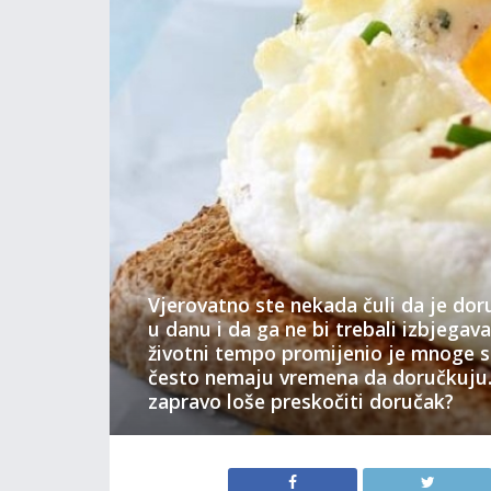
Vjerovatno ste nekada čuli da je dor
u danu i da ga ne bi trebali izbjegav
životni tempo promijenio je mnoge st
često nemaju vremena da doručkuju. 
zapravo loše preskočiti doručak?