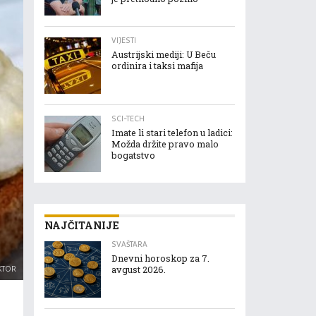
VIJESTI
Austrijski mediji: U Beču
ordinira i taksi mafija
SCI-TECH
Imate li stari telefon u ladici:
Možda držite pravo malo
bogatstvo
NAJČITANIJE
SVAŠTARA
Dnevni horoskop za 7.
KTOR
avgust 2026.