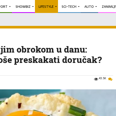
PORT
SHOWBIZ
LIFESTYLE
SCI-TECH
AUTO
ZANIMLJ
ijim obrokom u danu:
loše preskakati doručak?
43.5K