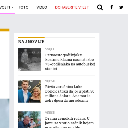
IVOSTI
FOTO
VIDEO
DOHABERITE VIJEST
ARHIVA
NAJNOVIJE
SVIJET
Petnaestogodišnjak u
kostimu klauna nasmrt izbo
78-godišnjaka na autobuskoj
stanici
VIJESTI
Bivša zaručnica Luke
Dončića traži da joj isplati 50
miliona dolara: Anamarija
želi i djecu da mu oduzme
VIJESTI
Drama zeničkih rudara: U
jamu se vratio radnik kojem
je prethodno pozlilo