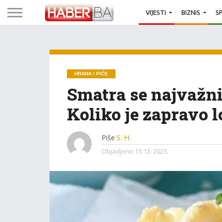
VIJESTI
BIZNIS
S
HRANA I PIĆE
Smatra se najvažn
Koliko je zapravo 
Piše
S. H.
Objavljeno
13.12. 2023.