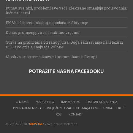
Dunav sve niži, problemi sve veći: Elektrane smanjuju proizvodnju,
industrija trpi
FK Velež doveo mladog napadača iz Slovenije
Danas promjenjljivo i nestabilno vrijeme
Gužve na granicama od ranog jutra: Duga zadržavanja na izlazu iz
BiH, evo gdje su najveće kolone
Moskva se sprema izazvati potpuni haos u Evropi
POTRAŽITE NAS NA FACEBOOKU
O NAMA
MARKETING
IMPRESSUM
USLOVI KORIŠTENJA
PRONAĐENI NESTALI TINEJDŽERI U ZAGREBU: MAJA I EMIR SE VRATILI KUĆI
RSS
KONTAKT
© 2012 - 2020 "
NMS.ba
" - Sva prava zadržana.