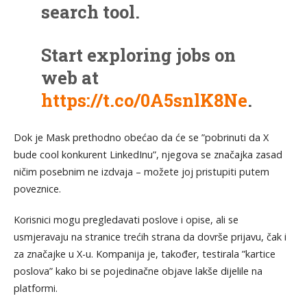
search tool.
Start exploring jobs on
web at
https://t.co/0A5snlK8Ne
.
pic.twitter.com/4KS0016M5N
Dok je Mask prethodno obećao da će se ”pobrinuti da X
bude cool konkurent LinkedInu”, njegova se značajka zasad
— Hiring (@XHiring)
ničim posebnim ne izdvaja – možete joj pristupiti putem
November 16, 2023
poveznice.
Korisnici mogu pregledavati poslove i opise, ali se
usmjeravaju na stranice trećih strana da dovrše prijavu, čak i
za značajke u X-u. Kompanija je, također, testirala ”kartice
poslova” kako bi se pojedinačne objave lakše dijelile na
platformi.