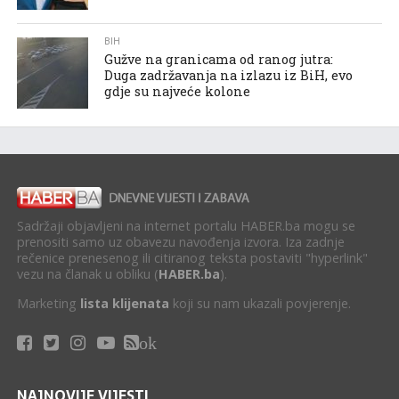
BIH
Gužve na granicama od ranog jutra:
Duga zadržavanja na izlazu iz BiH, evo
gdje su najveće kolone
Sadržaji objavljeni na internet portalu HABER.ba mogu se
prenositi samo uz obavezu navođenja izvora. Iza zadnje
rečenice prenesenog ili citiranog teksta postaviti "hyperlink"
vezu na članak u obliku (
HABER.ba
).
Marketing
lista klijenata
koji su nam ukazali povjerenje.
ok
NAJNOVIJE VIJESTI