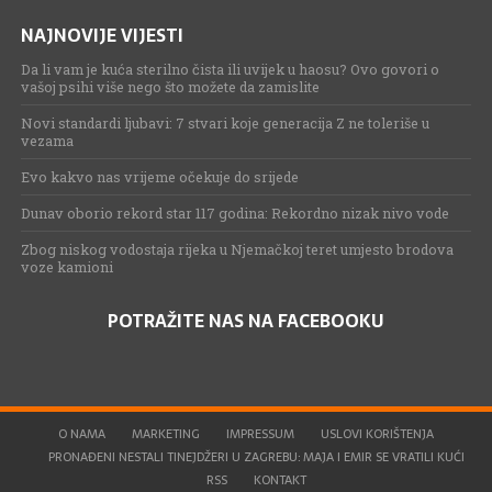
NAJNOVIJE VIJESTI
Da li vam je kuća sterilno čista ili uvijek u haosu? Ovo govori o
vašoj psihi više nego što možete da zamislite
Novi standardi ljubavi: 7 stvari koje generacija Z ne toleriše u
vezama
Evo kakvo nas vrijeme očekuje do srijede
Dunav oborio rekord star 117 godina: Rekordno nizak nivo vode
Zbog niskog vodostaja rijeka u Njemačkoj teret umjesto brodova
voze kamioni
POTRAŽITE NAS NA FACEBOOKU
O NAMA
MARKETING
IMPRESSUM
USLOVI KORIŠTENJA
PRONAĐENI NESTALI TINEJDŽERI U ZAGREBU: MAJA I EMIR SE VRATILI KUĆI
RSS
KONTAKT