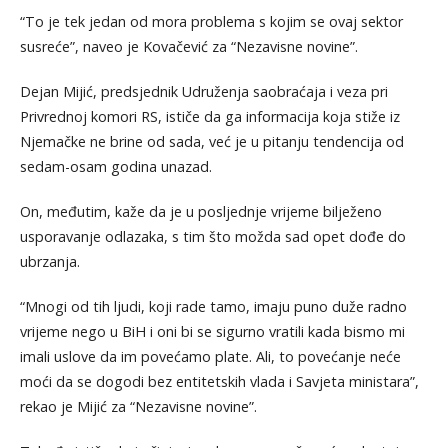
“To je tek jedan od mora problema s kojim se ovaj sektor
susreće”, naveo je Kovačević za “Nezavisne novine”.
Dejan Mijić, predsjednik Udruženja saobraćaja i veza pri
Privrednoj komori RS, ističe da ga informacija koja stiže iz
Njemačke ne brine od sada, već je u pitanju tendencija od
sedam-osam godina unazad.
On, međutim, kaže da je u posljednje vrijeme bilježeno
usporavanje odlazaka, s tim što možda sad opet dođe do
ubrzanja.
“Mnogi od tih ljudi, koji rade tamo, imaju puno duže radno
vrijeme nego u BiH i oni bi se sigurno vratili kada bismo mi
imali uslove da im povećamo plate. Ali, to povećanje neće
moći da se dogodi bez entitetskih vlada i Savjeta ministara”,
rekao je Mijić za “Nezavisne novine”.