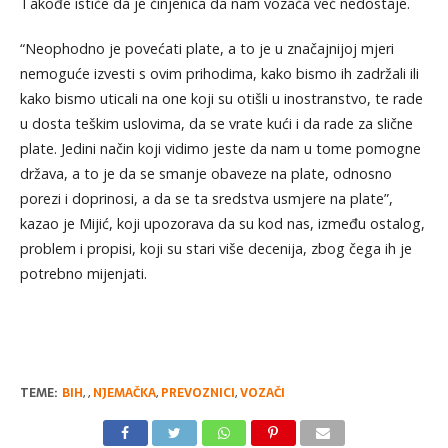
Takođe ističe da je činjenica da nam vozača već nedostaje.
“Neophodno je povećati plate, a to je u značajnijoj mjeri
nemoguće izvesti s ovim prihodima, kako bismo ih zadržali ili
kako bismo uticali na one koji su otišli u inostranstvo, te rade
u dosta teškim uslovima, da se vrate kući i da rade za slične
plate. Jedini način koji vidimo jeste da nam u tome pomogne
država, a to je da se smanje obaveze na plate, odnosno
porezi i doprinosi, a da se ta sredstva usmjere na plate”,
kazao je Mijić, koji upozorava da su kod nas, između ostalog,
problem i propisi, koji su stari više decenija, zbog čega ih je
potrebno mijenjati.
TEME:
BIH
,
,
NJEMAČKA
,
PREVOZNICI
,
VOZAČI