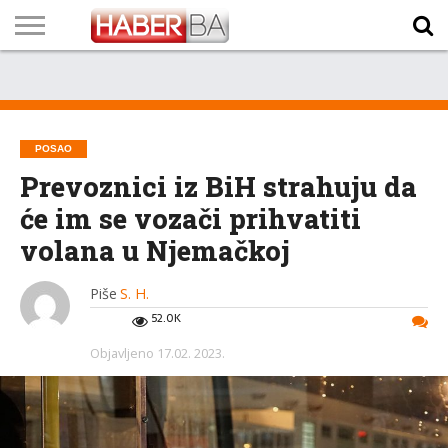
VIJESTI
BIZNIS
SPORT
SHOWBIZ
LIFESTYLE
SCI-
AUTO
ZANIMLJIVOSTI
FOTO
VIDEO
TV
VREMENSKA
STANJE NA
KURSNA
O
MARKETING
IMPRESSUM
KONTAKT
TECH
PROGRAM
PROGNOZA
PUTEVIMA
LISTA
NAMA
POSAO
Prevoznici iz BiH strahuju da
će im se vozači prihvatiti
volana u Njemačkoj
Piše
S. H.
52.0K
Objavljeno
17.02. 2023.