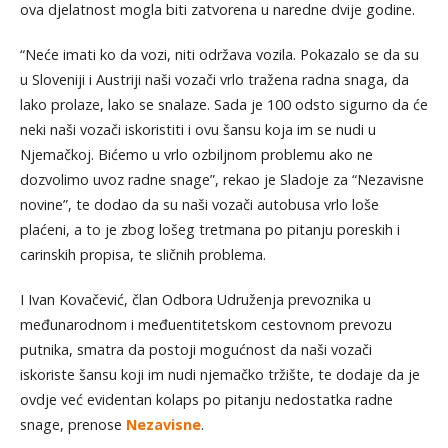
ova djelatnost mogla biti zatvorena u naredne dvije godine.
“Neće imati ko da vozi, niti održava vozila. Pokazalo se da su
u Sloveniji i Austriji naši vozači vrlo tražena radna snaga, da
lako prolaze, lako se snalaze. Sada je 100 odsto sigurno da će
neki naši vozači iskoristiti i ovu šansu koja im se nudi u
Njemačkoj. Bićemo u vrlo ozbiljnom problemu ako ne
dozvolimo uvoz radne snage”, rekao je Sladoje za “Nezavisne
novine”, te dodao da su naši vozači autobusa vrlo loše
plaćeni, a to je zbog lošeg tretmana po pitanju poreskih i
carinskih propisa, te sličnih problema.
I Ivan Kovačević, član Odbora Udruženja prevoznika u
međunarodnom i međuentitetskom cestovnom prevozu
putnika, smatra da postoji mogućnost da naši vozači
iskoriste šansu koji im nudi njemačko tržište, te dodaje da je
ovdje već evidentan kolaps po pitanju nedostatka radne
snage, prenose
Nezavisne
.