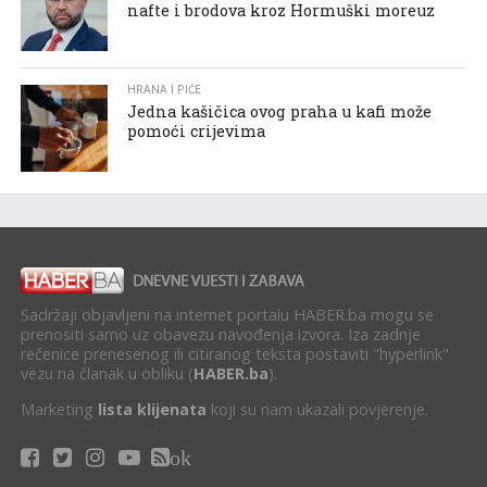
nafte i brodova kroz Hormuški moreuz
HRANA I PIĆE
Jedna kašičica ovog praha u kafi može
pomoći crijevima
Sadržaji objavljeni na internet portalu HABER.ba mogu se
prenositi samo uz obavezu navođenja izvora. Iza zadnje
rečenice prenesenog ili citiranog teksta postaviti "hyperlink"
vezu na članak u obliku (
HABER.ba
).
Marketing
lista klijenata
koji su nam ukazali povjerenje.
ok