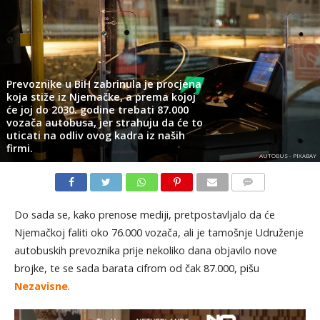
Prevoznike u BiH zabrinula je procjena
koja stiže iz Njemačke, a prema kojoj
će joj do 2030. godine trebati 87.000
vozača autobusa, jer strahuju da će to
uticati na odliv ovog kadra iz naših
firmi.
AUTOBUS - PIXABAY
KOMENTARI
Do sada se, kako prenose mediji, pretpostavljalo da će
Njemačkoj faliti oko 76.000 vozača, ali je tamošnje Udruženje
autobuskih prevoznika prije nekoliko dana objavilo nove
brojke, te se sada barata cifrom od čak 87.000, pišu
Nezavisne
.