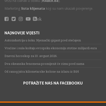
vezu na članak u obliku (
HABER.ba
).
Marketing
lista klijenata
koji su nam ukazali povjerenje.
ok
NAJNOVIJE VIJESTI
Autoindustrija u šoku: Njemački gigant pred stečajem
Vrućine i suša koštaju evropsku ekonomiju stotine milijardi eura
Dnevni horoskop za 10. avgust.2026.
Dva okeanska fenomena promijenit će zimu pred nama
Od ranog jutra kilometarske kolone na izlazu iz BiH
POTRAŽITE NAS NA FACEBOOKU