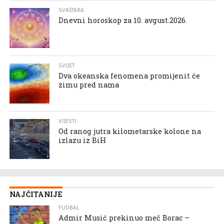
SVAŠTARA
Dnevni horoskop za 10. avgust.2026.
SVIJET
Dva okeanska fenomena promijenit će
zimu pred nama
VIJESTI
Od ranog jutra kilometarske kolone na
izlazu iz BiH
NAJČITANIJE
FUDBAL
Admir Musić prekinuo meč Borac –