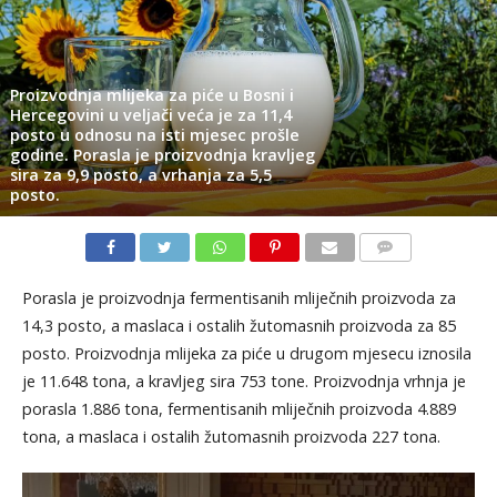
Proizvodnja mlijeka za piće u Bosni i
Hercegovini u veljači veća je za 11,4
posto u odnosu na isti mjesec prošle
godine. Porasla je proizvodnja kravljeg
sira za 9,9 posto, a vrhanja za 5,5
posto.
KOMENTARI
Porasla je proizvodnja fermentisanih mliječnih proizvoda za
14,3 posto, a maslaca i ostalih žutomasnih proizvoda za 85
posto. Proizvodnja mlijeka za piće u drugom mjesecu iznosila
je 11.648 tona, a kravljeg sira 753 tone. Proizvodnja vrhnja je
porasla 1.886 tona, fermentisanih mliječnih proizvoda 4.889
tona, a maslaca i ostalih žutomasnih proizvoda 227 tona.