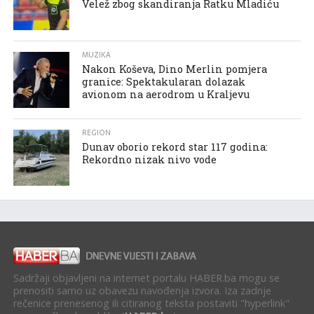
Velež zbog skandiranja Ratku Mladiću
MUZIKA
Nakon Koševa, Dino Merlin pomjera
granice: Spektakularan dolazak
avionom na aerodrom u Kraljevu
REGION
Dunav oborio rekord star 117 godina:
Rekordno nizak nivo vode
Sadržaji objavljeni na internet portalu HABER.ba mogu se
prenositi samo uz obavezu navođenja izvora. Iza zadnje
rečenice prenesenog ili citiranog teksta postaviti "hyperlink"