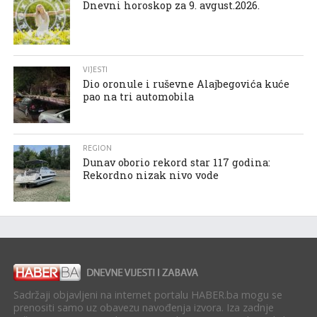
Dnevni horoskop za 9. avgust.2026.
VIJESTI
Dio oronule i ruševne Alajbegovića kuće
pao na tri automobila
REGION
Dunav oborio rekord star 117 godina:
Rekordno nizak nivo vode
Sadržaji objavljeni na internet portalu HABER.ba mogu se
prenositi samo uz obavezu navođenja izvora. Iza zadnje