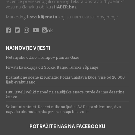
rečenice prenesenog ili citiranog teksta postaviti "hyperlink"
vezu na članak u obliku (
HABER.ba
).
Marketing
lista klijenata
koji su nam ukazali povjerenje.
ok
NAJNOVIJE VIJESTI
Netanyahu odbio Trumpov plan za Gazu
Hrvatska skuplja od Grčke, Italije, Turske i Španije
Dramatične scene iz Kanade: Požar uništava kuće, više od 20.000
ljudi evakuisano
Huti izveli veliki napad na saudijske snage, tvrde da ima desetine
žrtava
Šokantni snimci: Deseci miliona ljudi u SAD u problemima, dva
najveća akumulacijska jezera ostaju bez vode
POTRAŽITE NAS NA FACEBOOKU