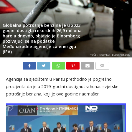
Globalna potrošnja benzina je u 2023.
godini dostigla rekordnih 26,9 miliona
barela dnevno, objavio je Bloomberg
pozivajući se na podatke
Međunarodne agencije za energiju
(IEA).
TOČENJE GORIVA - BLOGSPOT.COM
KOMENTARI
Agencija sa sjedištem u Parizu prethodno je pogrešno
procijenila da je u 2019. godini dostignut vrhunac svjetske
potrošnje benzina, koji je ove godine nadmašen.