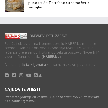
puno truda: Potrebna su samo četiri
sastojka
Sadržaji objavljeni na internet portalu HABER.ba mogu se
prenositi samo uz obavezu navođenja izvora. Iza zadnje
rečenice prenesenog ili citiranog teksta postaviti "hyperlink"
vezu na članak u obliku (
HABER.ba
).
Marketing
lista klijenata
koji su nam ukazali povjerenje.
ok
NAJNOVIJE VIJESTI
Petnaestogodišnjak u kostimu klauna nasmrt izbo 78-godišnjaka
na autobuskoj stanici