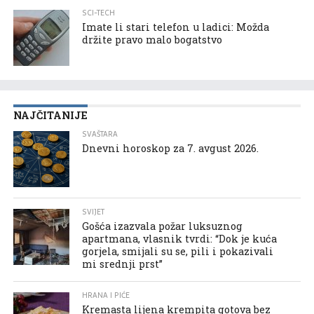
SCI-TECH
Imate li stari telefon u ladici: Možda
držite pravo malo bogatstvo
NAJČITANIJE
SVAŠTARA
Dnevni horoskop za 7. avgust 2026.
SVIJET
Gošća izazvala požar luksuznog
apartmana, vlasnik tvrdi: “Dok je kuća
gorjela, smijali su se, pili i pokazivali
mi srednji prst”
HRANA I PIĆE
Kremasta lijena krempita gotova bez