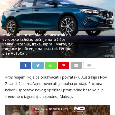
Malezijski Proton planira povratak na
evropsko tržište, točnije na tržište
Velike Britanije, Irske, Kipra i Malte, a
moguće je i širenje na ostatak Evrope,
piše AutoCar.
PROTON
KOMENTARI
Proširenjem, koje će obuhvaćati i povratak u Australiju i Novi
Zeland, žele značajno povećati globalnu prodaju Protona
nakon uspostave novog sjedišta i proizvodne baze koja je
trenutno u izgradnji u zapadnoj Maleziji.