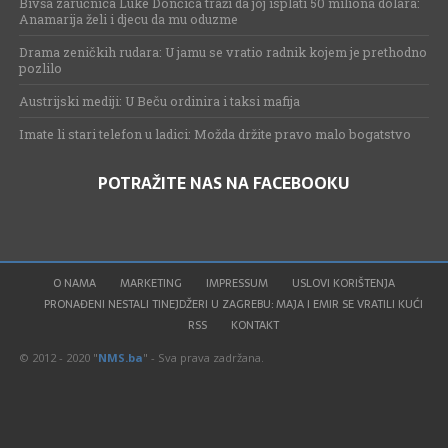
Bivša zaručnica Luke Dončića traži da joj isplati 50 miliona dolara:
Anamarija želi i djecu da mu oduzme
Drama zeničkih rudara: U jamu se vratio radnik kojem je prethodno
pozlilo
Austrijski mediji: U Beču ordinira i taksi mafija
Imate li stari telefon u ladici: Možda držite pravo malo bogatstvo
POTRAŽITE NAS NA FACEBOOKU
O NAMA
MARKETING
IMPRESSUM
USLOVI KORIŠTENJA
PRONAĐENI NESTALI TINEJDŽERI U ZAGREBU: MAJA I EMIR SE VRATILI KUĆI
RSS
KONTAKT
© 2012 - 2020 "
NMS.ba
" - Sva prava zadržana.