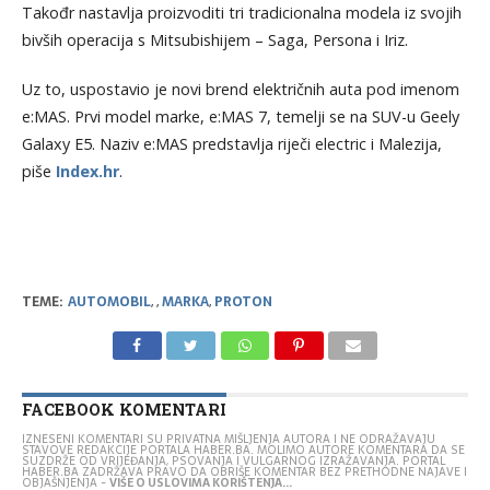
Takođr nastavlja proizvoditi tri tradicionalna modela iz svojih
bivših operacija s Mitsubishijem – Saga, Persona i Iriz.
Uz to, uspostavio je novi brend električnih auta pod imenom
e:MAS. Prvi model marke, e:MAS 7, temelji se na SUV-u Geely
Galaxy E5. Naziv e:MAS predstavlja riječi electric i Malezija,
piše
Index.hr
.
TEME:
AUTOMOBIL
,
,
MARKA
,
PROTON
FACEBOOK KOMENTARI
IZNESENI KOMENTARI SU PRIVATNA MIŠLJENJA AUTORA I NE ODRAŽAVAJU
STAVOVE REDAKCIJE PORTALA HABER.BA. MOLIMO AUTORE KOMENTARA DA SE
SUZDRŽE OD VRIJEĐANJA, PSOVANJA I VULGARNOG IZRAŽAVANJA. PORTAL
HABER.BA ZADRŽAVA PRAVO DA OBRIŠE KOMENTAR BEZ PRETHODNE NAJAVE I
OBJAŠNJENJA -
VIŠE O USLOVIMA KORIŠTENJA...