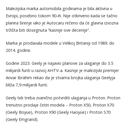
Malezijska marka automobila godinama je bila aktivna u
Evropi, posebno tokom 90-ih. Nije otkriveno kada se tačno
planira širenje iako je Autocaru rečeno da će glavna izvozna
tržišta biti dosegnuta “kasnije ove decenije”.
Marka je prodavala modele u Velikoj Britaniji od 1989. do
2014. godine.
Godine 2023. Geely je najavio planove za ulaganje do 3.5
milijardi funti u razvoj AHTV-a. Kasnije je malezijski premijer
Anvar Ibrahim rekao da je stvarna brojka ulaganja Geelyja
bliža 7,9 milijardi funti.
Geely tek treba zvanično potvrditi ulaganja u Proton. Proton
trenutno prodaje četiri modela – Proton X50, Proton X70
(Geely Boyue), Proton X90 (Geely Haoyue) i Proton S70
(Geely Emgrand).