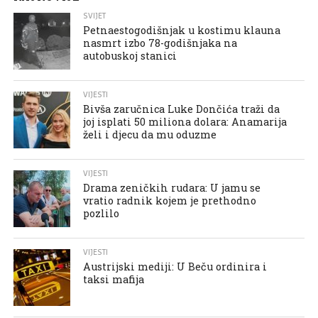
SVIJET
Petnaestogodišnjak u kostimu klauna
nasmrt izbo 78-godišnjaka na
autobuskoj stanici
VIJESTI
Bivša zaručnica Luke Dončića traži da
joj isplati 50 miliona dolara: Anamarija
želi i djecu da mu oduzme
VIJESTI
Drama zeničkih rudara: U jamu se
vratio radnik kojem je prethodno
pozlilo
VIJESTI
Austrijski mediji: U Beču ordinira i
taksi mafija