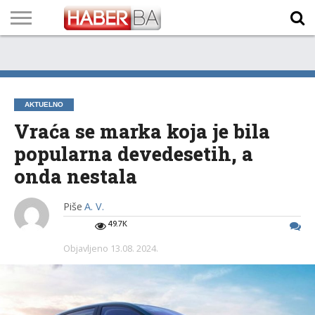
VIJESTI
BIZNIS
SPORT
SHOWBIZ
LIFESTYLE
SCI-
AUTO
ZANIMLJIVOSTI
FOTO
VIDEO
TV
VREMENSKA
STANJE NA
KURSNA
O
MARKETING
IMPRESSUM
KONTAKT
TECH
PROGRAM
PROGNOZA
PUTEVIMA
LISTA
NAMA
AKTUELNO
Vraća se marka koja je bila
popularna devedesetih, a
onda nestala
Piše
A. V.
49.7K
Objavljeno
13.08. 2024.