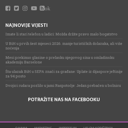
ok
NAJNOVIJE VIJESTI
Imate li stari telefon u ladici: Možda držite pravo malo bogatstvo
U BiH u prvih šest mjeseci 2026. manje turističkih dolazaka, ali više
noćenja
Mesi prekinuo glasine o prelasku njegovog sina u omladinsku
akademiju Barselone
Šta ulazak BiH u SEPA znači za građane: Uplate iz dijaspore jeftinije
za 94 posto
Dvojici rudara pozlilo u jami Raspotočje: Jedan prebačen u bolnicu
POTRAŽITE NAS NA FACEBOOKU
O NAMA
MARKETING
IMPRESSUM
USLOVI KORIŠTENJA