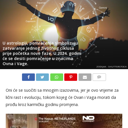
U astrologiji, pomračenja simbolizuju
zatvaranje jednog životnog ciklusa
prije početka nove faze. U 2024. godini
će se desiti pomračenje u znacima
Ovna i Vage.
ZODIJAK - SHUTTERSTOCK
KOMENTARI
Oni će se suočiti sa mnogim izazovima, jer je ovo vrijeme za
lični rast i evoluciju, tokom kojeg će Ovan i Vaga morati da
prođu kroz karmičku godinu promjena.