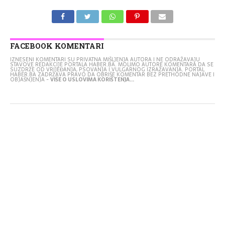
FACEBOOK KOMENTARI
IZNESENI KOMENTARI SU PRIVATNA MIŠLJENJA AUTORA I NE ODRAŽAVAJU
STAVOVE REDAKCIJE PORTALA HABER.BA. MOLIMO AUTORE KOMENTARA DA SE
SUZDRŽE OD VRIJEĐANJA, PSOVANJA I VULGARNOG IZRAŽAVANJA. PORTAL
HABER.BA ZADRŽAVA PRAVO DA OBRIŠE KOMENTAR BEZ PRETHODNE NAJAVE I
OBJAŠNJENJA -
VIŠE O USLOVIMA KORIŠTENJA...