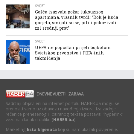
SVIJET
Gošća izazvala požar luksuznog
apartmana, vlasnik tvrdi: “Dok je kuća
gorjela, smijali su se, pili i pokazivali
mi srednji prst”
SVIJET
UEFA ne popušta i prijeti bojkotom
Svjetskog prvenstva i FIFA-inih
takmičenja
Sadržaji objavljeni na internet portalu HABER.ba mogu se
prenositi samo uz obavezu navođenja izvora. Iza zadnje
rečenice prenesenog ili citiranog teksta postaviti "hyperlink"
vezu na članak u obliku (
HABER.ba
).
Marketing
lista klijenata
koji su nam ukazali povjerenje.