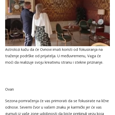
Astrolozi kažu da će Ovnovi imati koristi od fokusiranja na
traženje podrške od prijatelja. U međuvremenu, Vaga će
moći da realizuje svoju kreativnu stranu i stekne priznanje.
Ovan
Sezona pomračenja će vas primorati da se fokusirate na lične
odnose. Severni čvor u vašem znaku je karmički jer će vas
gurnuti iz vaše zone udobnosti da biste prekinuli vezu koja