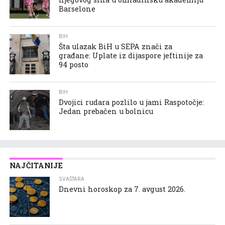
Barselone
BIH
Šta ulazak BiH u SEPA znači za
građane: Uplate iz dijaspore jeftinije za
94 posto
BIH
Dvojici rudara pozlilo u jami Raspotočje:
Jedan prebačen u bolnicu
NAJČITANIJE
SVAŠTARA
Dnevni horoskop za 7. avgust 2026.