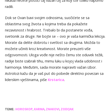
nikada nećete postići taj važan cilj za koji ste toliko naporno
radili.
Dok se Ovan bavi svojim odnosima, suočićete se sa
oblastima svog života u kojima treba da pokažete
nezavisnost i hrabrost. Trebalo bi da postanete vođa,
svetionik za druge. Ne bojte se – ovo je vaša karmička lekcija.
Morate da delite dobrotu i svetlost sa drugima. Možda to
možete učiniti kroz kreativnost. Morate preuzeti više
odgovornosti. Uloga vođe nije nešto čemu ste oduvek težili,
radije biste izabrali tihu, mirnu luku u kojoj vlada udobnost i
harmonija. Međutim, sada morate napraviti važan izbor.
Astrolozi kažu da je vaš put do pobede direktno povezan sa
liderskim vještinama, piše
Krstarica
.
TEME:
HOROSKOP
,
KARMA
,
ZNAKOVI
,
ZODIJAK