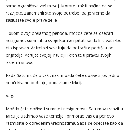
samo ograničava vaš razvoj. Morate tražiti načine da se
razvijete. Zanemarili ste svoje potrebe, pa je vreme da
saslušate svoje prave želje.
Tokom ovog prelaznog perioda, možda ćete se osećati
nesigurno, sumnjati u svoje korake i pitati se da li je vaš izbor
bio ispravan. Astrolozi savetuju da potražite podršku od
prijatelja. Verujte svojoj intuiciji i krenite u pravcu svojih
iskrenih snova.
Kada Saturn uđe u vaš znak, možda ćete doživeti još jedno
neočekivano buđenje, ponavljanje lekcija.
Vaga
Možda ćete doživeti sumnje i nesigurnosti. Saturnov tranzit u
Jarcu je uzdrmao vaše temelje i primorao vas da ponovo
razmislite o određenim vrednostima. Sada se osećate kao da