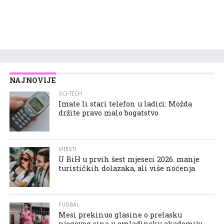
NAJNOVIJE
SCI-TECH
Imate li stari telefon u ladici: Možda
držite pravo malo bogatstvo
VIJESTI
U BiH u prvih šest mjeseci 2026. manje
turističkih dolazaka, ali više noćenja
FUDBAL
Mesi prekinuo glasine o prelasku
njegovog sina u omladinsku akademiju