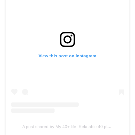
View this post on Instagram
A post shared by My 40+ life: Relatable 40 plus influencer/ghostwriter (@my40pluslife.me)