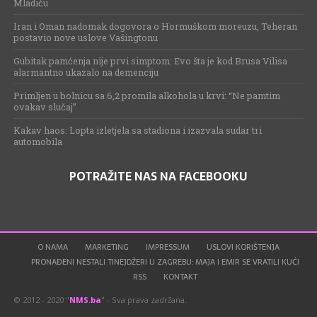
Mladiću
Iran i Oman nadomak dogovora o Hormuškom moreuzu, Teheran
postavio nove uslove Vašingtonu
Gubitak pamćenja nije prvi simptom: Evo šta je kod Brusa Vilisa
alarmantno ukazalo na demenciju
Primljen u bolnicu sa 6,2 promila alkohola u krvi: “Ne pamtim
ovakav slučaj”
Kakav haos: Lopta izletjela sa stadiona i izazvala sudar tri
automobila
POTRAŽITE NAS NA FACEBOOKU
O NAMA
MARKETING
IMPRESSUM
USLOVI KORIŠTENJA
PRONAĐENI NESTALI TINEJDŽERI U ZAGREBU: MAJA I EMIR SE VRATILI KUĆI
RSS
KONTAKT
© 2012 - 2020 "
NMS.ba
" - Sva prava zadržana.