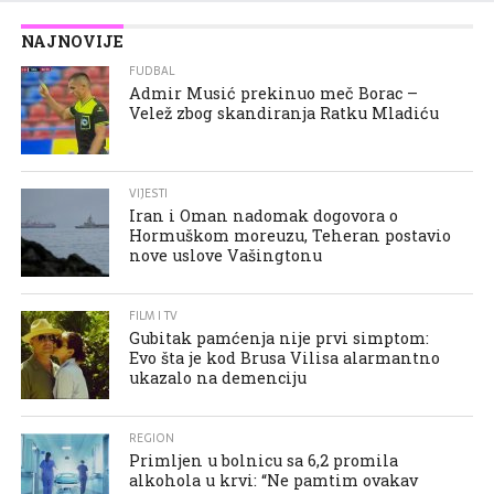
NAJNOVIJE
FUDBAL
Admir Musić prekinuo meč Borac –
Velež zbog skandiranja Ratku Mladiću
VIJESTI
Iran i Oman nadomak dogovora o
Hormuškom moreuzu, Teheran postavio
nove uslove Vašingtonu
FILM I TV
Gubitak pamćenja nije prvi simptom:
Evo šta je kod Brusa Vilisa alarmantno
ukazalo na demenciju
REGION
Primljen u bolnicu sa 6,2 promila
alkohola u krvi: “Ne pamtim ovakav