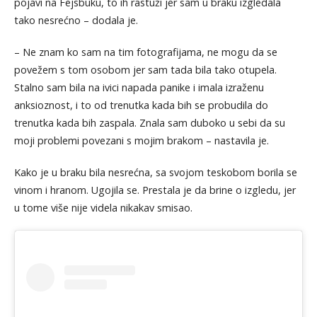
pojavi na Fejsbuku, to ih rastuži jer sam u braku izgledala
tako nesrećno – dodala je.
– Ne znam ko sam na tim fotografijama, ne mogu da se
povežem s tom osobom jer sam tada bila tako otupela.
Stalno sam bila na ivici napada panike i imala izraženu
anksioznost, i to od trenutka kada bih se probudila do
trenutka kada bih zaspala. Znala sam duboko u sebi da su
moji problemi povezani s mojim brakom – nastavila je.
Kako je u braku bila nesrećna, sa svojom teskobom borila se
vinom i hranom. Ugojila se. Prestala je da brine o izgledu, jer
u tome više nije videla nikakav smisao.