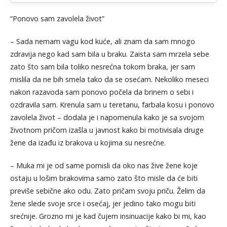
“Ponovo sam zavolela život”
– Sada nemam vagu kod kuće, ali znam da sam mnogo
zdravija nego kad sam bila u braku. Zaista sam mrzela sebe
zato što sam bila toliko nesrećna tokom braka, jer sam
mislila da ne bih smela tako da se osećam. Nekoliko meseci
nakon razavoda sam ponovo počela da brinem o sebi i
ozdravila sam. Krenula sam u teretanu, farbala kosu i ponovo
zavolela život – dodala je i napomenula kako je sa svojom
životnom pričom izašla u javnost kako bi motivisala druge
žene da izađu iz brakova u kojima su nesrećne.
– Muka mi je od same pomisli da oko nas žive žene koje
ostaju u lošim brakovima samo zato što misle da će biti
previše sebične ako odu. Zato pričam svoju priču. Želim da
žene slede svoje srce i osećaj, jer jedino tako mogu biti
srećnije. Grozno mi je kad čujem insinuacije kako bi mi, kao