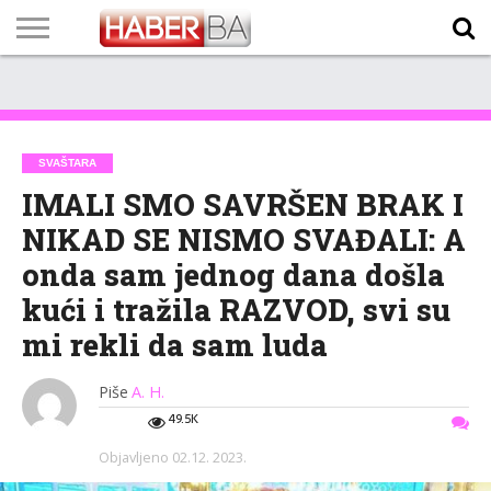
VIJESTI
BIZNIS
SPORT
SHOWBIZ
LIFESTYLE
SCI-
AUTO
ZANIMLJIVOSTI
FOTO
VIDEO
TV
VREMENSKA
STANJE NA
KURSNA
O
MARKETING
IMPRESSUM
KONTAKT
TECH
PROGRAM
PROGNOZA
PUTEVIMA
LISTA
NAMA
SVAŠTARA
IMALI SMO SAVRŠEN BRAK I
NIKAD SE NISMO SVAĐALI: A
onda sam jednog dana došla
kući i tražila RAZVOD, svi su
mi rekli da sam luda
Piše
A. H.
49.5K
Objavljeno
02.12. 2023.