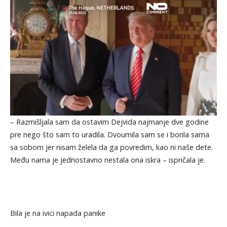
– Razmišljala sam da ostavim Dejvida najmanje dve godine
pre nego što sam to uradila. Dvoumila sam se i borila sama
sa sobom jer nisam želela da ga povredim, kao ni naše dete.
Među nama je jednostavno nestala ona iskra – ispričala je.
Bila je na ivici napada panike