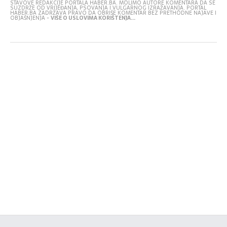
STAVOVE REDAKCIJE PORTALA HABER.BA. MOLIMO AUTORE KOMENTARA DA SE
SUZDRŽE OD VRIJEĐANJA, PSOVANJA I VULGARNOG IZRAŽAVANJA. PORTAL
HABER.BA ZADRŽAVA PRAVO DA OBRIŠE KOMENTAR BEZ PRETHODNE NAJAVE I
OBJAŠNJENJA -
VIŠE O USLOVIMA KORIŠTENJA...