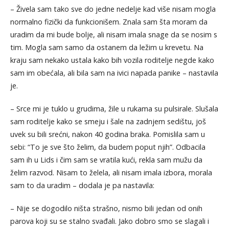
– Živela sam tako sve do jedne nedelje kad više nisam mogla
normalno fizički da funkcionišem. Znala sam šta moram da
uradim da mi bude bolje, ali nisam imala snage da se nosim s
tim. Mogla sam samo da ostanem da ležim u krevetu. Na
kraju sam nekako ustala kako bih vozila roditelje negde kako
sam im obećala, ali bila sam na ivici napada panike – nastavila
je.
– Srce mi je tuklo u grudima, žile u rukama su pulsirale. Slušala
sam roditelje kako se smeju i šale na zadnjem sedištu, još
uvek su bili srećni, nakon 40 godina braka. Pomislila sam u
sebi: “To je sve što želim, da budem poput njih”. Odbacila
sam ih u Lids i čim sam se vratila kući, rekla sam mužu da
želim razvod. Nisam to želela, ali nisam imala izbora, morala
sam to da uradim – dodala je pa nastavila:
– Nije se dogodilo ništa strašno, nismo bili jedan od onih
parova koji su se stalno svađali. Jako dobro smo se slagali i