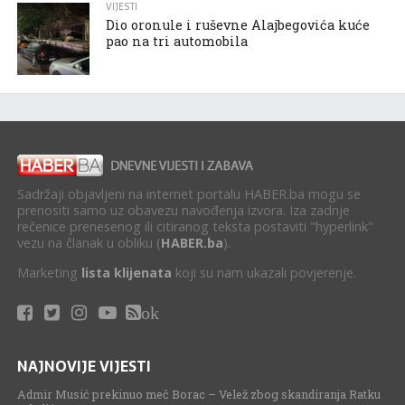
VIJESTI
Dio oronule i ruševne Alajbegovića kuće
pao na tri automobila
Sadržaji objavljeni na internet portalu HABER.ba mogu se
prenositi samo uz obavezu navođenja izvora. Iza zadnje
rečenice prenesenog ili citiranog teksta postaviti "hyperlink"
vezu na članak u obliku (
HABER.ba
).
Marketing
lista klijenata
koji su nam ukazali povjerenje.
ok
NAJNOVIJE VIJESTI
Admir Musić prekinuo meč Borac – Velež zbog skandiranja Ratku