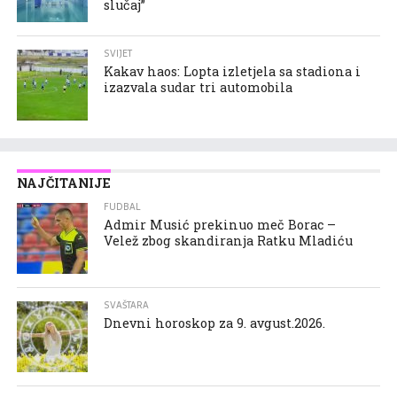
slučaj”
SVIJET
Kakav haos: Lopta izletjela sa stadiona i
izazvala sudar tri automobila
NAJČITANIJE
FUDBAL
Admir Musić prekinuo meč Borac –
Velež zbog skandiranja Ratku Mladiću
SVAŠTARA
Dnevni horoskop za 9. avgust.2026.