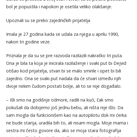
bol je popustila i napokon je osetila veliko olakšanje.
Upoznali su se preko zajedničkih prijatelja
Imala je 27 godina kada se udala za njega u aprilu 1990,
nakon tri godine veze.
Priznala je da su se pre razvoda razilazili nakratko tri puta.
Ona je bila ta koja je inicirala razilaženje i svaki put bi Dejvid
otišao kod prijatelja, stvari bi se malo smirile i opet bi bili
zajedno. Ona se svaki put nadala da će stvari između njih
dvoje nekim čudom postati bolje, ali to se nije događalo.
– Išli smo na godišnje odmore, radili na kući, čak smo
pokušali da dobijemo još jednu bebu, ali ništa nije išlo. Da
sam mogla da funkcionišem kao na autopilotu dok mi ćerka
ne bude starija, uradila bih to, ali nisam mogla. Moje mama i
sestra mi često govore da, ako se moja stara fotografija