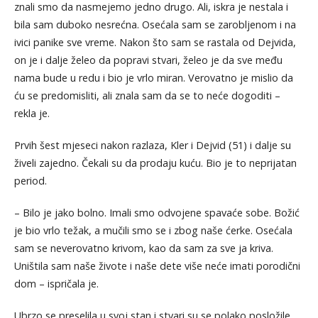
znali smo da nasmejemo jedno drugo. Ali, iskra je nestala i
bila sam duboko nesrećna. Osećala sam se zarobljenom i na
ivici panike sve vreme. Nakon što sam se rastala od Dejvida,
on je i dalje želeo da popravi stvari, želeo je da sve među
nama bude u redu i bio je vrlo miran. Verovatno je mislio da
ću se predomisliti, ali znala sam da se to neće dogoditi –
rekla je.
Prvih šest mjeseci nakon razlaza, Kler i Dejvid (51) i dalje su
živeli zajedno. Čekali su da prodaju kuću. Bio je to neprijatan
period.
– Bilo je jako bolno. Imali smo odvojene spavaće sobe. Božić
je bio vrlo težak, a mučili smo se i zbog naše ćerke. Osećala
sam se neverovatno krivom, kao da sam za sve ja kriva.
Uništila sam naše živote i naše dete više neće imati porodični
dom – ispričala je.
Ubrzo se preselila u svoj stan i stvari su se polako posložile,