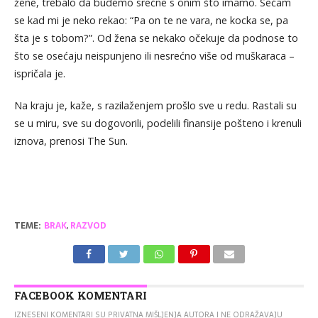
žene, trebalo da budemo srećne s onim što imamo. Sećam
se kad mi je neko rekao: “Pa on te ne vara, ne kocka se, pa
šta je s tobom?”. Od žena se nekako očekuje da podnose to
što se osećaju neispunjeno ili nesrećno više od muškaraca –
ispričala je.
Na kraju je, kaže, s razilaženjem prošlo sve u redu. Rastali su
se u miru, sve su dogovorili, podelili finansije pošteno i krenuli
iznova, prenosi The Sun.
TEME:
BRAK
,
RAZVOD
FACEBOOK KOMENTARI
IZNESENI KOMENTARI SU PRIVATNA MIŠLJENJA AUTORA I NE ODRAŽAVAJU