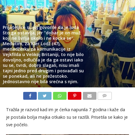
Prijateljice su joj govorile da je luda
što ga ostavlja, jer “dobar je on muž
koji ne švrlja okolo i ne kocka se”.
Međutim, za Kler Lodž (47),
menadžerku za komunikacije iz
Vejkfilda u Velikoj Britaniji, to nije bilo
dovoljno, odlučila je da ga ostavi iako
su se, tvrdi, dobro slagali, nisu imali
tajni jedno pred drugim i posvađali su
se ponekad, ali ne prežestoko.
Jednostavno nije bila srećna s njim.
KOMENTARI
Tražila je razvod kad im je ćerka napunila 7 godina i kaže da
je postala bolja majka otkako su se razišli. Prisetila se kako je
sve počelo.