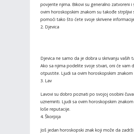
povjerite njima. Bikovi su generalno zatvoreni i s
ovim horoskopskim znakom su takođe strpljivi sl
pomoći tako što ćete svoje skrivene informacije
2. Djevica
Djevica ne samo da je dobra u skrivanju vaših taj
Ako sa njima podelite svoje stvari, oni će vam d
otpustite. Ljudi sa ovim horoskopskim znakom nis
3. Lav
Lavovi su dobro poznati po svojoj osobini čuvanj
uznemiriti. Ljudi sa ovim horoskopskim znakom s
loše reputacije.
4. Škorpija
Još jedan horoskopski znak koji može da zadrži 