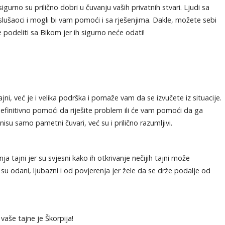
igurno su prilično dobri u čuvanju vaših privatnih stvari. Ljudi sa
ušaoci i mogli bi vam pomoći i sa rješenjima. Dakle, možete sebi
 podeliti sa Bikom jer ih sigurno neće odati!
ni, već je i velika podrška i pomaže vam da se izvučete iz situacije.
efinitivno pomoći da riješite problem ili će vam pomoći da ga
u samo pametni čuvari, već su i prilično razumljivi.
a tajni jer su svjesni kako ih otkrivanje nečijih tajni može
u odani, ljubazni i od povjerenja jer žele da se drže podalje od
vaše tajne je Škorpija!