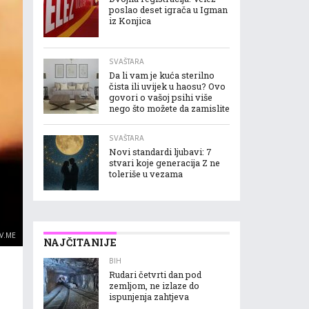
poslao deset igrača u Igman
iz Konjica
SVAŠTARA
Da li vam je kuća sterilno
čista ili uvijek u haosu? Ovo
govori o vašoj psihi više
nego što možete da zamislite
SVAŠTARA
Novi standardi ljubavi: 7
stvari koje generacija Z ne
toleriše u vezama
V.ME
NAJČITANIJE
BIH
Rudari četvrti dan pod
zemljom, ne izlaze do
ispunjenja zahtjeva