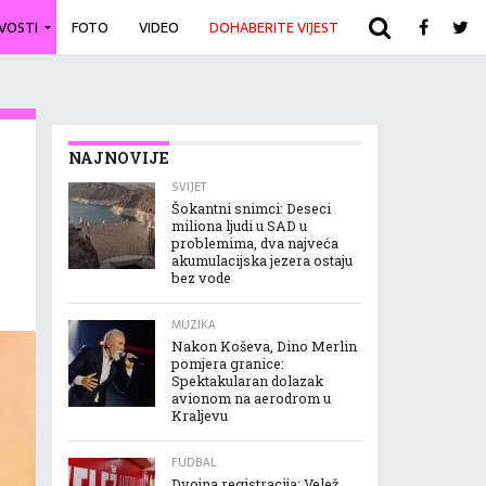
IVOSTI
FOTO
VIDEO
DOHABERITE VIJEST
ARHIVA
NAJNOVIJE
SVIJET
Šokantni snimci: Deseci
miliona ljudi u SAD u
problemima, dva najveća
akumulacijska jezera ostaju
bez vode
MUZIKA
Nakon Koševa, Dino Merlin
pomjera granice:
Spektakularan dolazak
avionom na aerodrom u
Kraljevu
FUDBAL
Dvojna registracija: Velež