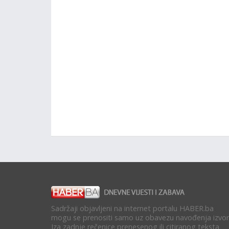
Sadržaji objavljeni na internet portalu HABER.ba
mogu se prenositi samo uz obavezu navođenja izvor
Iza zadnje rečenice prenesenog ili citiranog teksta