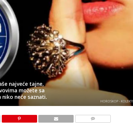
aše najveće tajne,
avovima možete sa
 niko neće saznati.
HOROSKOP - KOLEKTI
KOMENTARI