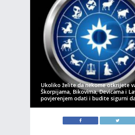
Ukoliko želite da nekome otkrijete v
Škorpijama, Bikovima, Devicama i L
povjerenjem odati i budite sigurni da