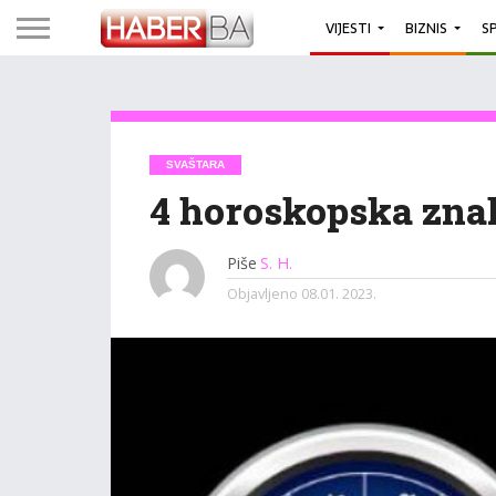
VIJESTI
BIZNIS
S
SVAŠTARA
4 horoskopska znak
Piše
S. H.
Objavljeno
08.01. 2023.