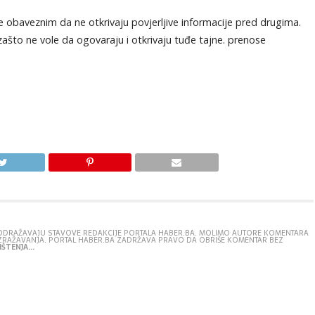
 obaveznim da ne otkrivaju povjerljive informacije pred drugima.
g zašto ne vole da ogovaraju i otkrivaju tuđe tajne. prenose
E ODRAŽAVAJU STAVOVE REDAKCIJE PORTALA HABER.BA. MOLIMO AUTORE KOMENTARA
IZRAŽAVANJA. PORTAL HABER.BA ZADRŽAVA PRAVO DA OBRIŠE KOMENTAR BEZ
ŠTENJA...