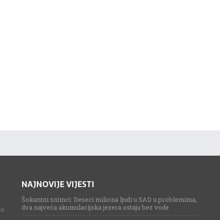
NAJNOVIJE VIJESTI
Šokantni snimci: Deseci miliona ljudi u SAD u problemima,
dva najveća akumulacijska jezera ostaju bez vode
a.