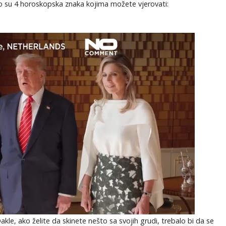
o su 4 horoskopska znaka kojima možete vjerovati:
kle, ako želite da skinete nešto sa svojih grudi, trebalo bi da se