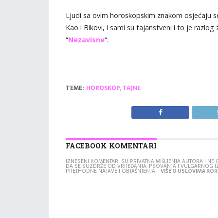
Ljudi sa ovim horoskopskim znakom osjećaju se
Kao i Bikovi, i sami su tajanstveni i to je razlo
“
Nezavisne
“.
TEME:
HOROSKOP
,
TAJNE
FACEBOOK KOMENTARI
IZNESENI KOMENTARI SU PRIVATNA MIŠLJENJA AUTORA I N
DA SE SUZDRŽE OD VRIJEĐANJA, PSOVANJA I VULGARNOG 
PRETHODNE NAJAVE I OBJAŠNJENJA -
VIŠE O USLOVIMA KORI