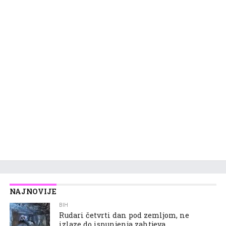
NAJNOVIJE
BIH
Rudari četvrti dan pod zemljom, ne
izlaze do ispunjenja zahtjeva