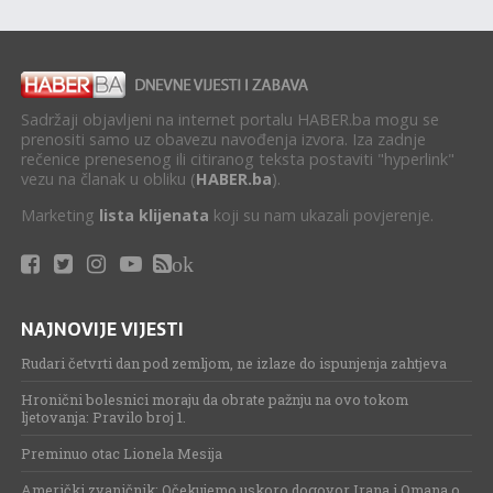
Sadržaji objavljeni na internet portalu HABER.ba mogu se
prenositi samo uz obavezu navođenja izvora. Iza zadnje
rečenice prenesenog ili citiranog teksta postaviti "hyperlink"
vezu na članak u obliku (
HABER.ba
).
Marketing
lista klijenata
koji su nam ukazali povjerenje.
ok
NAJNOVIJE VIJESTI
Rudari četvrti dan pod zemljom, ne izlaze do ispunjenja zahtjeva
Hronični bolesnici moraju da obrate pažnju na ovo tokom
ljetovanja: Pravilo broj 1.
Preminuo otac Lionela Mesija
Američki zvaničnik: Očekujemo uskoro dogovor Irana i Omana o