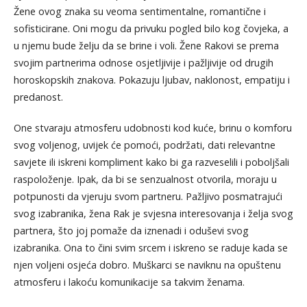
Žene ovog znaka su veoma sentimentalne, romantične i
sofisticirane. Oni mogu da privuku pogled bilo kog čovjeka, a
u njemu bude želju da se brine i voli. Žene Rakovi se prema
svojim partnerima odnose osjetljivije i pažljivije od drugih
horoskopskih znakova. Pokazuju ljubav, naklonost, empatiju i
predanost.
One stvaraju atmosferu udobnosti kod kuće, brinu o komforu
svog voljenog, uvijek će pomoći, podržati, dati relevantne
savjete ili iskreni kompliment kako bi ga razveselili i poboljšali
raspoloženje. Ipak, da bi se senzualnost otvorila, moraju u
potpunosti da vjeruju svom partneru. Pažljivo posmatrajući
svog izabranika, žena Rak je svjesna interesovanja i želja svog
partnera, što joj pomaže da iznenadi i oduševi svog
izabranika. Ona to čini svim srcem i iskreno se raduje kada se
njen voljeni osjeća dobro. Muškarci se naviknu na opuštenu
atmosferu i lakoću komunikacije sa takvim ženama.