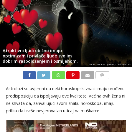
Atraktivni ljudi obično imaju
optimizam i privlače ljude svojim
dobrim raspoloženjem i osmijehom.
HOROSKOP & LJUBAV - DNEVNO.RS
KOMENTARI
Astrolozi su uvjereni da neki horoskopski znaci imaju urođenu
predispoziciju da ispoljavaju ove kvalitete. Većina ovih žena ni
ne shvata da, zahvaljujući svom znaku horoskopa, imaju
priliku da izvrše nevjerovatan uticaj na muškarce.