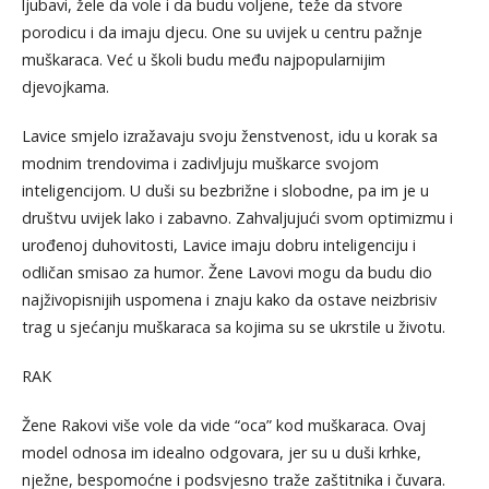
ljubavi, žele da vole i da budu voljene, teže da stvore
porodicu i da imaju djecu. One su uvijek u centru pažnje
muškaraca. Već u školi budu među najpopularnijim
djevojkama.
Lavice smjelo izražavaju svoju ženstvenost, idu u korak sa
modnim trendovima i zadivljuju muškarce svojom
inteligencijom. U duši su bezbrižne i slobodne, pa im je u
društvu uvijek lako i zabavno. Zahvaljujući svom optimizmu i
urođenoj duhovitosti, Lavice imaju dobru inteligenciju i
odličan smisao za humor. Žene Lavovi mogu da budu dio
najživopisnijih uspomena i znaju kako da ostave neizbrisiv
trag u sjećanju muškaraca sa kojima su se ukrstile u životu.
RAK
Žene Rakovi više vole da vide “oca” kod muškaraca. Ovaj
model odnosa im idealno odgovara, jer su u duši krhke,
nježne, bespomoćne i podsvjesno traže zaštitnika i čuvara.