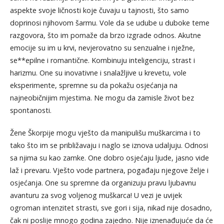
aspekte svoje ličnosti koje čuvaju u tajnosti, što samo
doprinosi njihovom šarmu. Vole da se udube u duboke teme
razgovora, što im pomaže da brzo izgrade odnos. Akutne
emocije su im u krvi, nevjerovatno su senzualne i nježne,
se**epilne i romantične. Kombinuju inteligenciju, strast i
harizmu. One su inovativne i snalažljive u krevetu, vole
eksperimente, spremne su da pokažu osjećanja na
najneobičnijim mjestima. Ne mogu da zamisle život bez
spontanosti.
Žene Škorpije mogu vješto da manipulišu muškarcima i to
tako što im se približavaju i naglo se iznova udaljuju. Odnosi
sa njima su kao zamke. One dobro osjećaju ljude, jasno vide
laž i prevaru. Vješto vode partnera, pogađaju njegove želje i
osjećanja. One su spremne da organizuju pravu ljubavnu
avanturu za svog voljenog muškarca! U vezi je uvijek
ogroman intenzitet strasti, sve gori i sija, nikad nije dosadno,
čak ni poslije mnogo godina zajedno. Nije iznenađujuće da će