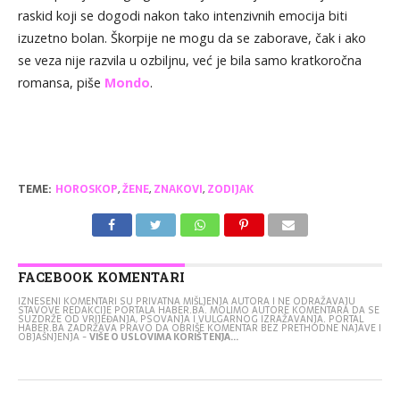
raskid koji se dogodi nakon tako intenzivnih emocija biti
izuzetno bolan. Škorpije ne mogu da se zaborave, čak i ako
se veza nije razvila u ozbiljnu, već je bila samo kratkoročna
romansa, piše
Mondo
.
TEME:
HOROSKOP
,
ŽENE
,
ZNAKOVI
,
ZODIJAK
FACEBOOK KOMENTARI
IZNESENI KOMENTARI SU PRIVATNA MIŠLJENJA AUTORA I NE ODRAŽAVAJU
STAVOVE REDAKCIJE PORTALA HABER.BA. MOLIMO AUTORE KOMENTARA DA SE
SUZDRŽE OD VRIJEĐANJA, PSOVANJA I VULGARNOG IZRAŽAVANJA. PORTAL
HABER.BA ZADRŽAVA PRAVO DA OBRIŠE KOMENTAR BEZ PRETHODNE NAJAVE I
OBJAŠNJENJA -
VIŠE O USLOVIMA KORIŠTENJA...