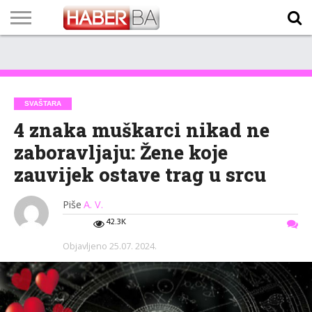
VIJESTI
BIZNIS
SPORT
SHOWBIZ
LIFESTYLE
SCI-
AUTO
ZANIMLJIVOSTI
FOTO
VIDEO
TV
VREMENSKA
STANJE NA
KURSNA
O
MARKETING
IMPRESSUM
KONTAKT
TECH
PROGRAM
PROGNOZA
PUTEVIMA
LISTA
NAMA
SVAŠTARA
4 znaka muškarci nikad ne
zaboravljaju: Žene koje
zauvijek ostave trag u srcu
Piše
A. V.
42.3K
Objavljeno
25.07. 2024.