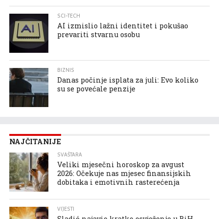
SCI-TECH
AI izmislio lažni identitet i pokušao
prevariti stvarnu osobu
BIZNIS
Danas počinje isplata za juli: Evo koliko
su se povećale penzije
NAJČITANIJE
SVAŠTARA
Veliki mjesečni horoskop za avgust
2026: Očekuje nas mjesec finansijskih
dobitaka i emotivnih rasterećenja
VIJESTI
Sladić najavio kratko osvježenje u BiH