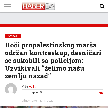
VIJESTI
BIZNIS
SPORT
SHOWBIZ
LIFESTYLE
SCI-
AUTO
ZANIMLJIVOSTI
FOTO
VIDEO
TV
VREMENSKA
STANJE NA
KURSNA
O
MARKETING
IMPRESSUM
KONTAKT
TECH
PROGRAM
PROGNOZA
PUTEVIMA
LISTA
NAMA
SVIJET
Uoči propalestinskog marša
održan kontraskup, desničari
se sukobili sa policijom:
Uzvikivali “želimo našu
zemlju nazad”
Piše
A. H.
48.0K
Objavljeno
11.11. 2023.