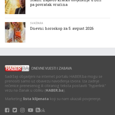
pa povratak vrućina
SVAŠTARA
Dnevni horoskop za 5. avgust 2026
Sadržaji objavljeni na internet portalu HABER.ba mogu se
prenositi samo uz obavezu navođenja izvora. Iza zadnje
rečenice prenesenog ili citiranog teksta postaviti "hyperlink"
vezu na članak u obliku (
HABER.ba
).
Marketing
lista klijenata
koji su nam ukazali povjerenje.
ok