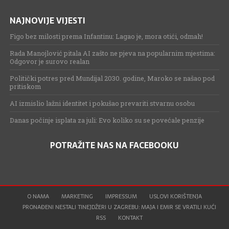
NAJNOVIJE VIJESTI
Figo bez milosti prema Infantinu: Lagao je, mora otići, odmah!
Rada Manojlović pitala AI zašto ne pjeva na popularnim mjestima:
Odgovor je surovo realan
Politički potres pred Mundijal 2030. godine, Maroko se našao pod
pritiskom
AI izmislio lažni identitet i pokušao prevariti stvarnu osobu
Danas počinje isplata za juli: Evo koliko su se povećale penzije
POTRAŽITE NAS NA FACEBOOKU
O NAMA
MARKETING
IMPRESSUM
USLOVI KORIŠTENJA
PRONAĐENI NESTALI TINEJDŽERI U ZAGREBU: MAJA I EMIR SE VRATILI KUĆI
RSS
KONTAKT