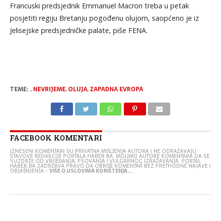
Francuski predsjednik Emmanuel Macron treba u petak
posjetiti regiju Bretanju pogođenu olujom, saopćeno je iz
Jelisejske predsjedničke palate, piše FENA.
TEME:
,
NEVRIJEME
,
OLUJA
,
ZAPADNA EVROPA
FACEBOOK KOMENTARI
IZNESENI KOMENTARI SU PRIVATNA MIŠLJENJA AUTORA I NE ODRAŽAVAJU
STAVOVE REDAKCIJE PORTALA HABER.BA. MOLIMO AUTORE KOMENTARA DA SE
SUZDRŽE OD VRIJEĐANJA, PSOVANJA I VULGARNOG IZRAŽAVANJA. PORTAL
HABER.BA ZADRŽAVA PRAVO DA OBRIŠE KOMENTAR BEZ PRETHODNE NAJAVE I
OBJAŠNJENJA -
VIŠE O USLOVIMA KORIŠTENJA...