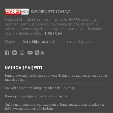
Sadržaji objavljeni na internet portalu HABER.ba mogu se
prenositi samo uz obavezu navođenja izvora. Iza zadnje
rečenice prenesenog ili citiranog teksta postaviti "hyperlink"
vezu na članak u obliku (
HABER.ba
).
Marketing
lista klijenata
koji su nam ukazali povjerenje.
ok
NAJNOVIJE VIJESTI
Dunav sve niži, problemi sve veći: Elektrane smanjuju proizvodnju,
industrija trpi
FK Velež doveo mladog napadača iz Slovenije
Danas promjenjljivo i nestabilno vrijeme
Gužve na granicama od ranog jutra: Duga zadržavanja na izlazu iz
BiH, evo gdje su najveće kolone