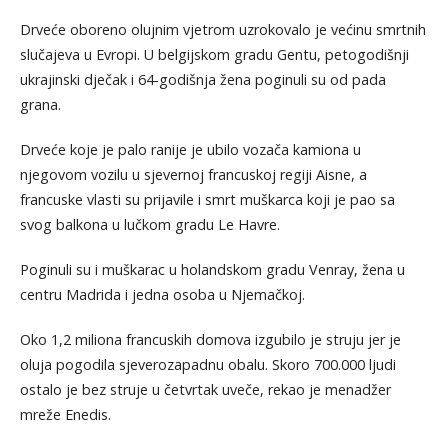
Drveće oboreno olujnim vjetrom uzrokovalo je većinu smrtnih
slučajeva u Evropi. U belgijskom gradu Gentu, petogodišnji
ukrajinski dječak i 64-godišnja žena poginuli su od pada
grana.
Drveće koje je palo ranije je ubilo vozača kamiona u
njegovom vozilu u sjevernoj francuskoj regiji Aisne, a
francuske vlasti su prijavile i smrt muškarca koji je pao sa
svog balkona u lučkom gradu Le Havre.
Poginuli su i muškarac u holandskom gradu Venray, žena u
centru Madrida i jedna osoba u Njemačkoj.
Oko 1,2 miliona francuskih domova izgubilo je struju jer je
oluja pogodila sjeverozapadnu obalu. Skoro 700.000 ljudi
ostalo je bez struje u četvrtak uveče, rekao je menadžer
mreže Enedis.