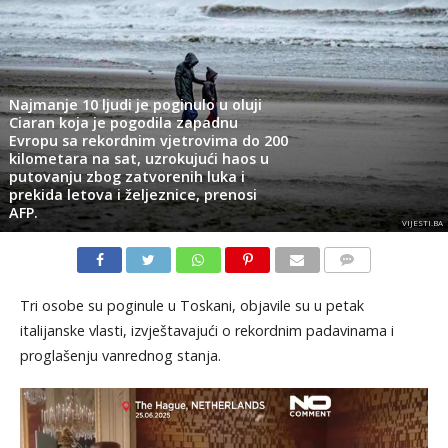
Najmanje 10 ljudi je poginulo u oluji
Ciaran koja je pogodila zapadnu
Evropu sa rekordnim vjetrovima do 200
kilometara na sat, uzrokujući haos u
putovanju zbog zatvorenih luka i
prekida letova i željeznice, prenosi
AFP.
VIJESTI.BA
KOMENTARI
Tri osobe su poginule u Toskani, objavile su u petak
italijanske vlasti, izvještavajući o rekordnim padavinama i
proglašenju vanrednog stanja.