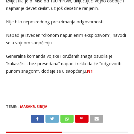
izvijestila je o “više od 100 mrtvih, uključujući vojno osoblje i
najmanje devet civila”, uz još desetine ranjenih.
Nije bilo neposrednog preuzimanja odgovornosti.
Napad je izveden “dronom napunjenim eksplozivom”, navodi
se u vojnom saopćenju.
Generalna komanda vojske i oružanih snaga osudila je
“kukavički… bez presedana” napad i rekla da će “odgovoriti
punom snagom”, dodaje se u saopćenju.
N1
TEME:
,
MASAKR
,
SIRIJA