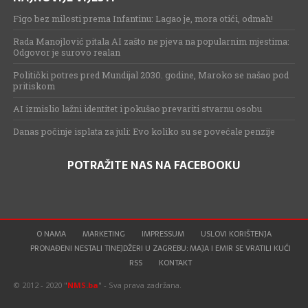
Figo bez milosti prema Infantinu: Lagao je, mora otići, odmah!
Rada Manojlović pitala AI zašto ne pjeva na popularnim mjestima:
Odgovor je surovo realan
Politički potres pred Mundijal 2030. godine, Maroko se našao pod
pritiskom
AI izmislio lažni identitet i pokušao prevariti stvarnu osobu
Danas počinje isplata za juli: Evo koliko su se povećale penzije
POTRAŽITE NAS NA FACEBOOKU
O NAMA
MARKETING
IMPRESSUM
USLOVI KORIŠTENJA
PRONAĐENI NESTALI TINEJDŽERI U ZAGREBU: MAJA I EMIR SE VRATILI KUĆI
RSS
KONTAKT
© 2012 - 2020 "
NMS.ba
" - Sva prava zadržana.