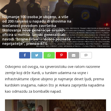
Najmanje 100 osoba je ubijeno, a više
od 200 ranjeno u napadu dronovima na
svečanost povodom završetka
MARCH 21, 2021, IDLIB, SYRIA: THE SYRIAN CIVIL DEFENSE TEAMS RECOVER A DEAD BODY
školovanja nove generacije sirijskih
AND EXTINGUISH THE FIRES CAUSED BY RUSSIAN AIR STRIKES TARGETING A CARGO CAR
GARAGE NEAR THE BAB AL-HAWA (GATE OF THE WINDS) BORDER CROSSING WITH TURKEY.
oficira u Homsu. Sirijski generalštab
AT LEAST ONE CIVILIAN WAS KILLED AND NINE OTHERS WOUNDED IN STRIKES BY
RUSSIAN JETS AND ASSAD REGIME FORCES IN TWO SEPARATE ATTACKS IN SYRIA.
navodi “brojne žrtve” i “dobro poznate
RUSSIAN MILITARY TARGETED AN AREA NEAR THE M4 HIGHWAY BETWEEN THE TOWN OF
SARMADA IN IDLIB PROVINCE ON THE SYRIAN SIDE AND HATAY PROVINCE IN SOUTHERN
neprijatelje”, prenosi RTS.
TURKEY.,IMAGE: 599732173, LICENSE: RIGHTS-MANAGED, RESTRICTIONS: , MODEL
RELEASE: NO, CREDIT LINE: MOAWIA ATRASH / ZUMA PRESS / PROFIMEDIA
KOMENTARI
Odvojeno od ovoga, na sjeveroistoku ove ratom razorene
zemlje koji drže Kurdi, u turskim udarima na vojne i
infrastrukturne ciljeve ubijeno je najmanje devet ljudi, prema
kurdskim snagama, nakon što je Ankara zaprijetila napadima
kao odmazdu za bombaški napad.