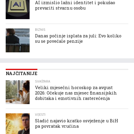
AI izmislio lažni identitet i pokušao
prevariti stvarnu osobu
BIZNIS
Danas počinje isplata za juli: Evo koliko
su se povećale penzije
NAJČITANIJE
SVAŠTARA
Veliki mjesečni horoskop za avgust
2026: Očekuje nas mjesec finansijskih
dobitaka i emotivnih rasterećenja
VIJESTI
Sladić najavio kratko osvježenje u BiH
pa povratak vrućina