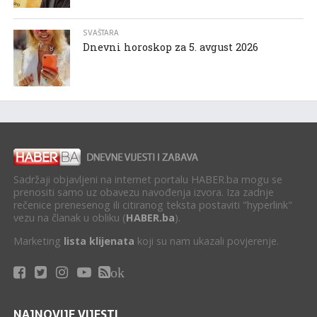
SVAŠTARA
Dnevni horoskop za 5. avgust 2026
Sadržaji objavljeni na internet portalu HABER.ba mogu se
prenositi samo uz obavezu navođenja izvora. Iza zadnje
rečenice prenesenog ili citiranog teksta postaviti "hyperlink"
vezu na članak u obliku (
HABER.ba
).
Marketing
lista klijenata
koji su nam ukazali povjerenje.
ok
NAJNOVIJE VIJESTI