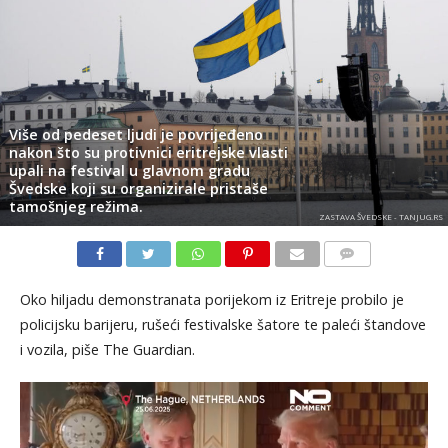
Više od pedeset ljudi je povrijeđeno
nakon što su protivnici eritrejske vlasti
upali na festival u glavnom gradu
Švedske koji su organizirale pristaše
tamošnjeg režima.
ZASTAVA ŠVEDSKE - TANJUG.RS
KOMENTARI
Oko hiljadu demonstranata porijekom iz Eritreje probilo je
policijsku barijeru, rušeći festivalske šatore te paleći štandove
i vozila, piše The Guardian.