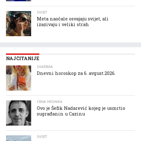
SVIJET
Meta naočale osvajaju svijet, ali
izazivaju i veliki strah
NAJČITANIJE
SVAŠTARA
Dnevni horoskop za 6. avgust.2026.
CRNA HRONIKA
Ovo je Šefik Nadarević kojeg je usmrtio
sugrađanin u Cazinu
SVIJET