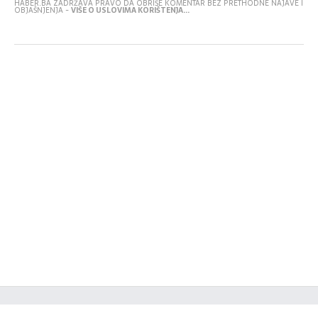
HABER.BA ZADRŽAVA PRAVO DA OBRIŠE KOMENTAR BEZ PRETHODNE NAJAVE I
OBJAŠNJENJA -
VIŠE O USLOVIMA KORIŠTENJA...