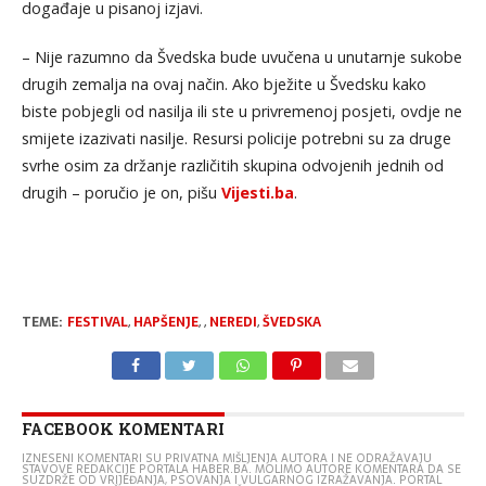
događaje u pisanoj izjavi.
– Nije razumno da Švedska bude uvučena u unutarnje sukobe
drugih zemalja na ovaj način. Ako bježite u Švedsku kako
biste pobjegli od nasilja ili ste u privremenoj posjeti, ovdje ne
smijete izazivati nasilje. Resursi policije potrebni su za druge
svrhe osim za držanje različitih skupina odvojenih jednih od
drugih – poručio je on, pišu
Vijesti.ba
.
TEME:
FESTIVAL
,
HAPŠENJE
,
,
NEREDI
,
ŠVEDSKA
FACEBOOK KOMENTARI
IZNESENI KOMENTARI SU PRIVATNA MIŠLJENJA AUTORA I NE ODRAŽAVAJU
STAVOVE REDAKCIJE PORTALA HABER.BA. MOLIMO AUTORE KOMENTARA DA SE
SUZDRŽE OD VRIJEĐANJA, PSOVANJA I VULGARNOG IZRAŽAVANJA. PORTAL