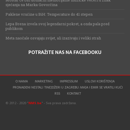
Mostar će biti domaćin memorijalne muzičke večeri u znak
sjećanja na Marka Govorčina
Paklene vrućine u BiH: Temperature do 41 stepen
Lepa Brena izvela svoj legendarni pokret, a onda pala pred
publikom
Meta naočale osvajaju svijet, ali izazivaju i veliki strah
POTRAŽITE NAS NA FACEBOOKU
O NAMA
MARKETING
IMPRESSUM
USLOVI KORIŠTENJA
PRONAĐENI NESTALI TINEJDŽERI U ZAGREBU: MAJA I EMIR SE VRATILI KUĆI
RSS
KONTAKT
© 2012 - 2020 "
NMS.ba
" - Sva prava zadržana.