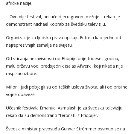
afričke nacije.
– Ovo nije festival, oni uče djecu govoru mržnje – rekao je
demonstrant Michael Kobrab za švedsku televiziju.
Organizacije za ljudska prava opisuju Eritreju kao jednu od
najrepresivnijih zemalja na svijetu.
Od sticanja nezavisnosti od Etiopije prije trideset godina,
malu državu vodi predsjednik Isaias Afwerki, koji nikada nije
raspisao izbore.
Milioni ljudi pobjegli su od teških uslova života, ali i od prisilne
vojne obaveze.
Učesnik festivala Emanuel Asmalash je za švedsku televiziju
rekao da su demonstranti “teroristi iz Etiopije”.
Švedski ministar pravosuđa Gunnar Strömmer osvrnuo se na