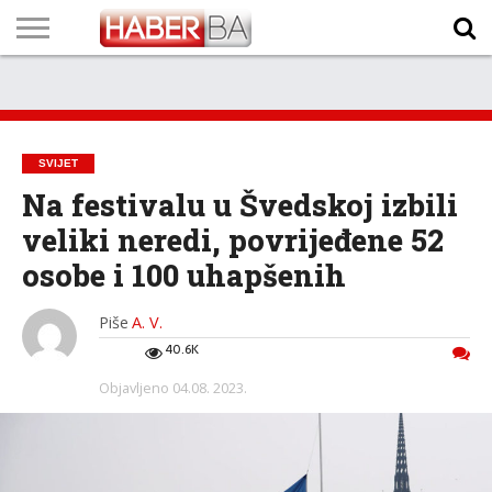
VIJESTI
BIZNIS
SPORT
SHOWBIZ
LIFESTYLE
SCI-
AUTO
ZANIMLJIVOSTI
FOTO
VIDEO
TV
VREMENSKA
STANJE NA
KURSNA
O
MARKETING
IMPRESSUM
KONTAKT
TECH
PROGRAM
PROGNOZA
PUTEVIMA
LISTA
NAMA
SVIJET
Na festivalu u Švedskoj izbili
veliki neredi, povrijeđene 52
osobe i 100 uhapšenih
Piše
A. V.
40.6K
Objavljeno
04.08. 2023.