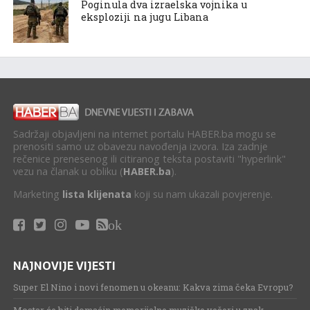
Poginula dva izraelska vojnika u
eksploziji na jugu Libana
Sadržaji objavljeni na internet portalu HABER.ba mogu se
prenositi samo uz obavezu navođenja izvora. Iza zadnje
rečenice prenesenog ili citiranog teksta postaviti "hyperlink"
vezu na članak u obliku (
HABER.ba
).
Marketing
lista klijenata
koji su nam ukazali povjerenje.
ok
NAJNOVIJE VIJESTI
Super El Nino i novi fenomen u okeanu: Kakva zima čeka Evropu?