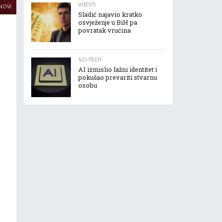
VIJESTI
 NOVI
Sladić najavio kratko
osvježenje u BiH pa
povratak vrućina
SCI-TECH
AI izmislio lažni identitet i
pokušao prevariti stvarnu
osobu