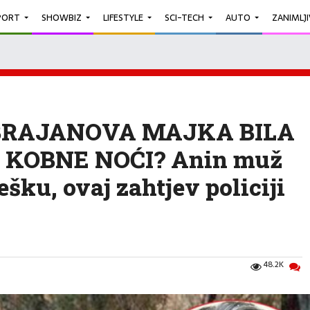
PORT
SHOWBIZ
LIFESTYLE
SCI-TECH
AUTO
ZANIMLJ
BRAJANOVA MAJKA BILA
 KOBNE NOĆI? Anin muž
šku, ovaj zahtjev policiji
48.2K