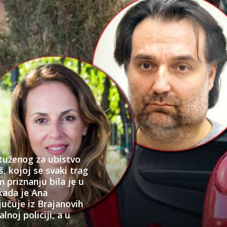
tuženog za ubistvo
 kojoj se svaki trag
 priznanju bila je u
 kada je Ana
jučuje iz Brajanovih
lnoj policiji, a u