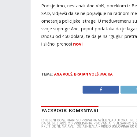
Podsjetimo, nestanak Ane Volš, poreklom iz Beo
SAD, vidjevši da se ne pojavljuje na radnom m
ometanja policijske istrage. U međuvremenu su s
svoje supruge Ane, poput podataka da je lagao 
iznosu od 450 dolara, te da je na “guglu” pretraži
i slično. prenosi
novi
TEME:
ANA VOLŠ
,
BRAJAN VOLŠ
,
MAJKA
FACEBOOK KOMENTARI
IZNESENI KOMENTARI SU PRIVATNA MIŠLJENJA AUTORA I N
DA SE SUZDRŽE OD VRIJEĐANJA, PSOVANJA I VULGARNOG 
PRETHODNE NAJAVE I OBJAŠNJENJA -
VIŠE O USLOVIMA KORI