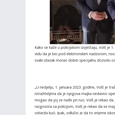
Kako se kaže u policijskom izvještaju, Volš je 1
vidu da je bio pod elektronskim nadzorom, nosi
svaki izlazak morao dobiti specijalnu dozvolu od p
„U nedjelju, 1. januara 2023. godine, Volš je tr
istražiteljima da je njegova majka nedavno oper
mogao da joj se nađe pri ruci. Volš je rekao 
razgovora sa policijom, Volš je rekao da se ma
odvezla kući. Ipak, odlučio je da to vrijeme iskor