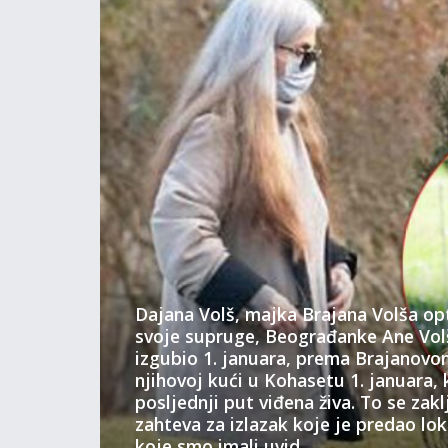
Dajana Volš, majka Brajana Volša op
svoje supruge, Beograđanke Ane Volš,
izgubio 1. januara, prema Brajanovom
njihovoj kući u Kohasetu 1. januara,
posljednji put viđena živa. To se zakl
zahteva za izlazak koje je predao loka
koje smo imali uvid.