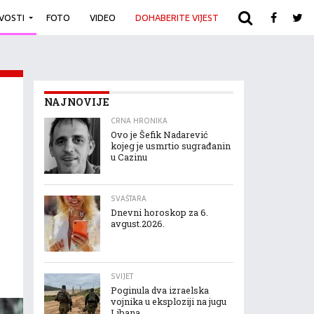
IVOSTI
FOTO
VIDEO
DOHABERITE VIJEST
ARHIVA
NAJNOVIJE
CRNA HRONIKA
Ovo je Šefik Nadarević
kojeg je usmrtio sugrađanin
u Cazinu
SVAŠTARA
Dnevni horoskop za 6.
avgust.2026.
SVIJET
Poginula dva izraelska
vojnika u eksploziji na jugu
Libana