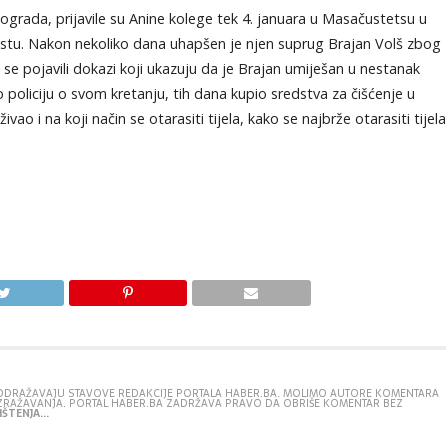
grada, prijavile su Anine kolege tek 4. januara u Masačustetsu u
estu. Nakon nekoliko dana uhapšen je njen suprug Brajan Volš zbog
e pojavili dokazi koji ukazuju da je Brajan umiješan u nestanak
policiju o svom kretanju, tih dana kupio sredstva za čišćenje u
vao i na koji način se otarasiti tijela, kako se najbrže otarasiti tijela
E ODRAŽAVAJU STAVOVE REDAKCIJE PORTALA HABER.BA. MOLIMO AUTORE KOMENTARA
IZRAŽAVANJA. PORTAL HABER.BA ZADRŽAVA PRAVO DA OBRIŠE KOMENTAR BEZ
ŠTENJA...