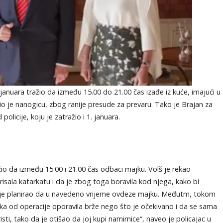
. januara tražio da između 15.00 do 21.00 čas izađe iz kuće, imajući u
o je nanogicu, zbog ranije presude za prevaru. Tako je Brajan za
olicije, koju je zatražio i 1. januara.
ažio da između 15.00 i 21.00 čas odbaci majku. Volš je rekao
isala katarkatu i da je zbog toga boravila kod njega, kako bi
da je planirao da u navedeno vrijeme ovdeze majku. Međutm, tokom
jka od operacije oporavila brže nego što je očekivano i da se sama
isti, tako da je otišao da joj kupi namirnice“, naveo je policajac u