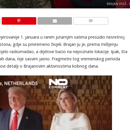
BRAJAN VOLŠ -
KOMENTARI
ajvjerovanije 1. januara u ranim jutarnjim satima presudio nesretnoj
tona, gdje su privremeno živjeli. Brajan ju je, prema mišljenju
 tijelo raskomadao, a dijelove bacio na nepoznate lokacije. Ipak, šta
nih dana, nije sasvim jasno. Fragmetni tog vremenskog perioda
novi detalji o Brajanovim aktivnostima kobnog dana.