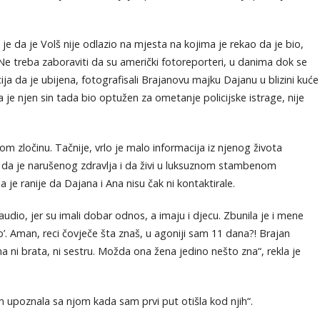
 da je Volš nije odlazio na mjesta na kojima je rekao da je bio,
 Ne treba zaboraviti da su američki fotoreporteri, u danima dok se
cija da je ubijena, fotografisali Brajanovu majku Dajanu u blizini kuće
a je njen sin tada bio optužen za ometanje policijske istrage, nije
vom zločinu. Tačnije, vrlo je malo informacija iz njenog života
 da je narušenog zdravlja i da živi u luksuznom stambenom
 je ranije da Dajana i Ana nisu čak ni kontaktirale.
audio, jer su imali dobar odnos, a imaju i djecu. Zbunila je i mene
o’. Aman, reci čovječe šta znaš, u agoniji sam 11 dana?! Brajan
 ni brata, ni sestru. Možda ona žena jedino nešto zna“, rekla je
sam upoznala sa njom kada sam prvi put otišla kod njih“.