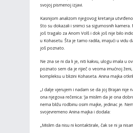
svojoj pismenoj izjavi.
Kasnijom analizom njegovog kretanja utvrđeno je
što su dokazali i snimci sa sigurnosnih kamera.
još tragalo za Anom Volš i dok još nije bilo indi
u Kohasetu. Šta je tamo radila, imajući u vidu d
još poznato.
Ne zna se ni da li je, niti kakvu, ulogu imala u o
poznato sem da je rijieč o veoma imućnoj ženi,
kompleksu u blizini Kohaseta. Anina majka otkrila
„I dalje vjerujem i nadam se da joj Brajan nije n
ona njegova rečenica: ‘Ja mislim da je ona dobr
nema bližu rodbinu osim majke, jedinac je. Nema
svojevremeno Anina majka i dodala:
„Mislim da nisu ni kontaktirale, čak se ni ja ni