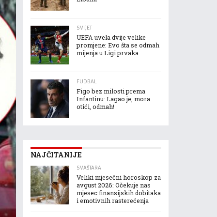
SVIJET
UEFA uvela dvije velike
promjene: Evo šta se odmah
mijenja u Ligi prvaka
FUDBAL
Figo bez milosti prema
Infantinu: Lagao je, mora
otići, odmah!
NAJČITANIJE
SVAŠTARA
Veliki mjesečni horoskop za
avgust 2026: Očekuje nas
mjesec finansijskih dobitaka
i emotivnih rasterećenja