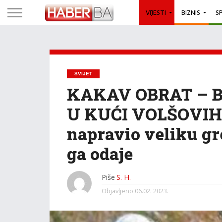
VIJESTI
BIZNIS
S
SVIJET
KAKAV OBRAT – 
U KUĆI VOLŠOVIH
napravio veliku gre
ga odaje
Piše
S. H.
Objavljeno
06.02. 2023.