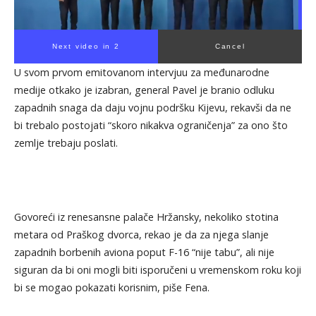
Next video in 1
Cancel
U svom prvom emitovanom intervjuu za međunarodne
medije otkako je izabran, general Pavel je branio odluku
zapadnih snaga da daju vojnu podršku Kijevu, rekavši da ne
bi trebalo postojati “skoro nikakva ograničenja” za ono što
zemlje trebaju poslati.
Govoreći iz renesansne palače Hržansky, nekoliko stotina
metara od Praškog dvorca, rekao je da za njega slanje
zapadnih borbenih aviona poput F-16 “nije tabu”, ali nije
siguran da bi oni mogli biti isporučeni u vremenskom roku koji
bi se mogao pokazati korisnim, piše Fena.