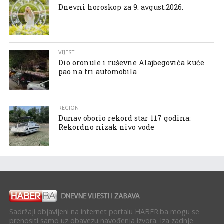
Dnevni horoskop za 9. avgust.2026.
VIJESTI
Dio oronule i ruševne Alajbegovića kuće
pao na tri automobila
REGION
Dunav oborio rekord star 117 godina:
Rekordno nizak nivo vode
Sadržaji objavljeni na internet portalu HABER.ba mogu se
prenositi samo uz obavezu navođenja izvora. Iza zadnje