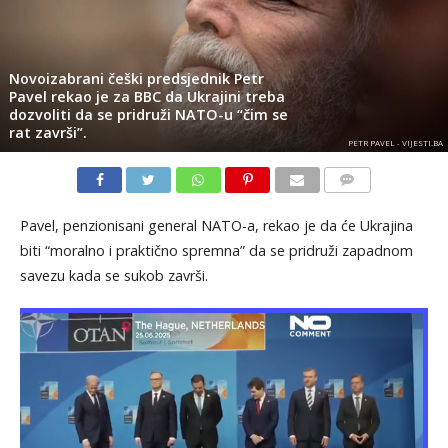
Novoizabrani češki predsjednik Petr
Pavel rekao je za BBC da Ukrajini treba
dozvoliti da se pridruži NATO-u “čim se
rat završi”.
PETR PAVEL - VIJESTI.BA
KOMENTARI
Pavel, penzionisani general NATO-a, rekao je da će Ukrajina
biti “moralno i praktično spremna” da se pridruži zapadnom
savezu kada se sukob završi.