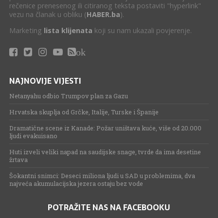
rečenice prenesenog ili citiranog teksta postaviti "hyperlink"
vezu na članak u obliku (
HABER.ba
).
Marketing
lista klijenata
koji su nam ukazali povjerenje.
ok
NAJNOVIJE VIJESTI
Netanyahu odbio Trumpov plan za Gazu
Hrvatska skuplja od Grčke, Italije, Turske i Španije
Dramatične scene iz Kanade: Požar uništava kuće, više od 20.000
ljudi evakuisano
Huti izveli veliki napad na saudijske snage, tvrde da ima desetine
žrtava
Šokantni snimci: Deseci miliona ljudi u SAD u problemima, dva
najveća akumulacijska jezera ostaju bez vode
POTRAŽITE NAS NA FACEBOOKU