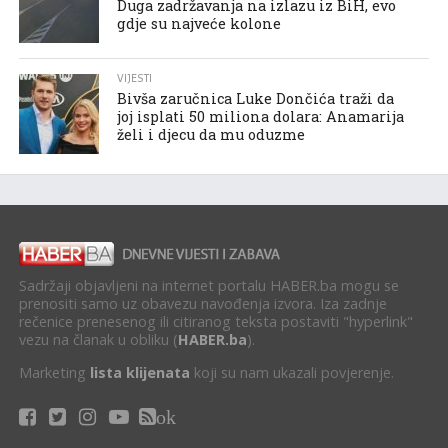
Duga zadržavanja na izlazu iz BiH, evo
gdje su najveće kolone
VIJESTI
Bivša zaručnica Luke Dončića traži da
joj isplati 50 miliona dolara: Anamarija
želi i djecu da mu oduzme
Sadržaji objavljeni na internet portalu HABER.ba mogu se
prenositi samo uz obavezu navođenja izvora. Iza zadnje
rečenice prenesenog ili citiranog teksta postaviti "hyperlink"
vezu na članak u obliku (
HABER.ba
).
Marketing
lista klijenata
koji su nam ukazali povjerenje.
ok