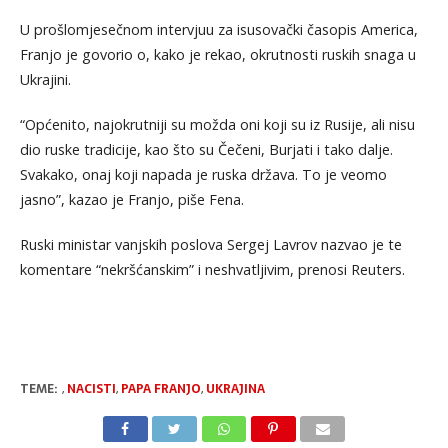
U prošlomjesečnom intervjuu za isusovački časopis America,
Franjo je govorio o, kako je rekao, okrutnosti ruskih snaga u
Ukrajini.
“Općenito, najokrutniji su možda oni koji su iz Rusije, ali nisu
dio ruske tradicije, kao što su Čečeni, Burjati i tako dalje.
Svakako, onaj koji napada je ruska država. To je veomo
jasno”, kazao je Franjo, piše Fena.
Ruski ministar vanjskih poslova Sergej Lavrov nazvao je te
komentare “nekršćanskim” i neshvatljivim, prenosi Reuters.
TEME:
,
NACISTI
,
PAPA FRANJO
,
UKRAJINA