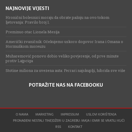
NAJNOVIJE VIJESTI
Hronični bolesnici moraju da obrate pažnju na ovo tokom
ljetovanja: Pravilo broj 1.
Preminuo otac Lionela Mesija
Američki zvaničnik: Očekujemo uskoro dogovor Irana i Omana o
Hormuškom moreuzu
Muharemović ponovo dobio veliko povjerenje, od prve minute
protiv Lajpciga
Stotine miliona za uvezena auta: Ferrari najskuplji, hibrida sve više
POTRAŽITE NAS NA FACEBOOKU
O NAMA
MARKETING
IMPRESSUM
USLOVI KORIŠTENJA
PRONAĐENI NESTALI TINEJDŽERI U ZAGREBU: MAJA I EMIR SE VRATILI KUĆI
RSS
KONTAKT