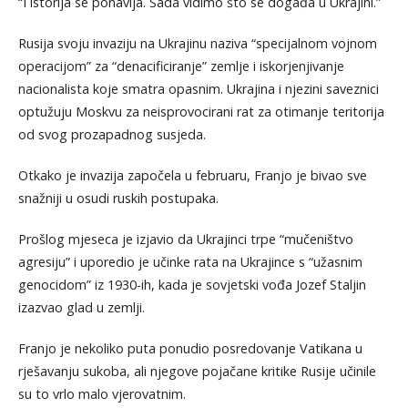
“I istorija se ponavlja. Sada vidimo što se događa u Ukrajini.”
Rusija svoju invaziju na Ukrajinu naziva “specijalnom vojnom
operacijom” za “denacificiranje” zemlje i iskorjenjivanje
nacionalista koje smatra opasnim. Ukrajina i njezini saveznici
optužuju Moskvu za neisprovocirani rat za otimanje teritorija
od svog prozapadnog susjeda.
Otkako je invazija započela u februaru, Franjo je bivao sve
snažniji u osudi ruskih postupaka.
Prošlog mjeseca je izjavio da Ukrajinci trpe “mučeništvo
agresiju” i uporedio je učinke rata na Ukrajince s “užasnim
genocidom” iz 1930-ih, kada je sovjetski vođa Jozef Staljin
izazvao glad u zemlji.
Franjo je nekoliko puta ponudio posredovanje Vatikana u
rješavanju sukoba, ali njegove pojačane kritike Rusije učinile
su to vrlo malo vjerovatnim.