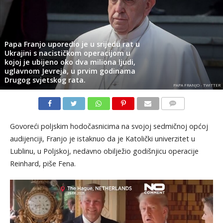
Papa Franjo uporedio je u srijedu rat u
Ukrajini s nacističkom operacijom u
kojoj je ubijeno oko dva miliona ljudi,
uglavnom Jevreja, u prvim godinama
Drugog svjetskog rata.
PAPA FRANJO - TWITTER
KOMENTARI
Govoreći poljskim hodočasnicima na svojoj sedmičnoj općoj
audijenciji, Franjo je istaknuo da je Katolički univerzitet u
Lublinu, u Poljskoj, nedavno obilježio godišnjicu operacije
Reinhard, piše Fena.