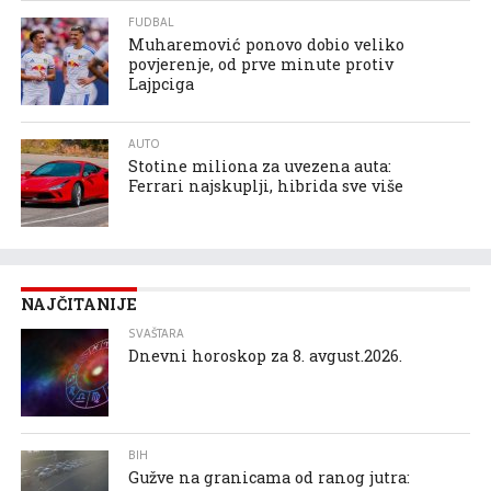
FUDBAL
Muharemović ponovo dobio veliko
povjerenje, od prve minute protiv
Lajpciga
AUTO
Stotine miliona za uvezena auta:
Ferrari najskuplji, hibrida sve više
NAJČITANIJE
SVAŠTARA
Dnevni horoskop za 8. avgust.2026.
BIH
Gužve na granicama od ranog jutra: