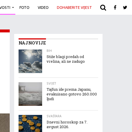
IVOSTI
FOTO
VIDEO
DOHABERITE VIJEST
ARHIVA
NAJNOVIJE
BIH
Stiže blagi predah od
vrelina, ali ne zadugo
SVIJET
Tajfun ide prema Japanu,
evakuisano gotovo 260.000
ljudi
SVAŠTARA
Dnevni horoskop za 7.
avgust 2026.