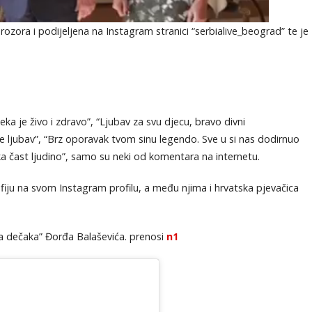
rozora i podijeljena na Instagram stranici “serbialive_beograd” te je
ka je živo i zdravo”, “Ljubav za svu djecu, bravo divni
o je ljubav”, “Brz oporavak tvom sinu legendo. Sve u si nas dodirnuo
a čast ljudino”, samo su neki od komentara na internetu.
fiju na svom Instagram profilu, a među njima i hrvatska pjevačica
za dečaka” Đorđa Balaševića. prenosi
n1