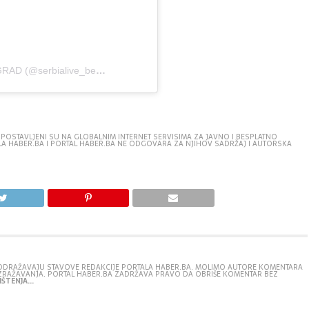
A post shared by SERBIA LIVE – BEOGRAD (@serbialive_beograd)
 POSTAVLJENI SU NA GLOBALNIM INTERNET SERVISIMA ZA JAVNO I BESPLATNO
TALA HABER.BA I PORTAL HABER.BA NE ODGOVARA ZA NJIHOV SADRŽAJ I AUTORSKA
E ODRAŽAVAJU STAVOVE REDAKCIJE PORTALA HABER.BA. MOLIMO AUTORE KOMENTARA
IZRAŽAVANJA. PORTAL HABER.BA ZADRŽAVA PRAVO DA OBRIŠE KOMENTAR BEZ
ŠTENJA...