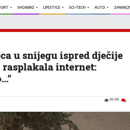
PORT
SHOWBIZ
LIFESTYLE
SCI-TECH
AUTO
ZANIMLJ
a u snijegu ispred dječije
 rasplakala internet:
o…”
50.0K