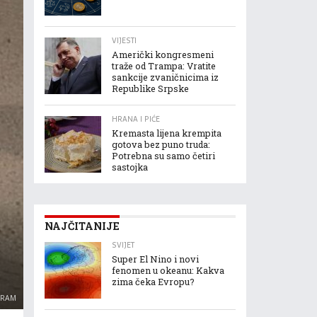
VIJESTI
Američki kongresmeni
traže od Trampa: Vratite
sankcije zvaničnicima iz
Republike Srpske
HRANA I PIĆE
Kremasta lijena krempita
gotova bez puno truda:
Potrebna su samo četiri
sastojka
NAJČITANIJE
SVIJET
Super El Nino i novi
fenomen u okeanu: Kakva
zima čeka Evropu?
GRAM