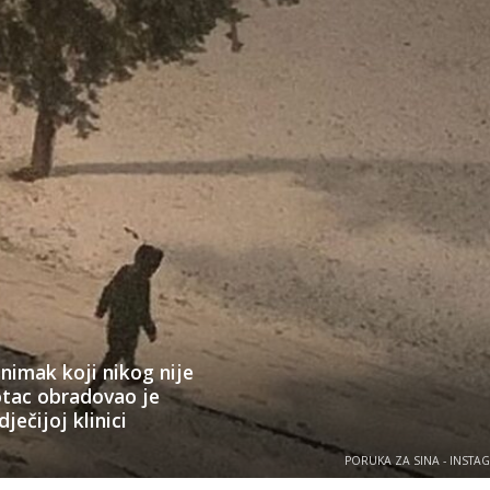
imak koji nikog nije
otac obradovao je
ječijoj klinici
PORUKA ZA SINA - INSTA