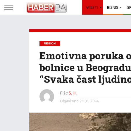
VIJESTI
BIZNIS
S
REGION
Emotivna poruka oc
bolnice u Beogradu
“Svaka čast ljudin
Piše
S. H.
Objavljeno
21.01. 2024.