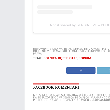
NAPOMENA:
VIDEO MATERIJALI OBJAVLJENI U OVOM TEKSTU
DIJELJENJE VIDEO MATERIJALA. ONI NISU VLASNIŠTVO POR
PRAVA.
TEME:
BOLNICA
,
DIJETE
,
OTAC
,
PORUKA
FACEBOOK KOMENTARI
IZNESENI KOMENTARI SU PRIVATNA MIŠLJENJA AUTORA I N
DA SE SUZDRŽE OD VRIJEĐANJA, PSOVANJA I VULGARNOG 
PRETHODNE NAJAVE I OBJAŠNJENJA -
VIŠE O USLOVIMA KORI