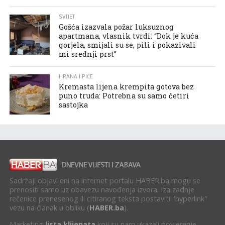
SVIJET
Gošća izazvala požar luksuznog
apartmana, vlasnik tvrdi: “Dok je kuća
gorjela, smijali su se, pili i pokazivali
mi srednji prst”
HRANA I PIĆE
Kremasta lijena krempita gotova bez
puno truda: Potrebna su samo četiri
sastojka
Sadržaji objavljeni na internet portalu HABER.ba mogu se
prenositi samo uz obavezu navođenja izvora. Iza zadnje
rečenice prenesenog ili citiranog teksta postaviti "hyperlink"
vezu na članak u obliku (
HABER.ba
).
Marketing
lista klijenata
koji su nam ukazali povjerenje.