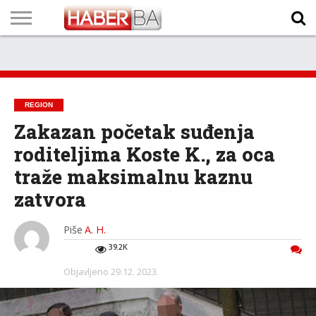
VIJESTI
BIZNIS
SPORT
SHOWBIZ
LIFESTYLE
SCI-
AUTO
ZANIMLJIVOSTI
FOTO
VIDEO
TV
VREMENSKA
STANJE NA
KURSNA
O
MARKETING
IMPRESSUM
KONTAKT
TECH
PROGRAM
PROGNOZA
PUTEVIMA
LISTA
NAMA
REGION
Zakazan početak suđenja
roditeljima Koste K., za oca
traže maksimalnu kaznu
zatvora
Piše
A. H.
39.2K
Objavljeno
29.12. 2023.