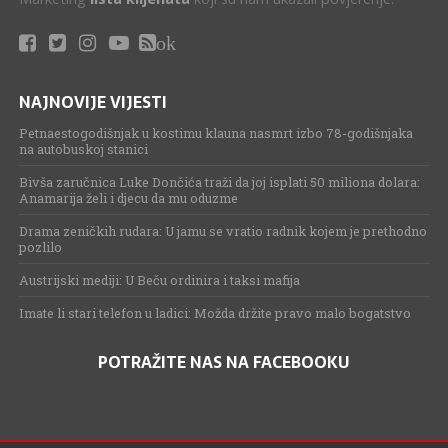
ok
NAJNOVIJE VIJESTI
Petnaestogodišnjak u kostimu klauna nasmrt izbo 78-godišnjaka
na autobuskoj stanici
Bivša zaručnica Luke Dončića traži da joj isplati 50 miliona dolara:
Anamarija želi i djecu da mu oduzme
Drama zeničkih rudara: U jamu se vratio radnik kojem je prethodno
pozlilo
Austrijski mediji: U Beču ordinira i taksi mafija
Imate li stari telefon u ladici: Možda držite pravo malo bogatstvo
POTRAŽITE NAS NA FACEBOOKU