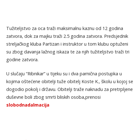
Tužiteljstvo za oca traži maksimalnu kaznu od 12 godina
zatvora, dok za majku traži 2.5 godina zatvora. Predsjednik
streljačkog kluba Partizan i instruktor u tom klubu optuženi
su zbog davanja lažnog iskaza te za njih tužiteljstvo traži tri
godine zatvora.
U slučaju “Ribnikar” u tijeku su i dva parnična postupka u
kojima oštećene obitelji tuže obitelj Koste K., školu u kojoj se
dogodio pokolj i državu. Obitelji traže naknadu za pretrpljene
duševne boli zbog smrti bliskih osoba,prenosi
slobodnadalmacija