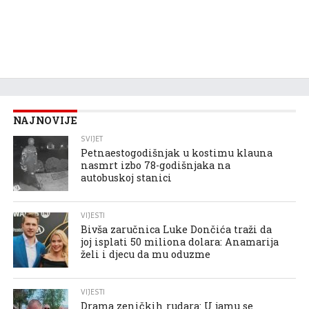
NAJNOVIJE
SVIJET
Petnaestogodišnjak u kostimu klauna
nasmrt izbo 78-godišnjaka na
autobuskoj stanici
VIJESTI
Bivša zaručnica Luke Dončića traži da
joj isplati 50 miliona dolara: Anamarija
želi i djecu da mu oduzme
VIJESTI
Drama zeničkih rudara: U jamu se