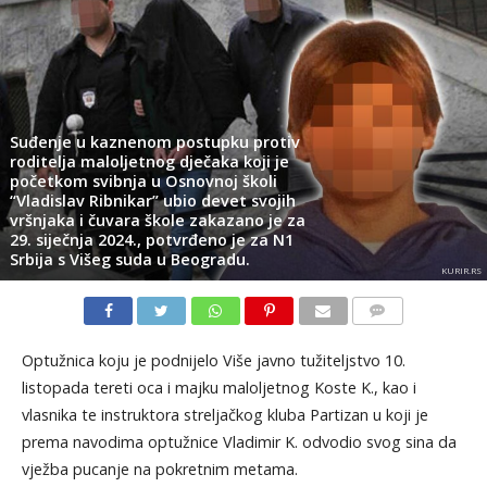
Suđenje u kaznenom postupku protiv
roditelja maloljetnog dječaka koji je
početkom svibnja u Osnovnoj školi
“Vladislav Ribnikar” ubio devet svojih
vršnjaka i čuvara škole zakazano je za
29. siječnja 2024., potvrđeno je za N1
Srbija s Višeg suda u Beogradu.
KURIR.RS
KOMENTARI
Optužnica koju je podnijelo Više javno tužiteljstvo 10.
listopada tereti oca i majku maloljetnog Koste K., kao i
vlasnika te instruktora streljačkog kluba Partizan u koji je
prema navodima optužnice Vladimir K. odvodio svog sina da
vježba pucanje na pokretnim metama.