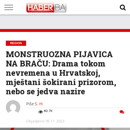
VIJESTI
BIZNIS
SPORT
SHOWBIZ
LIFESTYLE
SCI-
AUTO
ZANIMLJIVOSTI
FOTO
VIDEO
TV
VREMENSKA
STANJE NA
KURSNA
O
MARKETING
IMPRESSUM
KONTAKT
TECH
PROGRAM
PROGNOZA
PUTEVIMA
LISTA
NAMA
REGION
MONSTRUOZNA PIJAVICA
NA BRAČU: Drama tokom
nevremena u Hrvatskoj,
mještani šokirani prizorom,
nebo se jedva nazire
Piše
S. H.
40.7K
Objavljeno
05.11. 2023.