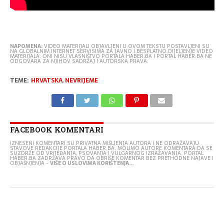
NAPOMENA:
VIDEO MATERIJALI OBJAVLJENI U OVOM TEKSTU POSTAVLJENI SU
NA GLOBALNIM INTERNET SERVISIMA ZA JAVNO I BESPLATNO DIJELJENJE VIDEO
MATERIJALA. ONI NISU VLASNIŠTVO PORTALA HABER.BA I PORTAL HABER.BA NE
ODGOVARA ZA NJIHOV SADRŽAJ I AUTORSKA PRAVA.
TEME:
HRVATSKA
,
NEVRIJEME
FACEBOOK KOMENTARI
IZNESENI KOMENTARI SU PRIVATNA MIŠLJENJA AUTORA I NE ODRAŽAVAJU
STAVOVE REDAKCIJE PORTALA HABER.BA. MOLIMO AUTORE KOMENTARA DA SE
SUZDRŽE OD VRIJEĐANJA, PSOVANJA I VULGARNOG IZRAŽAVANJA. PORTAL
HABER.BA ZADRŽAVA PRAVO DA OBRIŠE KOMENTAR BEZ PRETHODNE NAJAVE I
OBJAŠNJENJA -
VIŠE O USLOVIMA KORIŠTENJA...