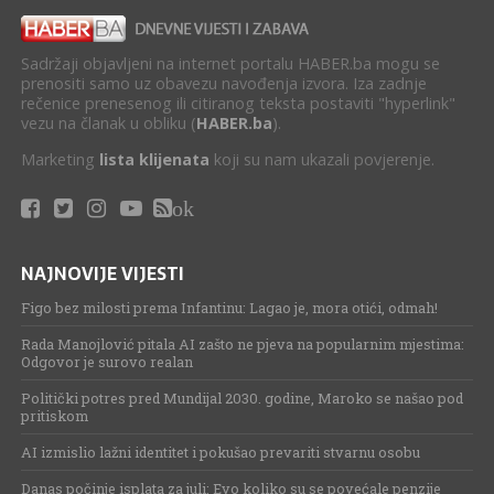
Sadržaji objavljeni na internet portalu HABER.ba mogu se
prenositi samo uz obavezu navođenja izvora. Iza zadnje
rečenice prenesenog ili citiranog teksta postaviti "hyperlink"
vezu na članak u obliku (
HABER.ba
).
Marketing
lista klijenata
koji su nam ukazali povjerenje.
ok
NAJNOVIJE VIJESTI
Figo bez milosti prema Infantinu: Lagao je, mora otići, odmah!
Rada Manojlović pitala AI zašto ne pjeva na popularnim mjestima:
Odgovor je surovo realan
Politički potres pred Mundijal 2030. godine, Maroko se našao pod
pritiskom
AI izmislio lažni identitet i pokušao prevariti stvarnu osobu
Danas počinje isplata za juli: Evo koliko su se povećale penzije