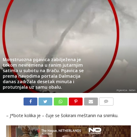
Monstruozna pijavica zabilježena je
tokom nevremena u ranim jutarnjim
satima u subotu na Braču. Pijavica se
prema navodima portala Dalmacija
danas zadržala desetak minuta i
protutnjala uz samu obalu.
PIJAVICA - NOVI
KOMENTARI
– J*bote kolika je – čuje se šokirani meštanin na snimku.