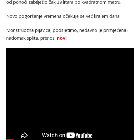
od ponoći zabilježio čak 39 litara po kvadratnom metru.
Novo pogoršanje vremena očekuje se već krajem dana.
Monstruozna pijavica, podsjetimo, nedavno je primjećena i
nadomak splita. prenosi
novi