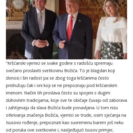
“Kršćanski vjernici se svake godine s radošću spremaju
svečano proslaviti svetkovinu Božića. To je blagdan koji
donosi i širi radost pa se zbog toga kršćanima često
pridružuju čak i oni koji se ne prepoznaju pod kršćanskim
imenom. Načini tih proslava često su spojeni s dugim
duhovnim tradicijama, koje sve te običaje čuvaju od zaborava
i zahtijevaju da slava Božića bude ponavljana. U tom nizu
otkrivanja značenja Božića, vjernici se trude, osim sjećanja na
Isusovo rođenje, prepoznati kao suvremenu barem još neku
od poruka ove svetkovine i, nasljeđujući Isusov primjer,