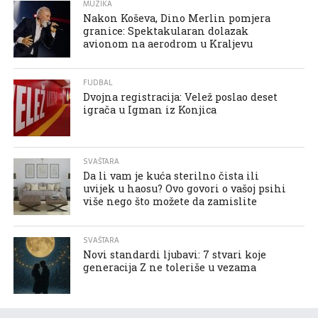
MUZIKA
Nakon Koševa, Dino Merlin pomjera
granice: Spektakularan dolazak
avionom na aerodrom u Kraljevu
FUDBAL
Dvojna registracija: Velež poslao deset
igrača u Igman iz Konjica
SVAŠTARA
Da li vam je kuća sterilno čista ili
uvijek u haosu? Ovo govori o vašoj psihi
više nego što možete da zamislite
SVAŠTARA
Novi standardi ljubavi: 7 stvari koje
generacija Z ne toleriše u vezama