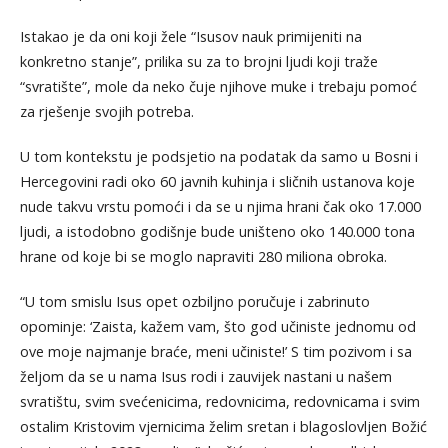
Istakao je da oni koji žele “Isusov nauk primijeniti na
konkretno stanje”, prilika su za to brojni ljudi koji traže
“svratište”, mole da neko čuje njihove muke i trebaju pomoć
za rješenje svojih potreba.
U tom kontekstu je podsjetio na podatak da samo u Bosni i
Hercegovini radi oko 60 javnih kuhinja i sličnih ustanova koje
nude takvu vrstu pomoći i da se u njima hrani čak oko 17.000
ljudi, a istodobno godišnje bude uništeno oko 140.000 tona
hrane od koje bi se moglo napraviti 280 miliona obroka.
“U tom smislu Isus opet ozbiljno poručuje i zabrinuto
opominje: ‘Zaista, kažem vam, što god učiniste jednomu od
ove moje najmanje braće, meni učiniste!’ S tim pozivom i sa
željom da se u nama Isus rodi i zauvijek nastani u našem
svratištu, svim svećenicima, redovnicima, redovnicama i svim
ostalim Kristovim vjernicima želim sretan i blagoslovljen Božić