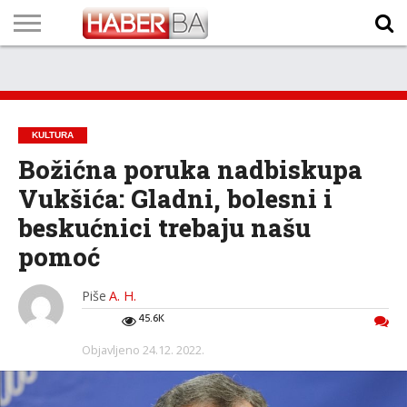
VIJESTI
BIZNIS
SPORT
SHOWBIZ
LIFESTYLE
SCI-
AUTO
ZANIMLJIVOSTI
FOTO
VIDEO
TV
VREMENSKA
STANJE NA
KURSNA
O
MARKETING
IMPRESSUM
KONTAKT
TECH
PROGRAM
PROGNOZA
PUTEVIMA
LISTA
NAMA
KULTURA
Božićna poruka nadbiskupa
Vukšića: Gladni, bolesni i
beskućnici trebaju našu
pomoć
Piše
A. H.
45.6K
Objavljeno
24.12. 2022.