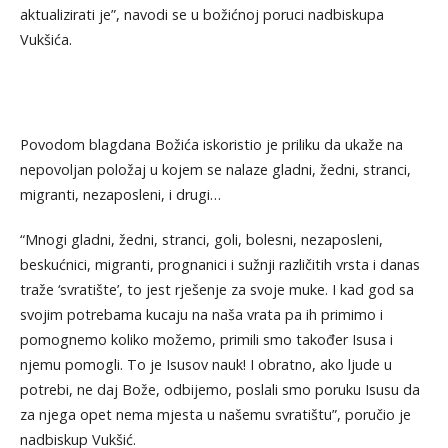
aktualizirati je”, navodi se u božićnoj poruci nadbiskupa
Vukšića.
Povodom blagdana Božića iskoristio je priliku da ukaže na
nepovoljan položaj u kojem se nalaze gladni, žedni, stranci,
migranti, nezaposleni, i drugi…
“Mnogi gladni, žedni, stranci, goli, bolesni, nezaposleni,
beskućnici, migranti, prognanici i sužnji različitih vrsta i danas
traže ‘svratište’, to jest rješenje za svoje muke. I kad god sa
svojim potrebama kucaju na naša vrata pa ih primimo i
pomognemo koliko možemo, primili smo također Isusa i
njemu pomogli. To je Isusov nauk! I obratno, ako ljude u
potrebi, ne daj Bože, odbijemo, poslali smo poruku Isusu da
za njega opet nema mjesta u našemu svratištu”, poručio je
nadbiskup Vukšić.