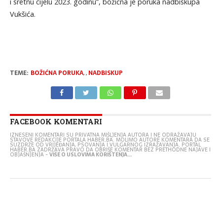
i sretnu cijelu 2023. godinu”, božićna je poruka nadbiskupa
Vukšića.
TEME:
BOŽIĆNA PORUKA
,
,
NADBISKUP
FACEBOOK KOMENTARI
IZNESENI KOMENTARI SU PRIVATNA MIŠLJENJA AUTORA I NE ODRAŽAVAJU
STAVOVE REDAKCIJE PORTALA HABER.BA. MOLIMO AUTORE KOMENTARA DA SE
SUZDRŽE OD VRIJEĐANJA, PSOVANJA I VULGARNOG IZRAŽAVANJA. PORTAL
HABER.BA ZADRŽAVA PRAVO DA OBRIŠE KOMENTAR BEZ PRETHODNE NAJAVE I
OBJAŠNJENJA -
VIŠE O USLOVIMA KORIŠTENJA...