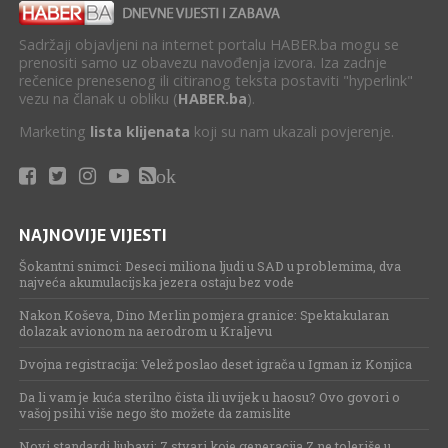
Sadržaji objavljeni na internet portalu HABER.ba mogu se
prenositi samo uz obavezu navođenja izvora. Iza zadnje
rečenice prenesenog ili citiranog teksta postaviti "hyperlink"
vezu na članak u obliku (
HABER.ba
).
Marketing
lista klijenata
koji su nam ukazali povjerenje.
ok
NAJNOVIJE VIJESTI
Šokantni snimci: Deseci miliona ljudi u SAD u problemima, dva
najveća akumulacijska jezera ostaju bez vode
Nakon Koševa, Dino Merlin pomjera granice: Spektakularan
dolazak avionom na aerodrom u Kraljevu
Dvojna registracija: Velež poslao deset igrača u Igman iz Konjica
Da li vam je kuća sterilno čista ili uvijek u haosu? Ovo govori o
vašoj psihi više nego što možete da zamislite
Novi standardi ljubavi: 7 stvari koje generacija Z ne toleriše u